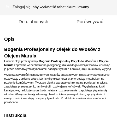
Zaloguj się
, aby wyświetlić rabat skumulowany
%
Do ulubionych
Porównywać
Opis
Bogenia Profesjonalny Olejek do Włosów z
Olejem Marula
Uniwersalny, profesjonalny
Bogenia Profesjonalny Olejek do Włosów z Olejem
Marula
zapewnia wszechstronną pielęgnację dla każdego rodzaju włosów, chroniąc
je przed szkodliwymi czynnikami i nadając fryzurze zdrowie, siłę i luksusowy wygląd.
Wysoka zawartość nienasyconych kwasów tłuszczowych działa antyoksydacyjnie,
odżywiając zarówno włosy, jak i skórę głowy oraz przywracając metabolizm na
poziomie komórkowym. Tworząc cienką warstwę ochronną na powierzchni włosa,
zapobiega przesuszeniu, łamliwości i rozdwajaniu końcówek. Wygładzając łuski
keratynowe, redukuje szorstkość, ułatwia rozczesywanie i zapobiega plątaniu się
włosów. Włosy nabierają zdrowego blasku, intensywnego koloru, sprężystości i
elastyczności, nie stając się przy tym tłuste. Produkt nie zawiera siarczanów ani
parabenów.
Instrukcja