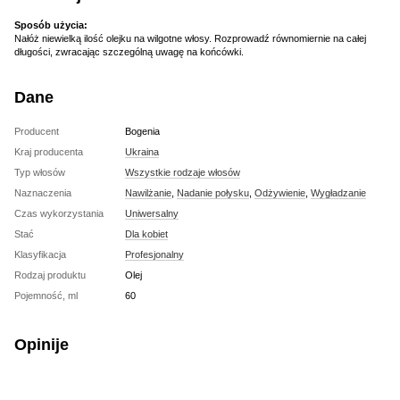
Sposób użycia:
Nałóż niewielką ilość olejku na wilgotne włosy. Rozprowadź równomiernie na całej
długości, zwracając szczególną uwagę na końcówki.
Dane
Producent
Bogenia
Kraj producenta
Ukraina
Typ włosów
Wszystkie rodzaje włosów
Naznaczenia
Nawilżanie
,
Nadanie połysku
,
Odżywienie
,
Wygładzanie
Czas wykorzystania
Uniwersalny
Stać
Dla kobiet
Klasyfikacja
Profesjonalny
Rodzaj produktu
Olej
Pojemność, ml
60
Opinije