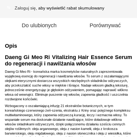
Zaloguj się
, aby wyświetlić rabat skumulowany
%
Do ulubionych
Porównywać
Opis
Daeng Gi Meo Ri Vitalizing Hair Essence Serum
do regeneracji i nawilżania włosów
Daeng Gi Meo Ri - koreańska marka kosmetyków naturalnych zaprezentowała
wyjątkową esencję do regeneracji i nawilżania włosów. To serum z oszałamiającymi
olejkami eterycznymi dostarcza wszystkich niezbędnych składników odżywczych,
aby przekształcić suche włosy w miękkie i lśniące. Nadaje włosom gładką teksturę,
jednocześnie energetyzując je głębokim odżywieniem, pomagając naprawić włókno
włosa od wewnątrz. Eliminuje puszenie się włosów, zapewnia gładkość i uszczelnia
rozdwojone końcówki.
Wzbogacony o oszałamiającą infuzję 21 ekstraktów botanicznych, w tym
koreańskiego czerwonego żeń-szenia, ekstraktu z Kriny oraz potężnego kompleksu
multiwitaminowego, który zapewnia odżywczą kurację, leczy i wzmacnia włosy. To
wspaniałe serum ma doskonałe działanie nawilżające, które doładowuje włókna
włosów składnikami odżywczymi, dzięki połączonemu działaniu sześciu cennych
olejów roślinnych: oleju arganowego, oleju z nasion kamelii, oleju z krokosza
barwierskiego, oleju migdałowego, oleju z nasion słonecznika i oleju z wiesiołka, które