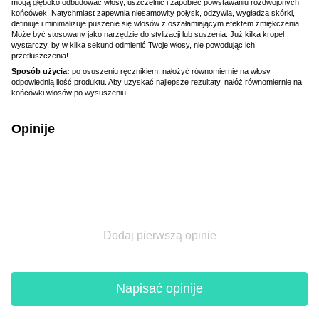
mogą głęboko odbudować włosy, uszczelnić i zapobiec powstawaniu rozdwojonych
końcówek. Natychmiast zapewnia niesamowity połysk, odżywia, wygładza skórki,
definiuje i minimalizuje puszenie się włosów z oszałamiającym efektem zmiękczenia.
Może być stosowany jako narzędzie do stylizacji lub suszenia. Już kilka kropel
wystarczy, by w kilka sekund odmienić Twoje włosy, nie powodując ich
przetłuszczenia!
Sposób użycia:
po osuszeniu ręcznikiem, nałożyć równomiernie na włosy
odpowiednią ilość produktu. Aby uzyskać najlepsze rezultaty, nałóż równomiernie na
końcówki włosów po wysuszeniu.
Opinije
Dodaj pierwszą opinie
Napisać opinije