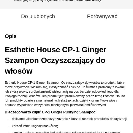
Do ulubionych
Porównywać
Opis
Esthetic House CP-1 Ginger
Szampon Oczyszczający do
włosów
Esthetic House CP-1 Ginger Szampon Oczyszczający do włosów to produkt, który
może przywrócić włosom siłę, elastyczność i piękno. Jeśli masz problemy z lokami
lub skórą głowy, spróbuj zmienić pielęgnację na coś bardziej odpowiedniego dla
Twojego rodzaju włosów. Ten produkt jest produkowany przez firmę Esthetic House.
Ich produkty oparte są na naturalnych ekstraktach, dzięki którym Twoje włosy
zostaną wypełnione wszystkimi niezbędnymi pierwiastkami śladowymi.
Dlaczego warto kupić CP-1 Ginger Purifying Shampoo:
delikatne, ale skuteczne oczyszczanie z kurzu i resztek produktów do stylizacji;
korzeń imbiru łagodzi naskórek;
wyciąg z miodu, propolisu i mleczka pszczelego odpowiadają za nasycenie