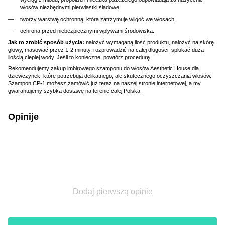
włosów niezbędnymi pierwiastki śladowe;
tworzy warstwę ochronną, która zatrzymuje wilgoć we włosach;
ochrona przed niebezpiecznymi wpływami środowiska.
Jak to zrobić sposób użycia:
nałożyć wymaganą ilość produktu, nałożyć na skórę
głowy, masować przez 1-2 minuty, rozprowadzić na całej długości, spłukać dużą
ilością ciepłej wody. Jeśli to konieczne, powtórz procedurę.
Rekomendujemy zakup imbirowego szamponu do włosów Aesthetic House dla
dziewczynek, które potrzebują delikatnego, ale skutecznego oczyszczania włosów.
Szampon CP-1 możesz zamówić już teraz na naszej stronie internetowej, a my
gwarantujemy szybką dostawę na terenie całej Polska.
Opinije
Dodaj pierwszą opinie