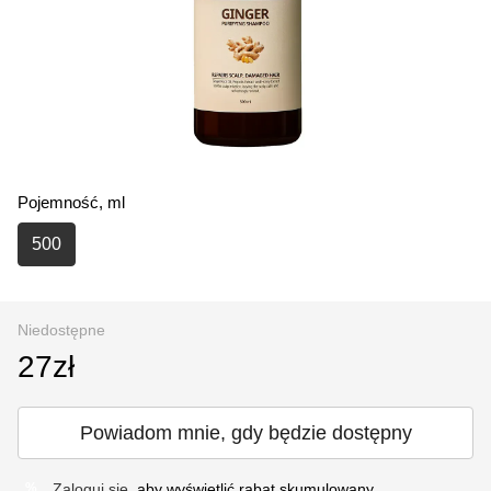
Pojemność, ml
500
Niedostępne
27zł
Powiadom mnie, gdy będzie dostępny
Zaloguj się
, aby wyświetlić rabat skumulowany
%