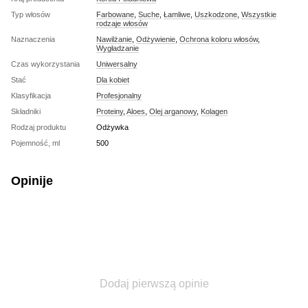
Typ włosów
Farbowane
,
Suche
,
Łamliwe
,
Uszkodzone
,
Wszystkie
rodzaje włosów
Naznaczenia
Nawilżanie
,
Odżywienie
,
Ochrona koloru włosów
,
Wygładzanie
Czas wykorzystania
Uniwersalny
Stać
Dla kobiet
Klasyfikacja
Profesjonalny
Składniki
Proteiny
,
Aloes
,
Olej arganowy
,
Kolagen
Rodzaj produktu
Odżywka
Pojemność, ml
500
Opinije
Dodaj pierwszą opinie