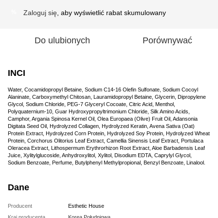
Zaloguj się
, aby wyświetlić rabat skumulowany
%
Do ulubionych
Porównywać
INCI
Water, Cocamidopropyl Betaine, Sodium C14-16 Olefin Sulfonate, Sodium Cocoyl
Alaninate, Carboxymethyl Chitosan, Lauramidopropyl Betaine, Glycerin, Dipropylene
Glycol, Sodium Chloride, PEG-7 Glyceryl Cocoate, Citric Acid, Menthol,
Polyquaternium-10, Guar Hydroxypropyltrimonium Chloride, Silk Amino Acids,
Camphor, Argania Spinosa Kernel Oil, Olea Europaea (Olive) Fruit Oil, Adansonia
Digitata Seed Oil, Hydrolyzed Collagen, Hydrolyzed Keratin, Avena Sativa (Oat)
Protein Extract, Hydrolyzed Corn Protein, Hydrolyzed Soy Protein, Hydrolyzed Wheat
Protein, Corchorus Olitorius Leaf Extract, Camellia Sinensis Leaf Extract, Portulaca
Oleracea Extract, Lithospermum Erythrorhizon Root Extract, Aloe Barbadensis Leaf
Juice, Xylitylglucoside, Anhydroxylitol, Xylitol, Disodium EDTA, Caprylyl Glycol,
Sodium Benzoate, Perfume, Butylphenyl Methylpropional, Benzyl Benzoate, Linalool.
Dane
Producent
Esthetic House
Kraj producenta
Korea Południowa