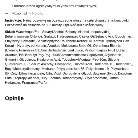
Ochrona przed agresywnymi czynnikami zewnętrznymi;
Poziom pH - 4,5-5,5.
Instrukcje:
Nałóż odżywkę na oczyszczone włosy na całej długości i na końcówki.
Pozostawić do działania na 1-2 minuty i spłukać dużą ilością wody.
Skład:
Water/Aqua/Eau, Stearyl Acohol, Behenyl Alcohol, Isopentyldiol,
Behentrimonium Chloride, Sorbitol, Hydrogenated Castor Oil/Sebacic Acid Copolymer,
Ethylhexyl Palmitate, Schinziophyton Rautanenii Kernel Oil, Keratin Hydrolyzed Hair
Keratin, Hydrolyzed Keratin, Aleurites Moluccana Seed Oil, Oenothera Biennis
(Evening Primrose) Oil, Aloe Barbadensis Leaf Juice, Psidiumfuajava Fruit Extract,
Allantoin, Bis-Isobutyl Peg/Ppg-20/35/ Amodimethicone Copolymer, Arginine Hci,
Glycerin, Glycolpids, Hyaluronic Acid, Tocopheryl Acetate, Peg-90m, Silicone
Quaternium-16, Sodium Ascorbyl Phosphate, Thioctic Acid, Undeceth-11, Undeceth-5,
Butyl Methoxydibenzoyl-Methane, Polyquaternium-55, Polysilicone-19, Polysorbate
80, Cetyl Ethoylhexanoate, Citric Acid, Dipropylene Glycol, Butylene Glycol, Disodium
Edta, Isopropyl Alcohol, Buty-Loctanol, Iodopropynly Butylcarbamate, Dmdm
Hydantoin, Fragrance/Parfum.
Opinije