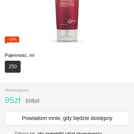
−10%
Pojemność, ml
250
Niedostępne
95zł
105zł
Powiadom mnie, gdy będzie dostępny
Zaloguj się
, aby wyświetlić rabat skumulowany
%