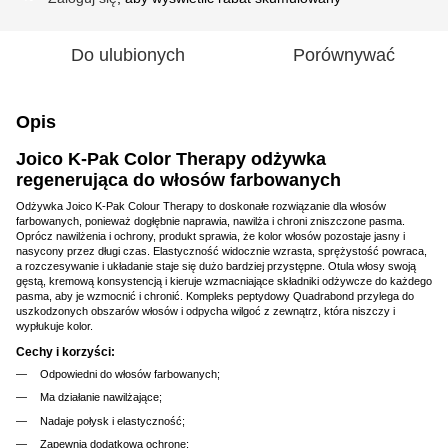
Do ulubionych
Porównywać
Opis
Joico K-Pak Color Therapy odżywka
regenerująca do włosów farbowanych
Odżywka Joico K-Pak Colour Therapy to doskonałe rozwiązanie dla włosów
farbowanych, ponieważ dogłębnie naprawia, nawilża i chroni zniszczone pasma.
Oprócz nawilżenia i ochrony, produkt sprawia, że kolor włosów pozostaje jasny i
nasycony przez długi czas. Elastyczność widocznie wzrasta, sprężystość powraca,
a rozczesywanie i układanie staje się dużo bardziej przystępne. Otula włosy swoją
gęstą, kremową konsystencją i kieruje wzmacniające składniki odżywcze do każdego
pasma, aby je wzmocnić i chronić. Kompleks peptydowy Quadrabond przylega do
uszkodzonych obszarów włosów i odpycha wilgoć z zewnątrz, która niszczy i
wypłukuje kolor.
Cechy i korzyści:
Odpowiedni do włosów farbowanych;
Ma działanie nawilżające;
Nadaje połysk i elastyczność;
Zapewnia dodatkową ochronę;