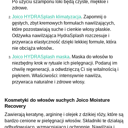
Po użyciu szamponu loki będą czyste, miękkie i
zdrowe.
Joico HYDRASplash klimatyzacja
. Zapomnij o
gęstych, zbyt kremowych formułach nawilżających,
które pozostawiają suche i cienkie włosy płaskie.
Odżywka nawilżająca HydraSplash rozczesuje i
przywraca elastyczność dzięki lekkiej formule, która
nie obciąża włosów..
Joico HYDRASplash maska
. Maska do włosów to
niezbędny krok w rytuale ich pielęgnacji. Podaruj im
chwilę regeneracji, a odwdzięczą Ci się witalnością i
pięknem. Właściwości: intensywnie nawilża,
przywraca naturalne i zdrowe włosy.
Kosmetyki do włosów suchych Joico Moisture
Recovery
Zawierają keratynę, argininę i olejek z dzikiej róży, które są
bardzo cenione w pielęgnacji włosów. Składniki te działają
odbudowująco, wzmacniająco i ochronnie. Nawilżają i