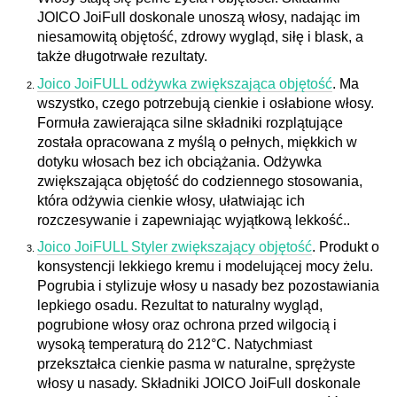
JOICO JoiFull doskonale unoszą włosy, nadając im
niesamowitą objętość, zdrowy wygląd, siłę i blask, a
także długotrwałe rezultaty.
Joico JoiFULL odżywka zwiększająca objętość
. Ma
wszystko, czego potrzebują cienkie i osłabione włosy.
Formuła zawierająca silne składniki rozplątujące
została opracowana z myślą o pełnych, miękkich w
dotyku włosach bez ich obciążania. Odżywka
zwiększająca objętość do codziennego stosowania,
która odżywia cienkie włosy, ułatwiając ich
rozczesywanie i zapewniając wyjątkową lekkość..
Joico JoiFULL Styler zwiększający objętość
. Produkt o
konsystencji lekkiego kremu i modelującej mocy żelu.
Pogrubia i stylizuje włosy u nasady bez pozostawiania
lepkiego osadu. Rezultat to naturalny wygląd,
pogrubione włosy oraz ochrona przed wilgocią i
wysoką temperaturą do 212°C. Natychmiast
przekształca cienkie pasma w naturalne, sprężyste
włosy u nasady. Składniki JOICO JoiFull doskonale