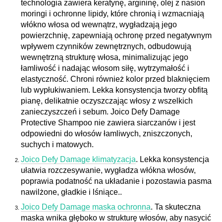
technologia zawiera keratynę, argininę, olej z nasion
moringi i ochronne lipidy, które chronią i wzmacniają
włókno włosa od wewnątrz, wygładzają jego
powierzchnię, zapewniają ochronę przed negatywnym
wpływem czynników zewnętrznych, odbudowują
wewnętrzną strukturę włosa, minimalizując jego
łamliwość i nadając włosom siłę, wytrzymałość i
elastyczność. Chroni również kolor przed blaknięciem
lub wypłukiwaniem. Lekka konsystencja tworzy obfitą
pianę, delikatnie oczyszczając włosy z wszelkich
zanieczyszczeń i sebum. Joico Defy Damage
Protective Shampoo nie zawiera siarczanów i jest
odpowiedni do włosów łamliwych, zniszczonych,
suchych i matowych.
Joico Defy Damage klimatyzacja
. Lekka konsystencja
ułatwia rozczesywanie, wygładza włókna włosów,
poprawia podatność na układanie i pozostawia pasma
nawilżone, gładkie i lśniące..
Joico Defy Damage maska ochronna
. Ta skuteczna
maska wnika głęboko w strukturę włosów, aby nasycić