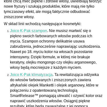
które chcą mieć piękne i zdrowe włosy, uwielbiają tworzyć
nowe fryzury i szukają produktów, które mają nie tylko
tymczasowy efekt, ale mogą faktycznie odbudować
zniszczone włosy.
W skład linii wchodzą następujące kosmetyki
:
Joico K-Pak szampon
. Nie musisz martwić się o
piękno swoich farbowanych włosów podczas ich
mycia. Szampon ochronny delikatnie usuwa
zabrudzenia, jednocześnie naprawiając uszkodzenia.
Nawet po 18. myciu kolor na włosach pozostanie
intensywny. Dzięki formule, w której nie brakuje
keratyny, olejku mongongo czy olejku arganowego,
włosy będą mocniejsze z każdym myciem.
Joico K-Pak klimatyzacja
. Ta rewitalizująca odżywka
do włosów farbowanych i zniszczonych zawiera
afrykański olejek Manketti i olejek arganowy, które w
połączeniu z opatentowaną technologią
SmartRelease™ pomagają utrwalić i ożywić kolor oraz
naprawić uszkodzenia włosów. Osiągnij piękne
rezultaty, które będą zauważalne z jej pomocą.