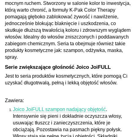
mocnym ruchem. Stworzony w salonie kolor to inwestycja,
którą warto chronić, a formuły K-Pak Color Therapy
pomagają głęboko zablokować żywość i nawilżenie,
jednocześnie blokując blaknięcie i uszkodzenia, co
skutkuje dłuższą trwałością koloru i zdrowszym wyglądem
włosów. Idealny do włosów zniszczonych i poddawanych
zabiegom chemicznym. Seria ta obejmuje również takie
produkty kosmetyczne jak: szampon, odżywka, maska,
spray.
Serie zwiększające głośność Joico JoiFULL
Jest to seria produktów kosmetycznych, które pomogą Ci
uzyskać długotrwałą, pełną i lekką objętość włosów.
Zawiera:
Joico JoiFULL szampon nadający objętość
.
Intensywnie się pieni i dokładnie oczyszcza włosy,
usuwając tłuszcz i zanieczyszczenia, które je
obciążają. Pozostawia na pasmach piękny połysk.
Włosy stają się pełne życia i objętości. Składniki