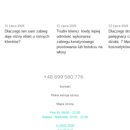
31 Lipca 2026
31 Lipca 2026
23 Lipca 2026
Dlaczego ten sam zabieg
Trudni klienci: kiedy lepiej
Dlaczego dr
daje różny efekt u różnych
odmówić wykonania
pielęgnacji 
klientów?
zabiegu keratynowego
działa: 7 bł
prostowania lub botoksu na
kosmetyków
włosy
+48 699 580 776
Kontakt
Pełna wersja strony
Mapa strony
Pon-Pt: 09:00 - 17:00
Sobota - Niedziela: 10:00 - 12:00
© 2018-2026