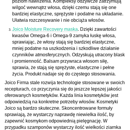
poziom nawilżenia. Kompleksy odżywcze zatrzymują
wilgoć wewnątrz włosa, dzięki czemu stają się one
bardziej elastyczne, sprężyste i podatne na układanie.
Ułatwia rozczesywanie i nie obciąża włosów.
Joico Moisture Recovery maska
. Dzięki zawartości
kwasów Omega-6 i Omega-9 zamyka łuskę włosa,
sprawiając, że włosy stają się bardziej elastyczne,
mniej podatne na uszkodzenia i szkodliwe działanie
czynników atmosferycznych. Odzyskują utracony blask
i promienność. Balsam przywraca włosom siłę,
sprawia, że stają się sprężyste, elastyczne i pełne
życia. Produkt nadaje się do częstego stosowania.
Joico
Firma stale rozwija technologie stosowane w swoich
recepturach, co przyczynia się do jeszcze lepszej jakości
oferowanych kosmetyków. Każda linia kosmetyków jest
odpowiedzią na konkretne potrzeby włosów. Kosmetyki
Joico są bardzo skuteczne. Skoncentrowane formuły
sprawiają, że wystarczy naprawdę niewielka ilość, by
zapewnić kosmykom odpowiednią pielęgnację. W
przypadku szamponów wystarczy ilość wielkości ziarnka