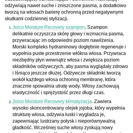
odżywiają nawet suche i zniszczone pasma, a dodatkowo
tworzą na włosach barierę ochronną przed negatywnymi
skutkami codziennej stylizacji.
Joico Moisture Recovery szampon
. Szampon
delikatnie oczyszcza skórę głowy i wzmacnia pasma,
przywracając im odpowiedni poziom nawilżenia.
Morski kompleks hydraminowy dogłębnie regeneruje i
wypełnia puste przestrzenie włókna włosa. Przywraca
niezbędny płyn wewnątrz włosa i zwiększa poziom
składników odżywczych, aby pasma wyglądały zdrowo
i lśniąco jeszcze dłużej. Odżywcze składniki tworzą
wokół każdego włosa ochronną membranę, która
znacznie spowalnia utratę wody. Włosy zachowują
elastyczność i sprężystość przez długi czas.
Joico Moisture Recovery klimatyzacja
. Zawiera
wysoko skoncentrowany olejek jojoba, który wypełnia
strukturę włosa, odżywia łuski i wygładza je,
zapewniając lustrzany połysk i nieporównywalną
gładkość. Wcześniej suche włosy zyskują nowy