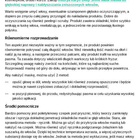
głębokiej naprawy i nabłyszczania zniszczonych włosów
,
Warto wstępnie umyć włosy, ewentualnie szamponem głęboko oczyszczającym, a
dopiero po zmyciu całej piany przystąpić do nakładania produktu. Dobre do
oczyszczania są również peelingi i scruby. Produkt zawiera składniki, które szybko
wnikają w łuskę włosa, rewitalizują go, a jednocześnie nie pozostawiają tłustego
połysku.
Równomierne rozprowadzanie
Ten aspekt jest niezwykle ważny w tym segmencie, że produkt powinien
równomiernie pokrywać całą długość włosów. Weź niewielką ilość maski na dłoń i
nałóż ją na włosy, a następnie przeczesz palcami, aby produkt trafił na wszystkie
pasma. Ta zasada dotyczy właścicieli długich warkoczy lub krótkich fryzur.
Szczególną uwagę należy zwrócić na końcówki, które są najbardziej suche.
Rozprowadź maskę od góry do dołu, aktywując w ten sposób przepływ powietrza.
Aby nałożyć maskę, można użyć 2 metod:
opuść głowę w dół, wtedy wszystkie loki również zostaną opuszczone i będzie
można je nawet częściowo zobaczyć i dokładniej rozprowadzić;
w pozycji pionowej, do przodu, redystrybuując pasma w celu uzyskania wysokiej
jakości aplikacji.
Środki pomocnicze
Bardzo pomocny jest polietylenowy czepek pod prysznic, który tworzy zamknięty
obszar i sprzyja dokładnej penetracji składników maski w głąb włosów. Stara, ale
sprawdzona metoda - ręcznik. Można go użyć do przykrycia włosów maską lub
nałożyć na czepek. Można również użyć ręcznika podgrzanego żelazkiem lub
suszarką do włosów. Dzięki tej technice temperatura wzrasta, a więcej użytecznych
substancji dostaje się do włosów. Jednak ta metoda jest wykluczona, jeśli masz włosy