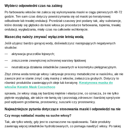
Wybierz odpowiedni czas na zabieg
Po farbowaniu włosów nie zaleca się wykonywania maski w ciągu pierwszych 48-72
godzin. Ten sam czas dotyczy powstrzymania się od maski po keratynowej
odbudowie lub trwałej ondulacji. Przedział czasowy jest podany tak, aby substancje,
które dostały się głęboko do łuski włosa po procedurze farbowania, topienia, trwałej
ondulacji, wygładzania, miały czas na całkowite wchłonięcie.
Maseczkę należy zmywać wyłącznie letnią wodą
Jeśli użyjesz bardzo gorącej wody, doświadczysz następujących negatywnych
skutków:
aktywacja gruczołów łojowych;
zniszczenie zewnętrznej ochronnej warstwy lipidowej
neutralizacja działania składników zawartych w kosmetyku pielęgnacyjnym.
Zbyt zimna woda tonizuje włosy i aktywuje procesy metaboliczne w naskórku, ale nie
zawsze jest w stanie zmyć całą maskę z włosów, zwłaszcza grubych. Dotyczy to
również produktów zawierających oleje lub keratynę.
Keratynowa maska do
włosów Keratin Mask Cocochoco
sprawia, że włosy stają się bardziej miękkie i elastyczne, co oznacza, że nie tylko
pięknie wyglądają, ale także nie łamią się i pozostają zdrowsze i bardziej sprężyste
pod wpływem grzebienia, prostownicy, suszarki czy prostownicy.
Najważniejsze pytania dotyczące stosowania maski i odpowiedzi na nie
Czy mogę nakładać maskę na suche włosy?
Tak, ale tylko wtedy, gdy jest to zaznaczone na opakowaniu. Takie produkty
zawierają więcej składników hydrolizowanych, co pomaga nawilżyć włosy. Po takiej