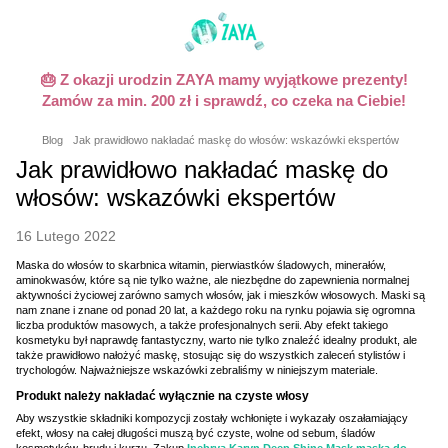
🎂 Z okazji urodzin ZAYA mamy wyjątkowe prezenty!
Zamów za min. 200 zł i sprawdź, co czeka na Ciebie!
Blog
Jak prawidłowo nakładać maskę do włosów: wskazówki ekspertów
Jak prawidłowo nakładać maskę do
włosów: wskazówki ekspertów
16 Lutego 2022
Maska do włosów to skarbnica witamin, pierwiastków śladowych, minerałów,
aminokwasów, które są nie tylko ważne, ale niezbędne do zapewnienia normalnej
aktywności życiowej zarówno samych włosów, jak i mieszków włosowych. Maski są
nam znane i znane od ponad 20 lat, a każdego roku na rynku pojawia się ogromna
liczba produktów masowych, a także profesjonalnych serii. Aby efekt takiego
kosmetyku był naprawdę fantastyczny, warto nie tylko znaleźć idealny produkt, ale
także prawidłowo nałożyć maskę, stosując się do wszystkich zaleceń stylistów i
trychologów. Najważniejsze wskazówki zebraliśmy w niniejszym materiale.
Produkt należy nakładać wyłącznie na czyste włosy
Aby wszystkie składniki kompozycji zostały wchłonięte i wykazały oszałamiający
efekt, włosy na całej długości muszą być czyste, wolne od sebum, śladów
kosmetyków, brudu i kurzu. Zakup
Inebrya Karyn Deep Shine Mask maska do