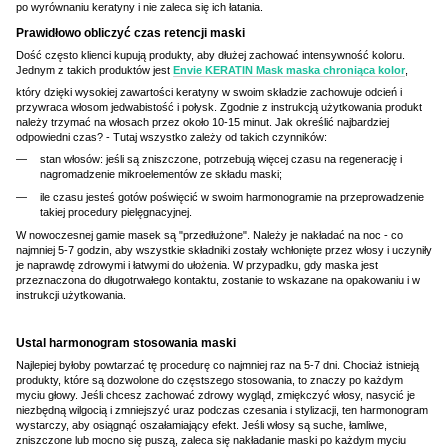
po wyrównaniu keratyny i nie zaleca się ich łatania.
Prawidłowo obliczyć czas retencji maski
Dość często klienci kupują produkty, aby dłużej zachować intensywność koloru.
Jednym z takich produktów jest
Envie KERATIN Mask maska chroniąca kolor
,
który dzięki wysokiej zawartości keratyny w swoim składzie zachowuje odcień i
przywraca włosom jedwabistość i połysk. Zgodnie z instrukcją użytkowania produkt
należy trzymać na włosach przez około 10-15 minut. Jak określić najbardziej
odpowiedni czas? - Tutaj wszystko zależy od takich czynników:
stan włosów: jeśli są zniszczone, potrzebują więcej czasu na regenerację i
nagromadzenie mikroelementów ze składu maski;
ile czasu jesteś gotów poświęcić w swoim harmonogramie na przeprowadzenie
takiej procedury pielęgnacyjnej.
W nowoczesnej gamie masek są "przedłużone". Należy je nakładać na noc - co
najmniej 5-7 godzin, aby wszystkie składniki zostały wchłonięte przez włosy i uczyniły
je naprawdę zdrowymi i łatwymi do ułożenia. W przypadku, gdy maska jest
przeznaczona do długotrwałego kontaktu, zostanie to wskazane na opakowaniu i w
instrukcji użytkowania.
Ustal harmonogram stosowania maski
Najlepiej byłoby powtarzać tę procedurę co najmniej raz na 5-7 dni. Chociaż istnieją
produkty, które są dozwolone do częstszego stosowania, to znaczy po każdym
myciu głowy. Jeśli chcesz zachować zdrowy wygląd, zmiękczyć włosy, nasycić je
niezbędną wilgocią i zmniejszyć uraz podczas czesania i stylizacji, ten harmonogram
wystarczy, aby osiągnąć oszałamiający efekt. Jeśli włosy są suche, łamliwe,
zniszczone lub mocno się puszą, zaleca się nakładanie maski po każdym myciu