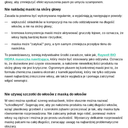
głowy, aby zmniejszyć efekt wysuszenia pasm po umyciu szamponem.
Nie nakładaj maski na skórę głowy
Zasada ta powinna być wykonywana regularnie, a wyjaśniają ją następujące powody:
większość składników w kompozycji ma na celu oddziaływanie na długość
włosów, a nie na skórę głowy;
kremowa konsystencja maski może aktywować gruczoły łojowe, co oznacza, że
włosy będą bardziej tłuste i brzydkie;
maska może "zatykać" pory, a tym samym zmniejsza przepływ tlenu do
naskórka.
To powiedziawszy, istnieją indywidualne środki zaradcze, takie jak,
Raywell BIO
HIDRA maseczka nawilżająca
, który może być stosowany jako odżywka. Oznacza
to, że dozwolone jest częste stosowanie, a nałożenie niewielkiej ilości produktu na
skórę głowy nie jest krytyczne. Ogromnym plusem tej konkretnej maski jest to, że
formuła chemiczna zawiera ekstrakt z kamelii japońskiej, który nie tylko odżywia
nawet najbardziej zniszczone włosy, ale także wygładza je i pomaga zatrzymać
wilgoć wewnątrz.
Nie używaj szczotki do włosów z maską do włosów
W sieci można spotkać szereg wskazówek, które słusznie można nazwać
"szkodliwymi". Sugerują one, aby po nałożeniu produktu na całej długości włosów,
wziąć plastikowy grzebień z szerokimi zębami i przeczesać je tak, aby maska była
równomiernie rozprowadzona. Nie zalecamy jednak tego robić, ponieważ mokre
włosy są cięższe i można je po prostu uszkodzić. Wystarczy delikatnie rozprowadzić
maskę palcami na całej długości, zwracając uwagę na najbardziej problematyczne
obszary.