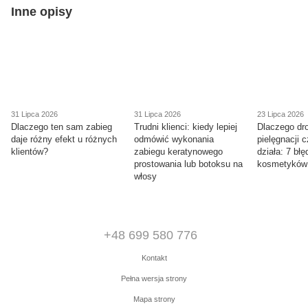
Inne opisy
31 Lipca 2026
31 Lipca 2026
23 Lipca 2026
Dlaczego ten sam zabieg
Trudni klienci: kiedy lepiej
Dlaczego dr
daje różny efekt u różnych
odmówić wykonania
pielęgnacji 
klientów?
zabiegu keratynowego
działa: 7 bł
prostowania lub botoksu na
kosmetyków
włosy
+48 699 580 776
Kontakt
Pełna wersja strony
Mapa strony