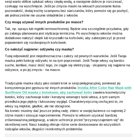
sesji warto obficie spłukać włosy ciepłą wodą, a następnie dobrze je rozczesać,
czekając na wyschnięcie. Jeśli po zmyciu maski na włosach pozostanie tłusta
pozostałość, dodaj trochę szamponu bez siarczanów, który pomoże się go pozbyć,
ale jednocześnie nie usunie składników z włosów.
Czy mogę używać innych produktów po masce?
Tak, np. sprayu lub mgiełki termoochronnej. Będzie ona szczególnie przydatna, gdy
po zabiegu planowana jest stylizacja termiczna. Po wyschnięciu włosów można
dodatkowo nałożyć olejek lub kryształki na końcówki, aby zabezpieczyć je przed
pojawieniem się rozdwojonych końcówek.
Co nałożyć najpierw: odżywkę czy maskę?
Tutaj odpowiedź jest niejednoznaczna i zależy od pewnych warunków. Jeśli Twoja
maska pełni funkcję odżywki, to na tym poprzestań. Jeśli Twoje włosy są bardzo
suche, łamliwe, masz dość tego, że ciągle się elektryzują - skupiamy się najpierw na
odżywce, a po jej zmyciu - na masce.
Tradycyjnie maska służy jako ostatni krok w sesji pielęgnacyjnej, ponieważ jej
konsystencja jest gęstsza niż innych produktów.
Invidia After Color Hair Mask with
Sunflower Oil maska z botoksem, aby zachować kolor
zawiera kosmetyczny
botoks, który zachowuje kolor i keratynę wewnątrz łuski włosa, a tym samym
przedłuża jego piękny i luksusowy wygląd. Charakterystyczną cechą jest to, że
włosy są miękkie, gładkie, ale nie obciążone.
Na koniec musimy dać jeszcze jedną radę: zbierz w swojej łazience co najmniej 2
różne maski i stosuj je naprzemiennie. Pomoże to włosom uzyskać bardziej
zrównoważoną pielęgnację, a także uchroni je przed "przyzwyczajeniem się" do
określonej serii. Nasz katalog oferuje różne serie dostosowane do wszystkich
rodzajów włosów, długości i konkretnych problemów.