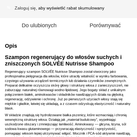
Zaloguj się
, aby wyświetlić rabat skumulowany
%
Do ulubionych
Porównywać
Opis
Szampon regenerujący do włosów suchych i
zniszczonych SOLVÉE Nutrisse Shampoo
Regenerujący szampon SOLVÉE Nutrisse Shampoo został stworzony jako
profesjonalna pielęgnacja dla włosów, które utraciły witalność w wyniku farbowania,
częstego używania urządzeń termicznych lub działania czynników zewnętrznych.
Preparat delikatnie oczyszcza skórę głowy i strukturę włosa z zanieczyszczeń, nie
zaburzając naturalnej równowagi wodno-lipidowej. Jego bogaty skład z unikalnym
połączeniem białek, aminokwasów i składników nawilżających działa na głęboką
regenerację, odżywienie i ochronę. Już po pierwszych użyciach włosy stają się
miękkie i gładkie, łatwiej się układają, a z czasem odzyskują elastyczność i naturalny
blask.
W składzie znajdują się hydrolizowane białka pszenicy, które wzmacniają i chronią
wewnętrzną strukturę włosa. Działają jak „materiał budulcowy”, wypełniając
uszkodzone obszary i zmniejszając łamliwość. Aminokwasy — glicyna, lizyna, sól
sodowa kwasu glutaminowego — przywracają elastyczność i sprężystość,
pomagając włosom lepiej utrzymywać wilgoć. Mocznik i PCA-sód aktywnie nawilżają,