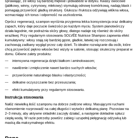
sprawiając, że włosy są bardziej miękkie i jedwabiste w dotyku. Kwasy owocowe
(jabłkowy, winny, cytrynowy, mlekowy) stymulują odnowę komórkową, nadają blask i
pomagają przywrócić gładką strukturę. Glukoza i fruktoza odżywiają włókna włosa,
wzmacniając ich tonus i odporność na uszkodzenia.
Oprócz regeneracji, szampon wyróżnia przyjemna lekka konsystencja oraz delikatny
zapach, który daje poczucie świeżości po każdym myciu. System pianotwórczy
działa łagodnie, nie podrażnia skóry głowy, dlatego nadaje się również do skóry
wrażliwej. Przy regularnym stosowaniu SOLVÉE Nutrisse Shampoo zapewnia efekt
kumulatywny: włosy stają się bardziej gęste, gładkie, łatwiej się rozczesują i
zachowują zadbany wygląd przez cały dzień. To idealne rozwiązanie dla osób, które
chcą przywrócić piękno włosów bez wizyty w salonie, stosując skuteczny preparat w
domu. Główne zalety produktu:
intensywna regeneracja dzięki białkom i aminokwasom;
nawilżenie i zmiękczenie nawet bardzo suchych włosów;
przywrócenie naturalnego blasku i elastyczności;
delikatne oczyszczanie bez przesuszania;
efekt kumulatywny przy regularnym stosowaniu.
Instrukcja stosowania
Nałóż niewielką ilość szamponu na dobrze zwilżone włosy. Masującymi ruchami
równomiernie rozprowadź na całej długości i wytwórz delikatną pianę. Pozostaw na
2–3 minuty, aby aktywne składniki zaczęły działać, a następnie dokładnie spłucz
ciepłą wodą. W razie potrzeby powtórz zabieg i uzupełnij pielęgnację odżywką lub
maską dla maksymalnego efektu.