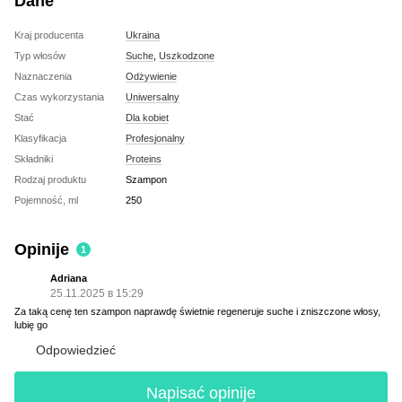
Dane
Kraj producenta
Ukraina
Typ włosów
Suche
,
Uszkodzone
Naznaczenia
Odżywienie
Czas wykorzystania
Uniwersalny
Stać
Dla kobiet
Klasyfikacja
Profesjonalny
Składniki
Proteins
Rodzaj produktu
Szampon
Pojemność, ml
250
Opinije
1
Adriana
25.11.2025 в 15:29
Za taką cenę ten szampon naprawdę świetnie regeneruje suche i zniszczone włosy,
lubię go
Odpowiedzieć
Napisać opinije