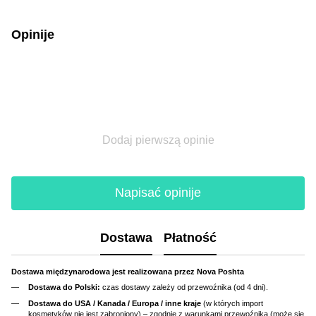
Opinije
Dodaj pierwszą opinie
Napisać opinije
Dostawa
Płatność
Dostawa międzynarodowa jest realizowana przez Nova Poshta
Dostawa do Polski:
czas dostawy zależy od przewoźnika (od 4 dni).
Dostawa do USA / Kanada / Europa / inne kraje
(w których import
kosmetyków nie jest zabroniony) – zgodnie z warunkami przewoźnika (może się