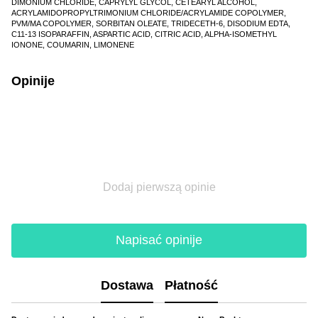
DIMONIUM CHLORIDE, CAPRYLYL GLYCOL, CETEARYL ALCOHOL,
ACRYLAMIDOPROPYLTRIMONIUM CHLORIDE/ACRYLAMIDE COPOLYMER,
PVM/MA COPOLYMER, SORBITAN OLEATE, TRIDECETH-6, DISODIUM EDTA,
C11-13 ISOPARAFFIN, ASPARTIC ACID, CITRIC ACID, ALPHA-ISOMETHYL
IONONE, COUMARIN, LIMONENE
Opinije
Dodaj pierwszą opinie
Napisać opinije
Dostawa
Płatność