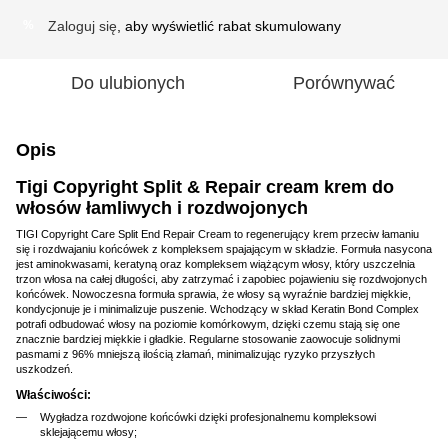
Zaloguj się
, aby wyświetlić rabat skumulowany
%
Do ulubionych
Porównywać
Opis
Tigi Copyright Split & Repair cream krem do
włosów łamliwych i rozdwojonych
TIGI Copyright Care Split End Repair Cream to regenerujący krem przeciw łamaniu
się i rozdwajaniu końcówek z kompleksem spajającym w składzie. Formuła nasycona
jest aminokwasami, keratyną oraz kompleksem wiążącym włosy, który uszczelnia
trzon włosa na całej długości, aby zatrzymać i zapobiec pojawieniu się rozdwojonych
końcówek. Nowoczesna formuła sprawia, że włosy są wyraźnie bardziej miękkie,
kondycjonuje je i minimalizuje puszenie. Wchodzący w skład Keratin Bond Complex
potrafi odbudować włosy na poziomie komórkowym, dzięki czemu stają się one
znacznie bardziej miękkie i gładkie. Regularne stosowanie zaowocuje solidnymi
pasmami z 96% mniejszą ilością złamań, minimalizując ryzyko przyszłych
uszkodzeń.
Właściwości:
Wygładza rozdwojone końcówki dzięki profesjonalnemu kompleksowi
sklejającemu włosy;