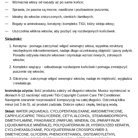
Wzmacnia włosy od nasady aż po same końce;
Sprawia, że pasma są mocne, nawilżone i pozbawione puszenia;
Idealny do włosów zniszczonych, cienkich i łamliwych;
Bogaty w aminokwasy, keratynę i kompleks TIGI, który skleja włosy;
Uszczelnia włókna włosów, aby pozbyć się rozdwojonych końcówek.
Składniki:
Keratyna - pomaga zatrzymać wilgoć wewnątrz włosa, wypełnia strukturę
niezbędnymi mikroelementami, nadaje długo oczekiwaną objętość i jasny połysk.
Ponadto odżywia mieszki włosowe i stymuluje wzrost nowych, zdrowych
włosów;
Kompleks wiążący - odbudowuje rozdwojone końcówki i pomaga zmniejszyć
puszenie się włosów;
Gliceryna - zatrzymuje wilgoć wewnątrz włosów, nadaje im miękkość, wygładza
i rewitalizuje.
Instrukcja użycia:
Ilość produktu zależy od długości włosów. Musisz wymieszać w
dłoniach 6-12 naciśnięć odżywki TiGi Copyright Custom Care TM Conditioner.
Następnie starannie rozprowadzić kompozycję na całej długości. Odczekaj kilka
minut (od 3 do 5), aż produkt zadziała. Dobrze spłucz ciepłą, bieżącą wodą.
Sklad:
WATER (AQUA/EAU), CYCLOPENTASILOXANE, AMODIMETHICONE,
CAPRYLIC/CAPRIC TRIGLYCERIDE, CETYL ALCOHOL, STEARAMIDOPROPYL
DIMETHYLAMINE, FRAGRANCE (PARFUM), MINERAL OIL (PARAFFINUM
LIQUIDUM/HUILE MINÉRALE), POLYQUATERNIUM-28, HYDROLYZED KERATIN,
CYCLOHEXASILOXANE, POLYQUATERNIUM CROSSPOLYMER-3,
DIMETHICONE, GLYCERIN, PHENOXYETHANOL, DISTEAROYLETHYL