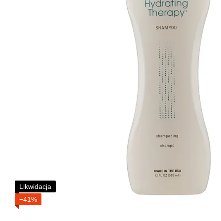
Likwidacja
−41%