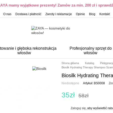
 ZAYA mamy wyjątkowe prezenty! Zamów za min. 200 zł i sprawdź,
O nas
Dostawa i płatność
Zwroty i reklamacje
Opinie
Blog
Kontakt
towanie i głęboka rekonstrukcja
Profesjonalny sprzęt do
włosów
włosów
Strona główna
Katalog
Pielęgnac
Biosilk Hydrating Therapy Shampoo Szam
Biosilk Hydrating The
Niedostępne
Artykuł: BS0008
Zos
35zł
58zł
Zaloguj się
, aby wyświetlić ra
%