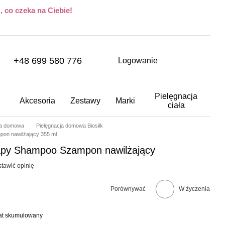
 co czeka na Ciebie!
+48 699 580 776
Logowanie
Pielęgnacja
Akcesoria
Zestawy
Marki
ciała
ja domowa
Pielęgnacja domowa Biosilk
pon nawilżający 355 ml
rapy Shampoo Szampon nawilżający
tawić opinię
Porównywać
W życzenia
bat skumulowany