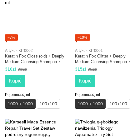
−7%
−10%
Artykuł: KIT0002
Artykuł: KIT0001
Keratin Fox Gloss (old) + Deeply
Keratin Fox Glitter + Deeply
Medium Cleansing Shampoo 7.3
Medium Cleansing Shampoo 7.3
pH 1000+1000 ml
pH 1000+1000 ml
310zł
315zł
333zł
351zł
Kupić
Kupić
Pojemność, ml
Pojemność, ml
1000 + 1000
100+100
1000 + 1000
100+100