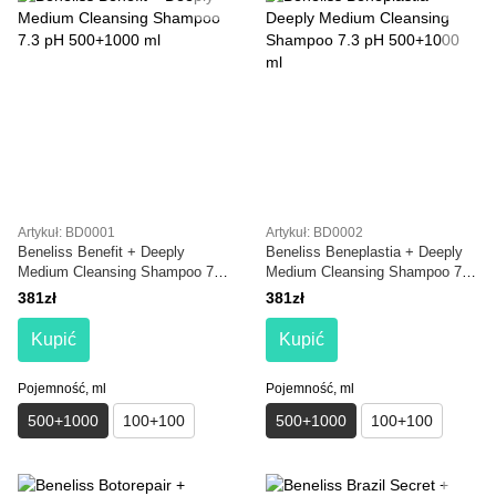
Artykuł: BD0001
Artykuł: BD0002
Beneliss Benefit + Deeply
Beneliss Beneplastia + Deeply
Medium Cleansing Shampoo 7.3
Medium Cleansing Shampoo 7.3
pH 500+1000 ml
pH 500+1000 ml
381zł
381zł
Kupić
Kupić
Pojemność, ml
Pojemność, ml
500+1000
100+100
500+1000
100+100