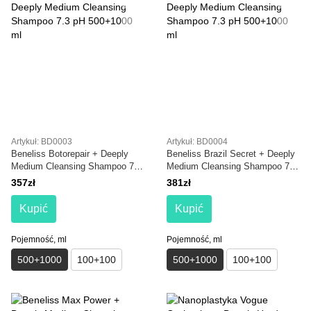
Artykuł: BD0003
Artykuł: BD0004
Beneliss Botorepair + Deeply
Beneliss Brazil Secret + Deeply
Medium Cleansing Shampoo 7.3
Medium Cleansing Shampoo 7.3
pH 500+1000 ml
pH 500+1000 ml
357zł
381zł
Kupić
Kupić
Pojemność, ml
Pojemność, ml
500+1000
100+100
500+1000
100+100