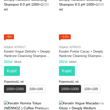
−8%
−11%
Artykuł: KIT0017
Artykuł: KIT0015
Keratin Vogue Definitiv + Deeply
Keratin Portier Cacao + Deeply
Hardcore Cleansing Shampoo
Hardcore Cleansing Shampoo
8.0 pH 1000+1000 ml
8.0 pH 1000+1000 ml
350zł
392zł
381zł
440zł
Kupić
Kupić
Pojemność, ml
Pojemność, ml
1000+1000
100+100
1000+1000
100+100