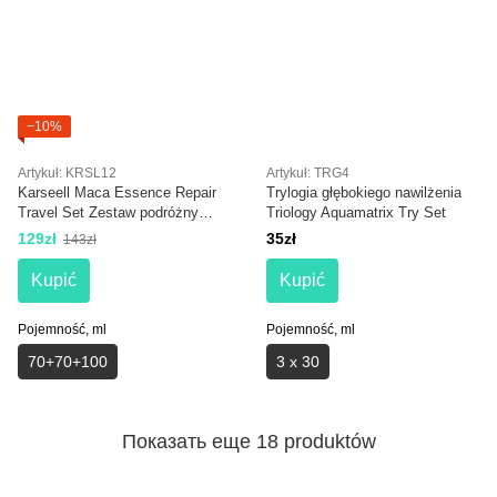
−10%
Artykuł: KRSL12
Artykuł: TRG4
Karseell Maca Essence Repair
Trylogia głębokiego nawilżenia
Travel Set Zestaw podróżny
Triology Aquamatrix Try Set
regenerujący
129zł
35zł
143zł
Kupić
Kupić
Pojemność, ml
Pojemność, ml
70+70+100
3 х 30
Показать еще 18 produktów