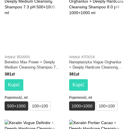
Artykuł: BD0005
Artykuł: KIT0018
Beneliss Max Power + Deeply
Nanoplastyka Vogue Orghanlux
Medium Cleansing Shampoo 7.3
+ Deeply Hardcore Cleansing
pH 500+1000 ml
Shampoo 8.0 pH 1000+1000 ml
381zł
381zł
Kupić
Kupić
Pojemność, ml
Pojemność, ml
500+1000
100+100
1000+1000
100+100