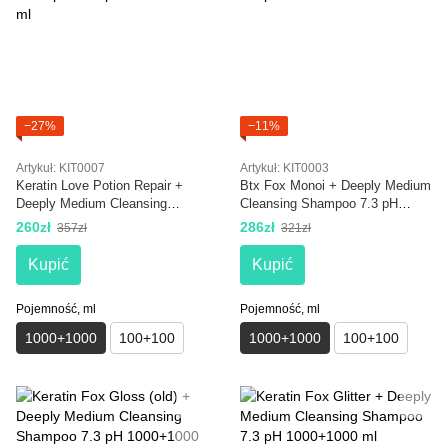
−27%
−11%
Artykuł: KIT0007
Artykuł: KIT0003
Keratin Love Potion Repair +
Btx Fox Monoi + Deeply Medium
Deeply Medium Cleansing
Cleansing Shampoo 7.3 pH
Shampoo 7.3 pH 1000+1000 ml
1000+1000 ml
260zł
286zł
357zł
321zł
Kupić
Kupić
Pojemność, ml
Pojemność, ml
1000+1000
100+100
1000+1000
100+100