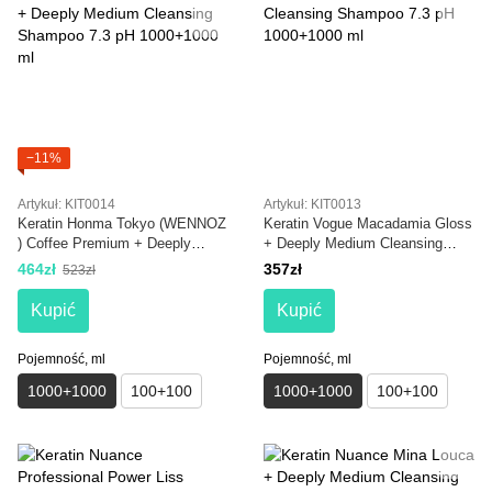
−11%
Artykuł: KIT0014
Artykuł: KIT0013
Keratin Honma Tokyo (WENNOZ
Keratin Vogue Macadamia Gloss
) Coffee Premium + Deeply
+ Deeply Medium Cleansing
Medium Cleansing Shampoo 7.3
Shampoo 7.3 pH 1000+1000 ml
464zł
357zł
523zł
pH 1000+1000 ml
Kupić
Kupić
Pojemność, ml
Pojemność, ml
1000+1000
100+100
1000+1000
100+100