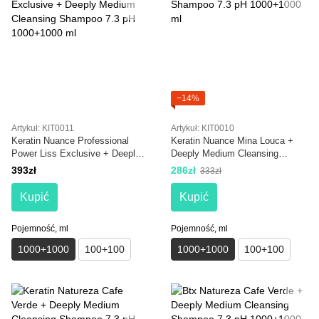
−14%
Artykuł: KIT0011
Artykuł: KIT0010
Keratin Nuance Professional
Keratin Nuance Mina Louca +
Power Liss Exclusive + Deeply
Deeply Medium Cleansing
Medium Cleansing Shampoo 7.3
Shampoo 7.3 pH 1000+1000 ml
393zł
286zł
333zł
pH 1000+1000 ml
Kupić
Kupić
Pojemność, ml
Pojemność, ml
1000+1000
100+100
1000+1000
100+100