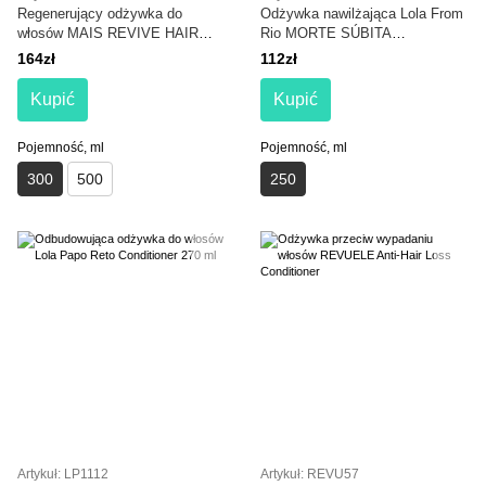
Regenerujący odżywka do
Odżywka nawilżająca Lola From
włosów MAIS REVIVE HAIR
Rio MORTE SÚBITA
TREATMENT CONDITIONER
HIDRATANTE 250 g
164zł
112zł
300 ml
Kupić
Kupić
Pojemność, ml
Pojemność, ml
300
500
250
Artykuł: LP1112
Artykuł: REVU57