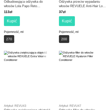
Odbudowująca odżywka do
Odżywka przeciw wypadaniu
włosów Lola Papo Reto
włosów REVUELE Anti-Hair Loss
Conditioner 270 ml
Conditioner
113zł
37zł
Kupić
Kupić
Pojemność, ml
Pojemność, ml
270
200
Artykuł: REVU43
Artykuł: REVU47