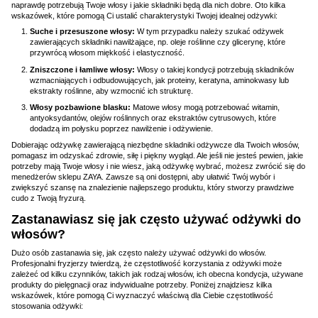
naprawdę potrzebują Twoje włosy i jakie składniki będą dla nich dobre. Oto kilka
wskazówek, które pomogą Ci ustalić charakterystyki Twojej idealnej odżywki:
Suche i przesuszone włosy:
W tym przypadku należy szukać odżywek
zawierających składniki nawilżające, np. oleje roślinne czy glicerynę, które
przywrócą włosom miękkość i elastyczność.
Zniszczone i łamliwe włosy:
Włosy o takiej kondycji potrzebują składników
wzmacniających i odbudowujących, jak proteiny, keratyna, aminokwasy lub
ekstrakty roślinne, aby wzmocnić ich strukturę.
Włosy pozbawione blasku:
Matowe włosy mogą potrzebować witamin,
antyoksydantów, olejów roślinnych oraz ekstraktów cytrusowych, które
dodadzą im połysku poprzez nawilżenie i odżywienie.
Dobierając odżywkę zawierającą niezbędne składniki odżywcze dla Twoich włosów,
pomagasz im odzyskać zdrowie, siłę i piękny wygląd. Ale jeśli nie jesteś pewien, jakie
potrzeby mają Twoje włosy i nie wiesz, jaką odżywkę wybrać, możesz zwrócić się do
menedżerów sklepu ZAYA. Zawsze są oni dostępni, aby ułatwić Twój wybór i
zwiększyć szansę na znalezienie najlepszego produktu, który stworzy prawdziwe
cudo z Twoją fryzurą.
Zastanawiasz się jak często używać odżywki do
włosów?
Dużo osób zastanawia się, jak często należy używać odżywki do włosów.
Profesjonalni fryzjerzy twierdzą, że częstotliwość korzystania z odżywki może
zależeć od kilku czynników, takich jak rodzaj włosów, ich obecna kondycja, używane
produkty do pielęgnacji oraz indywidualne potrzeby. Poniżej znajdziesz kilka
wskazówek, które pomogą Ci wyznaczyć właściwą dla Ciebie częstotliwość
stosowania odżywki: