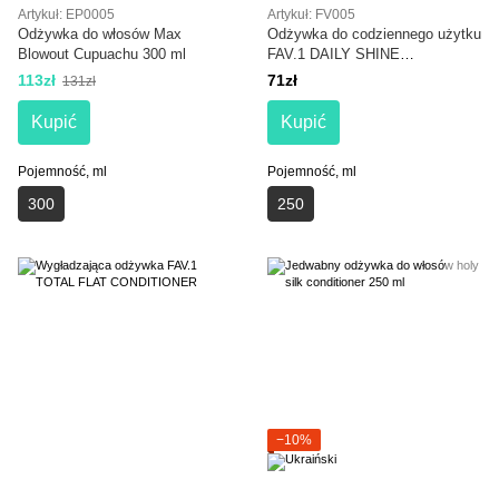
Artykuł: EP0005
Artykuł: FV005
Odżywka do włosów Max
Odżywka do codziennego użytku
Blowout Cupuachu 300 ml
FAV.1 DAILY SHINE
CONDITIONER
113zł
71zł
131zł
Kupić
Kupić
Pojemność, ml
Pojemność, ml
300
250
−10%