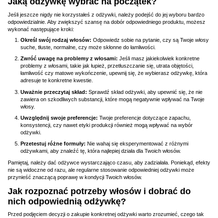
Jaką odżywkę wybrać na początek?
Jeśli jeszcze nigdy nie korzystałeś z odżywki, należy podejść do jej wyboru bardzo
odpowiedzialnie. Aby zwiększyć szansę na dobór odpowiedniego produktu, możesz
wykonać następujące kroki:
Określ swój rodzaj włosów:
Odpowiedz sobie na pytanie, czy są Twoje włosy
suche, tłuste, normalne, czy może skłonne do łamliwości.
Zwróć uwagę na problemy z włosami:
Jeśli masz jakiekolwiek konkretne
problemy z włosami, takie jak łupież, przetłuszczanie się, utrata objętości,
łamliwość czy matowe wykończenie, upewnij się, że wybierasz odżywkę, która
adresuje te konkretne kwestie.
Uważnie przeczytaj skład:
Sprawdź skład odżywki, aby upewnić się, że nie
zawiera on szkodliwych substancji, które mogą negatywnie wpływać na Twoje
włosy.
Uwzględnij swoje preferencje:
Twoje preferencje dotyczące zapachu,
konsystencji, czy nawet etyki produkcji również mogą wpływać na wybór
odżywki.
Przetestuj różne formuły:
Nie wahaj się eksperymentować z różnymi
odżywkami, aby znaleźć tę, która najlepiej działa dla Twoich włosów.
Pamiętaj, należy dać odżywce wystarczająco czasu, aby zadziałała. Poniekąd, efekty
nie są widoczne od razu, ale regularne stosowanie odpowiedniej odżywki może
przynieść znaczącą poprawę w kondycji Twoich włosów.
Jak rozpoznać potrzeby włosów i dobrać do
nich odpowiednią odżywkę?
Przed podjęciem decyzji o zakupie konkretnej odżywki warto zrozumieć, czego tak