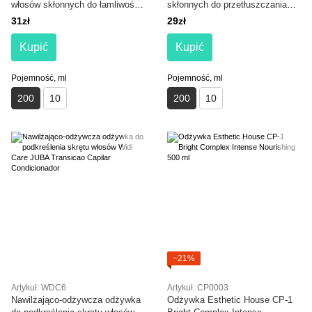
włosów skłonnych do łamliwości
skłonnych do przetłuszczania
i wypadania Triology Trichomax
się Triology Sebobalance
31zł
29zł
Strengthening Balm
Balancing Balm
Kupić
Kupić
Pojemność, ml
Pojemność, ml
200
10
200
10
−21%
Artykuł: WDC6
Artykuł: CP0003
Nawilżająco-odżywcza odżywka
Odżywka Esthetic House CP-1