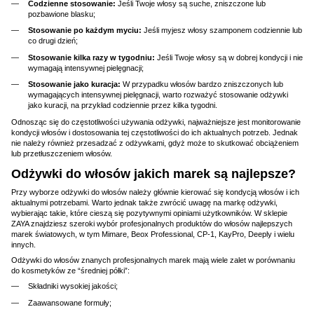
Codzienne stosowanie:
Jeśli Twoje włosy są suche, zniszczone lub
pozbawione blasku;
Stosowanie po każdym myciu:
Jeśli myjesz włosy szamponem codziennie lub
co drugi dzień;
Stosowanie kilka razy w tygodniu:
Jeśli Twoje włosy są w dobrej kondycji i nie
wymagają intensywnej pielęgnacji;
Stosowanie jako kuracja:
W przypadku włosów bardzo zniszczonych lub
wymagających intensywnej pielęgnacji, warto rozważyć stosowanie odżywki
jako kuracji, na przykład codziennie przez kilka tygodni.
Odnosząc się do częstotliwości używania odżywki, najważniejsze jest monitorowanie
kondycji włosów i dostosowania tej częstotliwości do ich aktualnych potrzeb. Jednak
nie należy również przesadzać z odżywkami, gdyż może to skutkować obciążeniem
lub przetłuszczeniem włosów.
Odżywki do włosów jakich marek są najlepsze?
Przy wyborze odżywki do włosów należy głównie kierować się kondycją włosów i ich
aktualnymi potrzebami. Warto jednak także zwrócić uwagę na markę odżywki,
wybierając takie, które cieszą się pozytywnymi opiniami użytkowników. W sklepie
ZAYA znajdziesz szeroki wybór profesjonalnych produktów do włosów najlepszych
marek światowych, w tym Mimare, Beox Professional, CP-1, KayPro, Deeply i wielu
innych.
Odżywki do włosów znanych profesjonalnych marek mają wiele zalet w porównaniu
do kosmetyków ze “średniej półki”:
Składniki wysokiej jakości;
Zaawansowane formuły;