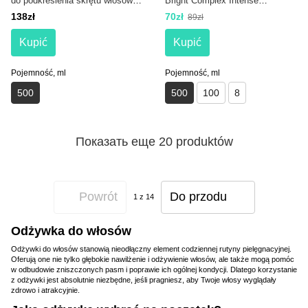
do podkreślenia skrętu włosów
Bright Complex Intense
Widi Care JUBA Transicao
Nourishing 500 ml
138zł
70zł
89zł
Capilar Condicionador
Kupić
Kupić
Pojemność, ml
Pojemność, ml
500
500
100
8
Показать еще 20 produktów
Powrót
Do przodu
1
z 14
Odżywka do włosów
Odżywki do włosów stanowią nieodłączny element codziennej rutyny pielęgnacyjnej.
Oferują one nie tylko głębokie nawilżenie i odżywienie włosów, ale także mogą pomóc
w odbudowie zniszczonych pasm i poprawie ich ogólnej kondycji. Dlatego korzystanie
z odżywki jest absolutnie niezbędne, jeśli pragniesz, aby Twoje włosy wyglądały
zdrowo i atrakcyjnie.