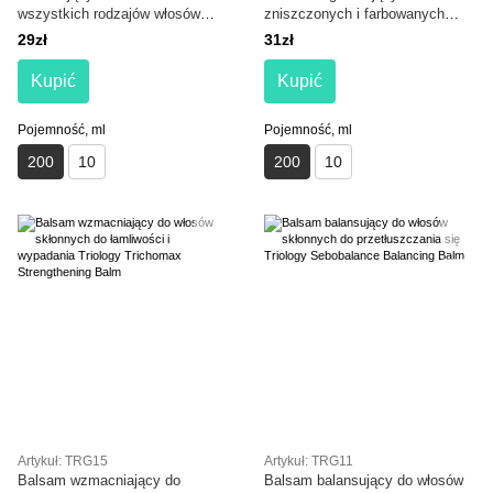
wszystkich rodzajów włosów
zniszczonych i farbowanych
Triology Aquamatrix Hydration
Triology Fiberplex Repair Balm
29zł
31zł
Hair Balm
Kupić
Kupić
Pojemność, ml
Pojemność, ml
200
10
200
10
Artykuł: TRG15
Artykuł: TRG11
Balsam wzmacniający do
Balsam balansujący do włosów