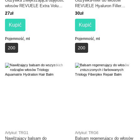
Odżywka zwiększająca objętość
Odżywka-filler do włosów
włosów REVUELE Extra Volume
REVUELE Hyaluron Filler
Conditioner
Conditioner
27zł
30zł
Kupić
Kupić
Pojemność, ml
Pojemność, ml
200
200
Artykuł: TRG1
Artykuł: TRG6
Nawilżający balsam do
Balsam regenerujący do włosów