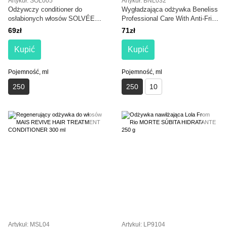
Artykuł: SOL005
Artykuł: BNL032
Odżywczy conditioner do
Wygładzająca odżywka Beneliss
osłabionych włosów SOLVÉE
Professional Care With Anti-Frizz
Nutrisse Conditioner 250 ml
Effect Smooth & Shine
69zł
71zł
Conditioner 250 ml
Kupić
Kupić
Pojemność, ml
Pojemność, ml
250
250
10
Artykuł: MSL04
Artykuł: LP9104