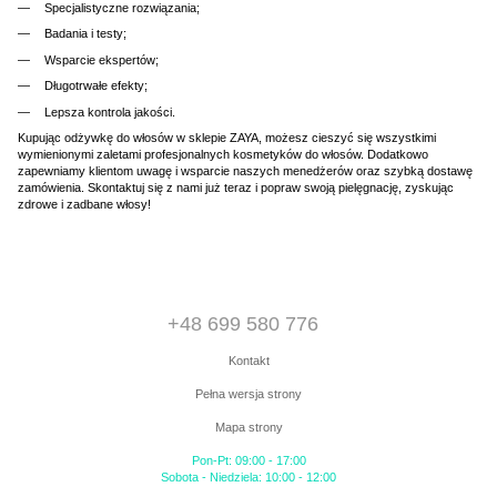
Specjalistyczne rozwiązania;
Badania i testy;
Wsparcie ekspertów;
Długotrwałe efekty;
Lepsza kontrola jakości.
Kupując odżywkę do włosów w sklepie ZAYA, możesz cieszyć się wszystkimi
wymienionymi zaletami profesjonalnych kosmetyków do włosów. Dodatkowo
zapewniamy klientom uwagę i wsparcie naszych menedżerów oraz szybką dostawę
zamówienia. Skontaktuj się z nami już teraz i popraw swoją pielęgnację, zyskując
zdrowe i zadbane włosy!
+48 699 580 776
Kontakt
Pełna wersja strony
Mapa strony
Pon-Pt: 09:00 - 17:00
Sobota - Niedziela: 10:00 - 12:00