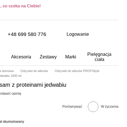
 co czeka na Ciebie!
+48 699 580 776
Logowanie
Pielęgnacja
Akcesoria
Zestawy
Marki
ciała
ja domowa
Odżywki do włosów
Odżywki do włosów PROFIStyle
edwabiu 1000 ml
sam z proteinami jedwabiu
ostawić opinię
Porównywać
W życzenia
bat skumulowany