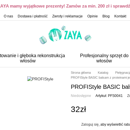
 ZAYA mamy wyjątkowe prezenty! Zamów za min. 200 zł i sprawdź,
O nas
Dostawa i płatność
Zwroty i reklamacje
Opinie
Blog
Kontakt
towanie i głęboka rekonstrukcja
Profesjonalny sprzęt do
włosów
włosów
Strona główna
Katalog
Pielęgnac
PROFIStyle BASIC balsam z proteinami j
PROFIStyle BASIC bal
Niedostępne
Artykuł: PFS0041
Z
32zł
Zaloguj się
, aby wyświetlić ra
%