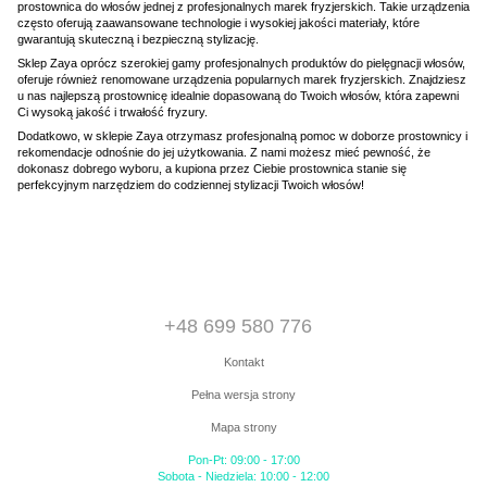
prostownica do włosów jednej z profesjonalnych marek fryzjerskich. Takie urządzenia
często oferują zaawansowane technologie i wysokiej jakości materiały, które
gwarantują skuteczną i bezpieczną stylizację.
Sklep Zaya oprócz szerokiej gamy profesjonalnych produktów do pielęgnacji włosów,
oferuje również renomowane urządzenia popularnych marek fryzjerskich. Znajdziesz
u nas najlepszą prostownicę idealnie dopasowaną do Twoich włosów, która zapewni
Ci wysoką jakość i trwałość fryzury.
Dodatkowo, w sklepie Zaya otrzymasz profesjonalną pomoc w doborze prostownicy i
rekomendacje odnośnie do jej użytkowania. Z nami możesz mieć pewność, że
dokonasz dobrego wyboru, a kupiona przez Ciebie prostownica stanie się
perfekcyjnym narzędziem do codziennej stylizacji Twoich włosów!
+48 699 580 776
Kontakt
Pełna wersja strony
Mapa strony
Pon-Pt: 09:00 - 17:00
Sobota - Niedziela: 10:00 - 12:00