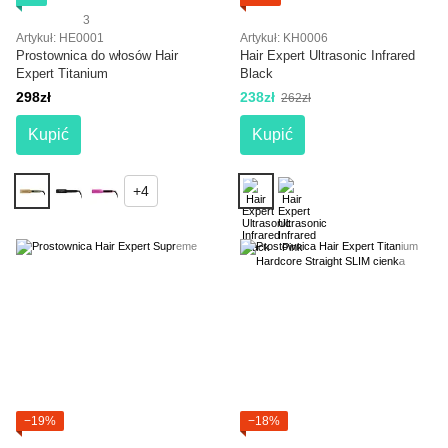
3
Artykuł: HE0001
Artykuł: KH0006
Prostownica do włosów Hair
Hair Expert Ultrasonic Infrared
Expert Titanium
Black
298zł
238zł
262zł
Kupić
Kupić
+4
−19%
−18%