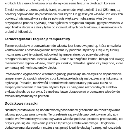
krótkich lub cienkich włosów oraz do wykończenia fryzur w okolicach korzeni.
Z kolei modele z szerszymi płytkami, o szerokości większej niż 1 cal (25 mm), są
bardziej odpowiednie do prostowania dłuższych lub gęstszych włosów. Ich większa
powierzchnia umożliwia szybsze pokrycie większych obszarów włosów, co
przyspiesza proces stylizacji, szczególnie w przypadku długich i gęstych włosów. A
więc finalna decyzja zależy tylko od indywidualnych cech włosów, a mianowicie ich
grubości i długości.
Termoregulator i regulacja temperatury
Termoregulacja w prostownicach do włosów jest kluczową cechą, która umożliwia
kontrolowanie i dostosowywanie temperatury podczas stylizacji. Dzięki tej funkcji
można precyzyjnie ustawić odpowiednią temperaturę, co pozwala uniknąć
przegrzania lub przesuszenia włosów. Jest to szczególnie istotne, biorąc pod uwagę
różnorodność typów włosów, takich jak cienkie, delikatne, grube czy kręcone, które
wymagają różnych poziomów ciepła.
Prostownice wyposażone w termoregulację pozwalają na elastyczne dopasowanie
temperatury do swoich włosów, co z kolei przekłada się na bezpieczną i skuteczną
stylizację. Ponadto, możliwość kontrolowania temperatury pozwala także na
eksperymentowanie z różnymi stylami fryzur i osiąganie różnorodnych efektów
stylizacyjnych, co sprawia, że możesz łatwo dostosować prostowanie włosów do
swoich indywidualnych potrzeb.
Dodatkowe nasadki
Niektóre prostownice są dodatkowo wyposażone w grzebienie do rozczesywania
włosów podczas prostowania. Te grzebienie są zwykle zaprojektowane tak, aby
pomóc w równomiernym rozczesywaniu włosów podczas procesu prostowania, co
przyczynia się do uzyskania jeszcze lepszego efektu końcowego. Dzięki temu
dodatkowemu akcesorium możesz osiągnąć idealnie gładką fryzurę, jednocześnie