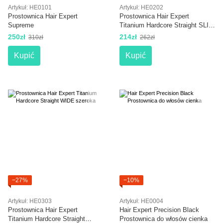
Artykuł: HE0101
Artykuł: HE0202
Prostownica Hair Expert
Prostownica Hair Expert
Supreme
Titanium Hardcore Straight SLIM
cienka
250zł
214zł
310zł
262zł
Kupić
Kupić
−27%
−10%
Artykuł: HE0303
Artykuł: HE0004
Prostownica Hair Expert
Hair Expert Precision Black
Titanium Hardcore Straight
Prostownica do włosów cienka