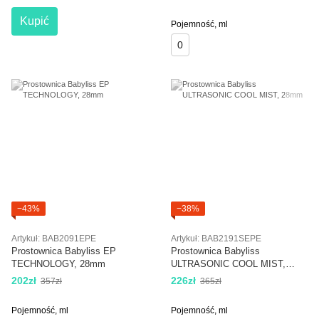
Kupić
Pojemność, ml
0
−43%
−38%
Artykuł: BAB2091EPE
Artykuł: BAB2191SEPE
Prostownica Babyliss EP
Prostownica Babyliss
TECHNOLOGY, 28mm
ULTRASONIC COOL MIST,
28mm
202zł
226zł
357zł
365zł
Pojemność, ml
Pojemność, ml