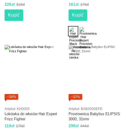
WIDE szeroka
226zł
161zł
310zł
179zł
Kupić
Kupić
−34%
−33%
Artykuł: KH0005
Artykuł: BAB3000EPE
Lokówka do włosów Hair Expert
Prostownica Babyliss ELIPSIS
Frizz Fighter
3000, 31mm
118zł
298zł
179zł
444zł