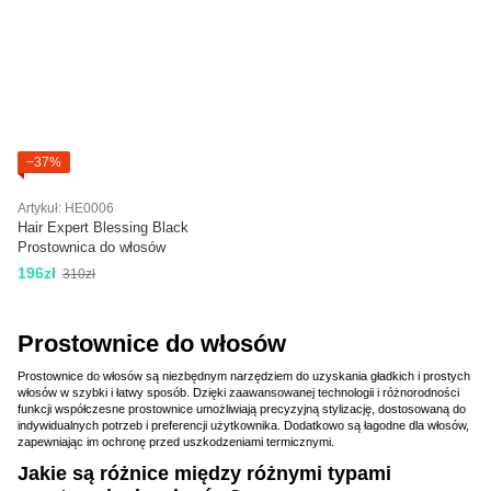
−37%
Artykuł: HE0006
Hair Expert Blessing Black
Prostownica do włosów
196zł
310zł
Prostownice do włosów
Prostownice do włosów są niezbędnym narzędziem do uzyskania gładkich i prostych
włosów w szybki i łatwy sposób. Dzięki zaawansowanej technologii i różnorodności
funkcji współczesne prostownice umożliwiają precyzyjną stylizację, dostosowaną do
indywidualnych potrzeb i preferencji użytkownika. Dodatkowo są łagodne dla włosów,
zapewniając im ochronę przed uszkodzeniami termicznymi.
Jakie są różnice między różnymi typami