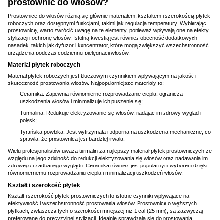
prostownic do włosów?
Prostownice do włosów różnią się głównie materiałem, kształtem i szerokością płytek
roboczych oraz dostępnymi funkcjami, takimi jak regulacja temperatury. Wybierając
prostownicę, warto zwrócić uwagę na te elementy, ponieważ wpływają one na efekty
stylizacji i ochronę włosów. Istotną kwestią jest również obecność dodatkowych
nasadek, takich jak dyfuzor i koncentrator, które mogą zwiększyć wszechstronność
urządzenia podczas codziennej pielęgnacji włosów.
Materiał płytek roboczych
Materiał płytek roboczych jest kluczowym czynnikiem wpływającym na jakość i
skuteczność prostowania włosów. Najpopularniejsze materiały to:
Ceramika: Zapewnia równomierne rozprowadzanie ciepła, ogranicza
uszkodzenia włosów i minimalizuje ich puszenie się;
Turmalina: Redukuje elektryzowanie się włosów, nadając im zdrowy wygląd i
połysk;
Tyrańska powłoka: Jest wytrzymała i odporna na uszkodzenia mechaniczne, co
sprawia, że prostownica jest bardziej trwała.
Wielu profesjonalistów uważa turmalin za najlepszy materiał płytek prostowniczych ze
względu na jego zdolność do redukcji elektryzowania się włosów oraz nadawania im
zdrowego i zadbanego wyglądu. Ceramika również jest popularnym wyborem dzięki
równomiernemu rozprowadzaniu ciepła i minimalizacji uszkodzeń włosów.
Kształt i szerokość płytek
Kształt i szerokość płytek prostowniczych to istotne czynniki wpływające na
efektywność i wszechstronność prostowania włosów. Prostownice o węższych
płytkach, zwłaszcza tych o szerokości mniejszej niż 1 cal (25 mm), są zazwyczaj
preferowane do precyzyjnej stylizacji. Idealnie sprawdzają się do prostowania