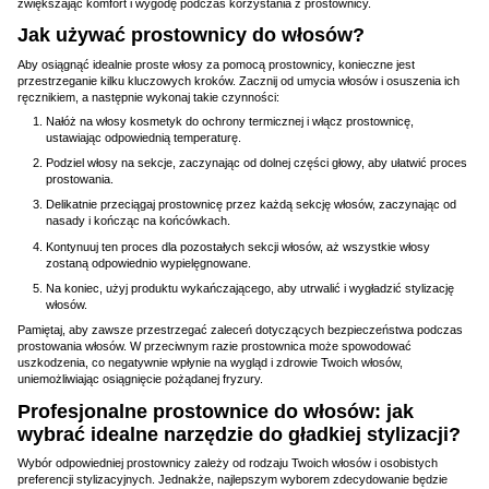
zwiększając komfort i wygodę podczas korzystania z prostownicy.
Jak używać prostownicy do włosów?
Aby osiągnąć idealnie proste włosy za pomocą prostownicy, konieczne jest
przestrzeganie kilku kluczowych kroków. Zacznij od umycia włosów i osuszenia ich
ręcznikiem, a następnie wykonaj takie czynności:
Nałóż na włosy kosmetyk do ochrony termicznej i włącz prostownicę,
ustawiając odpowiednią temperaturę.
Podziel włosy na sekcje, zaczynając od dolnej części głowy, aby ułatwić proces
prostowania.
Delikatnie przeciągaj prostownicę przez każdą sekcję włosów, zaczynając od
nasady i kończąc na końcówkach.
Kontynuuj ten proces dla pozostałych sekcji włosów, aż wszystkie włosy
zostaną odpowiednio wypielęgnowane.
Na koniec, użyj produktu wykańczającego, aby utrwalić i wygładzić stylizację
włosów.
Pamiętaj, aby zawsze przestrzegać zaleceń dotyczących bezpieczeństwa podczas
prostowania włosów. W przeciwnym razie prostownica może spowodować
uszkodzenia, co negatywnie wpłynie na wygląd i zdrowie Twoich włosów,
uniemożliwiając osiągnięcie pożądanej fryzury.
Profesjonalne prostownice do włosów: jak
wybrać idealne narzędzie do gładkiej stylizacji?
Wybór odpowiedniej prostownicy zależy od rodzaju Twoich włosów i osobistych
preferencji stylizacyjnych. Jednakże, najlepszym wyborem zdecydowanie będzie