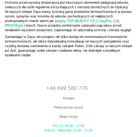
Ochrona przed wysoką temperaturą jest kluczowym elementem pielęgnacji włosów,
zwłaszcza dla osób regularnie korzystających z narzędzi termicznych do stylizacji.
W naszym sklepie Zaya mamy szeroką gamę produktów termoochronnych w postaci
serum, sprayów oraz kremów do włosów, pochodzących od najlepszych
profesjonalnych marek takich jak
deeply
,
TOP BEAUTY
,
CP-1
,
KayPro
,
CHI
,
PROFIStyle
i innych. Nasze produkty perfekcyjnie zabezpieczają włosy przed
działaniem wysokich temperatur, zapewniając im optymalną ochronę i zdrowy wygląd.
Zamawiając w Zaya, otrzymujesz nie tylko dostęp do renomowanych kosmetyków
termoochronnych, ale także indywidualną konsultację od naszych specjalistów oraz
szybką dostawę zamówienia w każdy zakątek Polski. Zrób zakupy w naszym sklepie
już dziś, gwarantując sobie zdrowe i zadbane włosy, nie dotknięte szkodliwym
działaniem ciepła!
+48 699 580 776
Kontakt
Pełna wersja strony
Mapa strony
Pon-Pt: 09:00 - 17:00
Sobota - Niedziela: 10:00 - 12:00