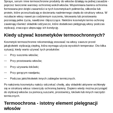
Spraye, serum i inne termoochronne produkty do włosów działają na jednej zasadzie -
poprzez tworzenie warstwy ochronnej wokół włosów. Wspomniana bariera ochronna
formowana jest dzięki zawartości w tych kosmetykach polimerów, silikonów lub
protein, które przeszkadzają w docieraniu nadmiernego ciepła do struktury włosa. W
rezultacie włosy nawet po codziennym suszeniu, lokowaniu lub prostowaniu
pozostają pełne życia, nawilżone i błyszczące. Niektóre kosmetyki termo ochronę
zawierają również składniki odżywcze, które dodatkowo pielęgnują włosy podczas
stylizacji, znacząco ulepszając ich kondycję.
Kiedy używać kosmetyków termoochronnych?
Kosmetyki termoochronne rekomendują stosować na włosy zawsze przed
jakąkolwiek stylizacją cieplną, która wymaga użycia wysokich temperatur. Oto kilka
sytuacji, kiedy warto używać tych produktów:
Przy suszeniu włosów;
Przy prostowaniu włosów;
Przy używaniu lokówki;
Przy gorącym nawijaniu;
Podczas jakichkolwiek innych zabiegów termicznych.
Po nałożeniu kosmetyku należy odczekać chwilę, aby składniki aktywne wchłonęły
się w strukturę włosa i stworzyły ochronną barierę. Dopiero wtedy można przystąpić
do stylizacji włosów za pomocą suszarki, prostownicy, lokówki lub innych narzędzi
termicznych.
Termoochrona - istotny element pielęgnacji
włosów