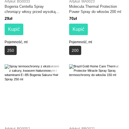
Artykuł: BG0033
Artykuł: MA0023
Bogenia Centella Spray
Molecula Thermal Protection
chroniący włosy przed wysoką
Power Spray do włosów 200 ml
temperaturą
29zł
70zł
Kupić
Kupić
Pojemność, ml
Pojemność, ml
250
200
Artykuł: BG0052
Artykuł: BRG021