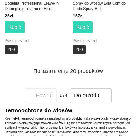
Bogenia Professional Leave-In
Spray do włosów Lola Comigo
Detangling Treatment Elixir
Pode Spray BFF
Niewymagający spłukiwania
25zł
157zł
leczniczy eliksir
Kupić
Kupić
Pojemność, ml
Pojemność, ml
250
250
Показать еще 20 produktów
Powrót
Do przodu
1
z 4
Termoochrona do włosów
Kosmetyki termoochronne są niezbędnymi produktami dla wszystkich, którzy dbają o
zdrowie i piękny wygląd swoich włosów. Częste stosowanie termicznych narzędzi do
stylizacji włosów, takich jak prostownica, lokówka lub suszarka, może powodować
uszkodzenie włosów, ich suchość i łamliwość. Aby temu zapobiec, należy stosować