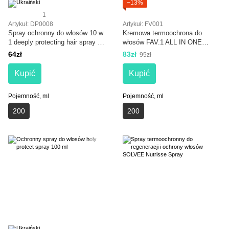
−13%
1
Artykuł: DP0008
Artykuł: FV001
Spray ochronny do włosów 10 w
Kremowa termoochrona do
1 deeply protecting hair spray 10
włosów FAV.1 ALL IN ONE
in 1 200 ml
MULTI THERMO
64zł
83zł
95zł
Kupić
Kupić
Pojemność, ml
Pojemność, ml
200
200