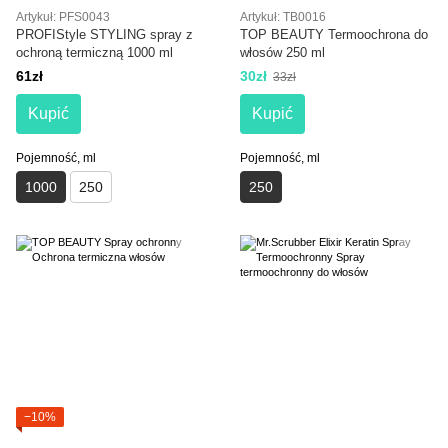
Artykuł: PFS0043
Artykuł: TB0016
PROFIStyle STYLING spray z
TOP BEAUTY Termoochrona do
ochroną termiczną 1000 ml
włosów 250 ml
61zł
30zł
33zł
Kupić
Kupić
Pojemność, ml
Pojemność, ml
1000
250
250
−10%