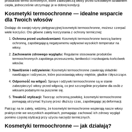
produktów termo ochronnych, które zabezpieczą włosy przed szkodliwym działaniem
ciepła, jednocześnie utrzymując je w dobrej kondycji.
Kosmetyki termoochronne — idealne wsparcie
dla Twoich włosów
Dodając do swojej rutyny pielęgnacyjnej kosmetyki termoochronne, możesz czerpać
wiele korzyści. Oto główne zalety korzystania z ochrony termicznej:
Ochrona przed uszkodzeniami:
Kosmetyki termoochronne tworzą barierę
ochronną, zapobiegającą negatywnemu wpływowi wysokich temperatur na
włosy.
Zachowanie zdrowego wyglądu:
Regularne stosowanie produktów
termoochronnych zapobiega przesuszeniu, łamliwości i rozdwajaniu końcówek
włosów.
Nawilżenie i odżywienie:
Kosmetyki termoochronne zawierają składniki
nawilżające i odżywcze, które pozostawiają włosy miękkie, gładkie i błyszczące.
Odporność na wilgoć:
Spraye i odżywki termoochronne są w stanie
zabezpieczyć włosy przed wilgocią, co jest szczególnie przydatne dla osób z
włosami podatnymi na puszenie się.
Trwałość stylizacji:
Tworząc ochronną powłokę, kosmetyki termoochronne
pomagają utrzymać fryzurę przez dłuższy czas, zapobiegając jej deformacji.
Patrząc na te zalety, widzimy, że kosmetyki termoochronne wspierają nasze włosy
praktycznie we wszystkich aspektach, pomagając zachować ich zdrowy wygląd
pomimo częstej stylizacji przy użyciu narzędzi termicznych.
Kosmetyki termoochronne — jak działają?