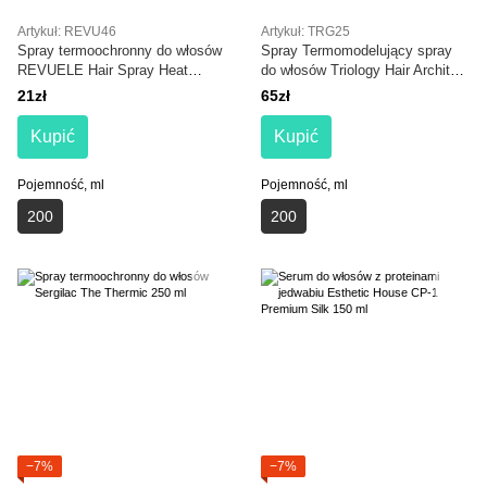
Artykuł: REVU46
Artykuł: TRG25
Spray termoochronny do włosów
Spray Termomodelujący spray
REVUELE Hair Spray Heat
do włosów Triology Hair Architect
Protect Restoring
Thermo Styling Spray
21zł
65zł
Kupić
Kupić
Pojemność, ml
Pojemność, ml
200
200
−7%
−7%