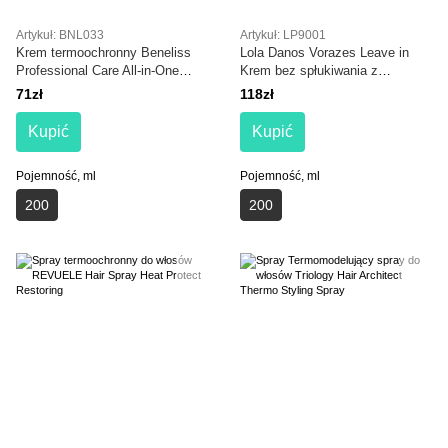
Artykuł: BNL033
Artykuł: LP9001
Krem termoochronny Beneliss
Lola Danos Vorazes Leave in
Professional Care All-in-One
Krem bez spłukiwania z
Thermo Protection Cream
termoochroną 200 ml
71zł
118zł
Kupić
Kupić
Pojemność, ml
Pojemność, ml
200
200