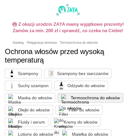
🎂 Z okazji urodzin ZAYA mamy wyjątkowe prezenty!
Zamów za min. 200 zł i sprawdź, co czeka na Ciebie!
Katalog
Pielęgnacja domowa
Termoochrona do włosów
Ochrona włosów przed wysoką
temperaturą
Szampony
Szampony bez siarczanów
Suchy szampon
Odżywki do włosów
Maska do włosów
Termoochrona do włosów
Olejki do włosów
Filler do włosów
Fluidy i serum
Kremy do włosów
Lotiony do włosów
Mgiełka do włosów