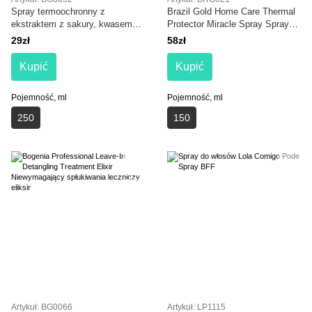
Spray termoochronny z
Brazil Gold Home Care Thermal
ekstraktem z sakury, kwasem
Protector Miracle Spray Spray
hialuronowym i witaminami E i
termoochronny do włosów 150
29zł
58zł
B5 Bogenia Sakura Hair Spray
ml
250 ml
Kupić
Kupić
Pojemność, ml
Pojemność, ml
250
150
Artykuł: BG0066
Artykuł: LP1115