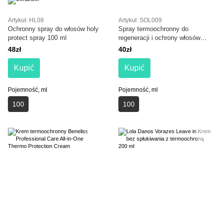
Artykuł: HL08
Artykuł: SOL009
Ochronny spray do włosów holy
Spray termoochronny do
protect spray 100 ml
regeneracji i ochrony włosów
SOLVEE Nutrisse Spray
48zł
40zł
Kupić
Kupić
Pojemność, ml
Pojemność, ml
100
100