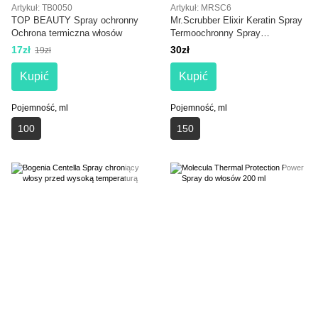
Artykuł: TB0050
Artykuł: MRSC6
TOP BEAUTY Spray ochronny
Mr.Scrubber Elixir Keratin Spray
Ochrona termiczna włosów
Termoochronny Spray
termoochronny do włosów
17zł
30zł
19zł
Kupić
Kupić
Pojemność, ml
Pojemność, ml
100
150