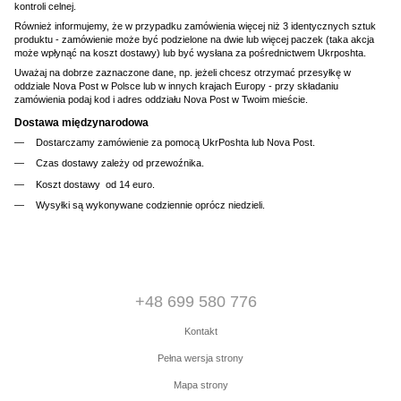
kontroli celnej.
Również informujemy, że w przypadku zamówienia więcej niż 3 identycznych sztuk
produktu - zamówienie może być podzielone na dwie lub więcej paczek (taka akcja
może wpłynąć na koszt dostawy) lub być wysłana za pośrednictwem Ukrposhta.
Uważaj na dobrze zaznaczone dane, np. jeżeli chcesz otrzymać przesyłkę w
oddziale Nova Post w Polsce lub w innych krajach Europy - przy składaniu
zamówienia podaj kod i adres oddziału Nova Post w Twoim mieście.
Dostawa międzynarodowa
Dostarczamy zamówienie za pomocą UkrPoshta lub Nova Post.
Czas dostawy zależy od przewoźnika.
Koszt dostawy od 14 euro.
Wysyłki są wykonywane codziennie oprócz niedzieli.
+48 699 580 776
Kontakt
Pełna wersja strony
Mapa strony