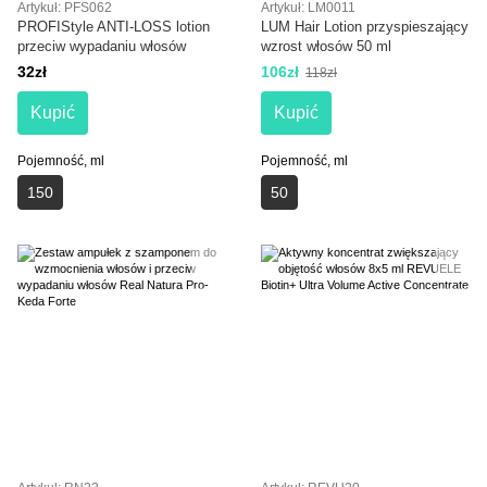
Artykuł: PFS062
Artykuł: LM0011
PROFIStyle ANTI-LOSS lotion
LUM Hair Lotion przyspieszający
przeciw wypadaniu włosów
wzrost włosów 50 ml
32zł
106zł
118zł
Kupić
Kupić
Pojemność, ml
Pojemność, ml
150
50