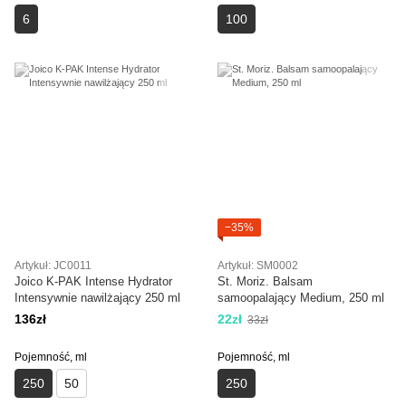
6
100
−35%
Artykuł: JC0011
Artykuł: SM0002
Joico K-PAK Intense Hydrator
St. Moriz. Balsam
Intensywnie nawilżający 250 ml
samoopalający Medium, 250 ml
136zł
22zł
33zł
Pojemność, ml
Pojemność, ml
250
50
250