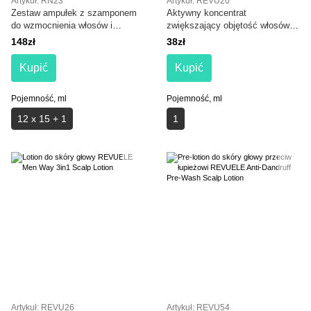
Artykuł: RN23
Artykuł: REVU20
Zestaw ampułek z szamponem
Aktywny koncentrat
do wzmocnienia włosów i
zwiększający objętość włosów
przeciw wypadaniu włosów Real
8x5 ml REVUELE Biotin+ Ultra
148zł
38zł
Natura Pro-Keda Forte
Volume Active Concentrate
Kupić
Kupić
Pojemność, ml
Pojemność, ml
12 х 15 + 1
1
Artykuł: REVU26
Artykuł: REVU54