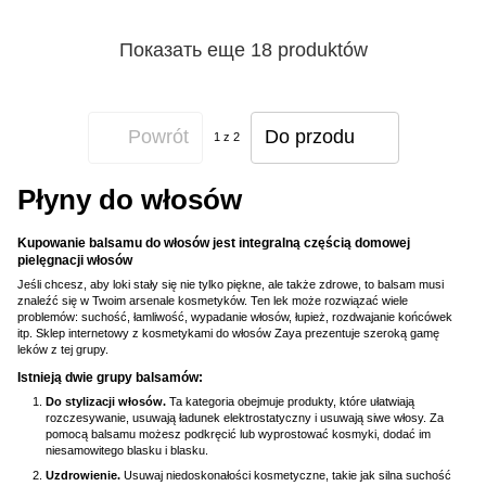
Показать еще 18 produktów
Powrót
Do przodu
1
z 2
Płyny do włosów
Kupowanie balsamu do włosów jest integralną częścią domowej
pielęgnacji włosów
Jeśli chcesz, aby loki stały się nie tylko piękne, ale także zdrowe, to balsam musi
znaleźć się w Twoim arsenale kosmetyków. Ten lek może rozwiązać wiele
problemów: suchość, łamliwość, wypadanie włosów, łupież, rozdwajanie końcówek
itp. Sklep internetowy z kosmetykami do włosów Zaya prezentuje szeroką gamę
leków z tej grupy.
Istnieją dwie grupy balsamów:
Do stylizacji włosów.
Ta kategoria obejmuje produkty, które ułatwiają
rozczesywanie, usuwają ładunek elektrostatyczny i usuwają siwe włosy. Za
pomocą balsamu możesz podkręcić lub wyprostować kosmyki, dodać im
niesamowitego blasku i blasku.
Uzdrowienie.
Usuwaj niedoskonałości kosmetyczne, takie jak silna suchość