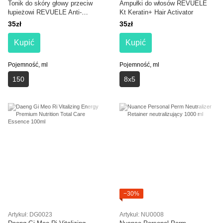
Tonik do skóry głowy przeciw
Ampułki do włosów REVUELE
łupieżowi REVUELE Anti-
Kt Keratin+ Hair Activator
Dandruff Scalp Tonic
35zł
35zł
Kupić
Kupić
Pojemność, ml
Pojemność, ml
150
8х5
−30%
Artykuł: DG0023
Artykuł: NU0008