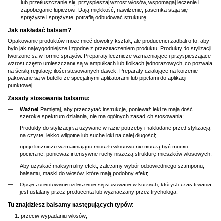
lub przetłuszczanie się, przyspieszaj wzrost włosów, wspomagaj leczenie i
zapobieganie łupieżowi. Dają miękkość, nawilżenie, pasemka stają się
sprężyste i sprężyste, potrafią odbudować strukturę.
Jak nakładać balsam?
Opakowanie produktów może mieć dowolny kształt, ale producenci zadbali o to, aby
było jak najwygodniejsze i zgodne z przeznaczeniem produktu. Produkty do stylizacji
tworzone są w formie sprayów. Preparaty lecznicze wzmacniające i przyspieszające
wzrost często umieszczane są w ampułkach lub fiolkach jednorazowych, co pozwala
na ścisłą regulację ilości stosowanych dawek. Preparaty działające na korzenie
pakowane są w butelki ze specjalnymi aplikatorami lub pipetami do aplikacji
punktowej.
Zasady stosowania balsamu:
Ważne!
Pamiętaj, aby przeczytać instrukcje, ponieważ leki te mają dość
szerokie spektrum działania, nie ma ogólnych zasad ich stosowania;
Produkty do stylizacji są używane w razie potrzeby i nakładane przed stylizacją
na czyste, lekko wilgotne lub suche loki na całej długości;
opcje lecznicze wzmacniające mieszki włosowe nie muszą być mocno
pocierane, ponieważ intensywne ruchy niszczą strukturę mieszków włosowych;
Aby uzyskać maksymalny efekt, zalecamy wybór odpowiedniego szamponu,
balsamu, maski do włosów, które mają podobny efekt;
Opcje zorientowane na leczenie są stosowane w kursach, których czas trwania
jest ustalany przez producenta lub wyznaczany przez trychologa.
Tu znajdziesz balsamy następujących typów:
przeciw wypadaniu włosów;