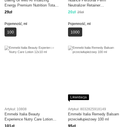
Daeng Gi Meo Ri Vitalizing
Nuance Personal Perm
Energy Premium Nutrition Total
Neutralizer Retainer
Care Essence 100ml
neutralizujący 1000 ml
29zł
20zł
29zł
Pojemność, ml
Pojemność, ml
100
1000
Likwidacja
Artykuł: 10808
Artykuł: 8032825918149
Emmebi Italia Beauty
Emmebi Italia Remedy Balsam
Experience Nutry Care Lotion
przeciwłupieżowy 100 ml
12x10 ml
101zł
95zł