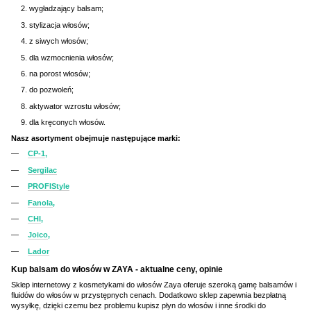
wygładzający balsam;
stylizacja włosów;
z siwych włosów;
dla wzmocnienia włosów;
na porost włosów;
do pozwoleń;
aktywator wzrostu włosów;
dla kręconych włosów.
Nasz asortyment obejmuje następujące marki:
CP-1
,
Sergilac
PROFIStyle
Fanola
,
CHI
,
Joico
,
Lador
Kup balsam do włosów w ZAYA - aktualne ceny, opinie
Sklep internetowy z kosmetykami do włosów Zaya oferuje szeroką gamę balsamów i
fluidów do włosów w przystępnych cenach. Dodatkowo sklep zapewnia bezpłatną
wysyłkę, dzięki czemu bez problemu kupisz płyn do włosów i inne środki do