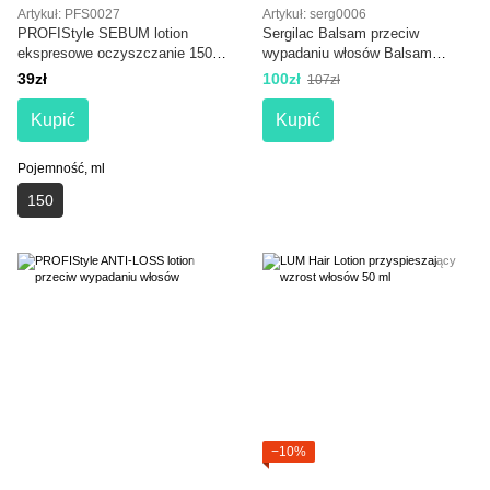
Artykuł: PFS0027
Artykuł: serg0006
PROFIStyle SEBUM lotion
Sergilac Balsam przeciw
ekspresowe oczyszczanie 150
wypadaniu włosów Balsam
ml
przeciw wypadaniu włosów
39zł
100zł
107zł
Kupić
Kupić
Pojemność, ml
150
−10%