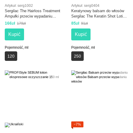
Artykuł: serg1002
Artykuł: serg0404
Sergilac The Hairloss Treatment
Keratynowy balsam do włosów
Ampułki przeciw wypadaniu
Sergilac The Keratin Shot Lotion
włosów 12x10 ml
250 ml
166zł
85zł
179zł
91zł
Kupić
Kupić
Pojemność, ml
Pojemność, ml
120
250
−7%