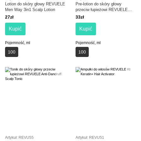
Lotion do skóry głowy REVUELE
Pre-lotion do skóry głowy
Men Way 3in1 Scalp Lotion
przeciw łupieżowi REVUELE
Anti-Dandruff Pre-Wash Scalp
27zł
33zł
Lotion
Kupić
Kupić
Pojemność, ml
Pojemność, ml
100
100
Artykuł: REVU55
Artykuł: REVU51