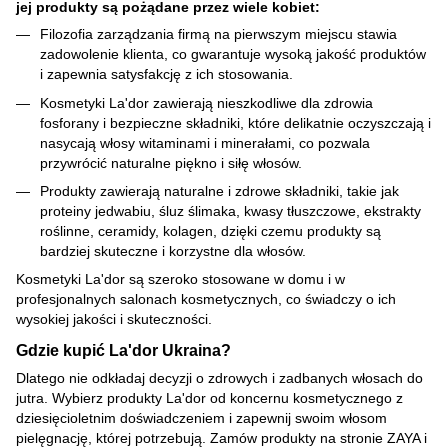
jej produkty są pożądane przez wiele kobiet:
Filozofia zarządzania firmą na pierwszym miejscu stawia
zadowolenie klienta, co gwarantuje wysoką jakość produktów
i zapewnia satysfakcję z ich stosowania.
Kosmetyki La'dor zawierają nieszkodliwe dla zdrowia
fosforany i bezpieczne składniki, które delikatnie oczyszczają i
nasycają włosy witaminami i minerałami, co pozwala
przywrócić naturalne piękno i siłę włosów.
Produkty zawierają naturalne i zdrowe składniki, takie jak
proteiny jedwabiu, śluz ślimaka, kwasy tłuszczowe, ekstrakty
roślinne, ceramidy, kolagen, dzięki czemu produkty są
bardziej skuteczne i korzystne dla włosów.
Kosmetyki La'dor są szeroko stosowane w domu i w
profesjonalnych salonach kosmetycznych, co świadczy o ich
wysokiej jakości i skuteczności.
Gdzie kupić La'dor Ukraina?
Dlatego nie odkładaj decyzji o zdrowych i zadbanych włosach do
jutra. Wybierz produkty La'dor od koncernu kosmetycznego z
dziesięcioletnim doświadczeniem i zapewnij swoim włosom
pielęgnację, której potrzebują. Zamów produkty na stronie ZAYA i