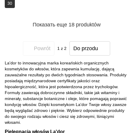
30
Показать еще 18 produktów
Powrót
Do przodu
1
z 2
La'dor to innowacyjna marka koreańskich organicznych
kosmetyków do włosów, która zapewnia kumulację, dającą
zauważalne rezultaty po dwóch tygodniach stosowania. Produkty
posiadają międzynarodowe certyfikaty jakości oraz
hipoalergiczność, która jest potwierdzona przez trychologów.
Formuły zawierają dobroczynne składniki, takie jak witaminy i
minerały, substancje botaniczne i oleje, które pomagają poprawić
kondycję włosów. Dzięki kosmetykom La'dor Twoje włosy zawsze
będą wyglądać zdrowo i pięknie. Wybierz odpowiednie produkty
do swojego rodzaju włosów i ciesz się zdrowymi, lśniącymi
włosami.
Pielęgnacja włosów La'dor