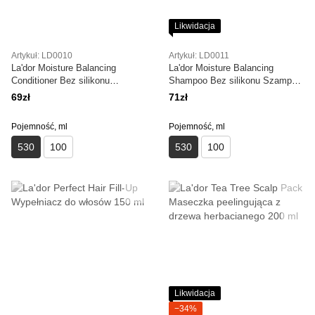
Likwidacja
Artykuł: LD0010
Artykuł: LD0011
La'dor Moisture Balancing
La'dor Moisture Balancing
Conditioner Bez silikonu
Shampoo Bez silikonu Szampon
Nawilżająca odżywka 530 ml
nawilżający 530 ml
69zł
71zł
Pojemność, ml
Pojemność, ml
530
100
530
100
Likwidacja
−34%