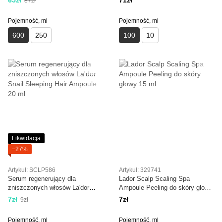
65zł
71zł
87zł
Pojemność, ml
Pojemność, ml
600
250
100
10
Likwidacja
−27%
Artykuł: SCLP586
Artykuł: 329741
Serum regenerujący dla
Lador Scalp Scaling Spa
zniszczonych włosów La'dor
Ampoule Peeling do skóry głowy
Snail Sleeping Hair Ampoule 20
15 ml
7zł
7zł
9zł
ml
Pojemność, ml
Pojemność, ml