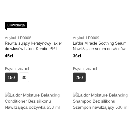
Likwidacja
Artykuł: LD0008
Artykuł: LD0009
Rewitalizujący keratynowy lakier
La'dor Miracle Soothing Serum
do włosów La'dor Keratin PPT
Nawilżające serum do włosów z
Before Spray 150ml
ochroną termiczną 250 ml
45zł
36zł
Pojemność, ml
Pojemność, ml
150
30
250