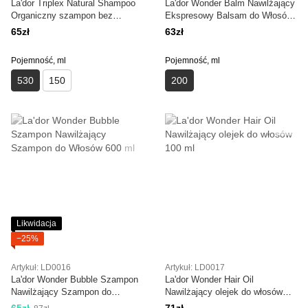
La'dor Triplex Natural Shampoo
La'dor Wonder Balm Nawilżający
Organiczny szampon bez
Ekspresowy Balsam do Włosów
siarczanów z olejkami
200 ml
65zł
63zł
eterycznymi 530ml
Pojemność, ml
Pojemność, ml
530
150
200
Likwidacja
−25%
Artykuł: LD0016
Artykuł: LD0017
La'dor Wonder Bubble Szampon
La'dor Wonder Hair Oil
Nawilżający Szampon do
Nawilżający olejek do włosów
Włosów 600 ml
100 ml