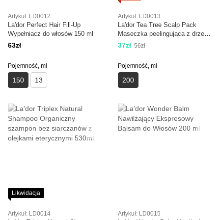
Artykuł: LD0012
Artykuł: LD0013
La'dor Perfect Hair Fill-Up
La'dor Tea Tree Scalp Pack
Wypełniacz do włosów 150 ml
Maseczka peelingująca z drzewa
herbacianego 200 ml
63zł
37zł
56zł
Pojemność, ml
Pojemność, ml
150
13
200
Likwidacja
Artykuł: LD0014
Artykuł: LD0015