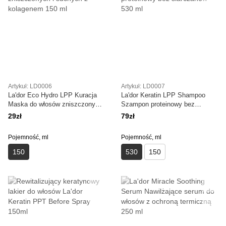
Artykuł: LD0006
Artykuł: LD0007
La'dor Eco Hydro LPP Kuracja
La'dor Keratin LPP Shampoo
Maska do włosów zniszczonych
Szampon proteinowy bez
i suchych z kolagenem 150 ml
siarczanów 530 ml
29zł
79zł
Pojemność, ml
Pojemność, ml
150
530
150