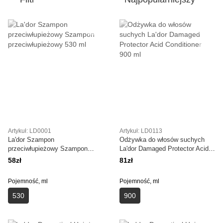
Artykuł: LD0001
Artykuł: LD0113
La'dor Szampon
Odżywka do włosów suchych
przeciwłupieżowy Szampon
La'dor Damaged Protector Acid
przeciwłupieżowy 530 ml
Conditioner 900 ml
58zł
81zł
Pojemność, ml
Pojemność, ml
530
900