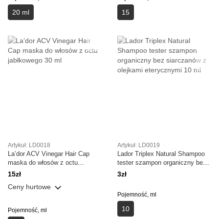
20 ml
15
Artykuł: LD0018
Artykuł: LD0019
La’dor ACV Vinegar Hair Cap
Lador Triplex Natural Shampoo
maska do włosów z octu
tester szampon organiczny bez
jabłkowego 30 ml
siarczanów z olejkami
15zł
3zł
eterycznymi 10 ml
Ceny hurtowe
Pojemność, ml
10
Pojemność, ml