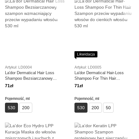
Likwidacja
Artykuł: LD0004
Artykuł: LD0005
La'dor Dermatical Hair Loss
La'dor Dermatical Hair-Loss
Shampoo Bezsiarczanowy
Shampoo For Thin Hair
szampon wzmacniający przeciw
Szampon przeciw wypadaniu
71zł
71zł
wypadaniu włosów 530 ml
włosów do cienkich włosów 530
ml
Pojemność, ml
Pojemność, ml
530
200
530
200
50