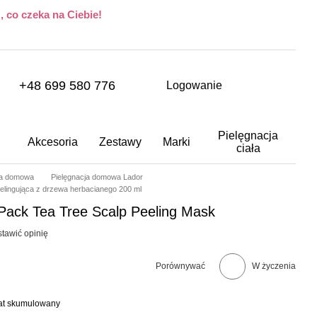
 co czeka na Ciebie!
+48 699 580 776
Logowanie
Pielęgnacja
Akcesoria
Zestawy
Marki
ciała
ja domowa
Pielęgnacja domowa Lador
elingująca z drzewa herbacianego 200 ml
 Pack Tea Tree Scalp Peeling Mask
tawić opinię
Porównywać
W życzenia
bat skumulowany