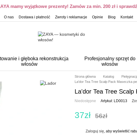
 ZAYA mamy wyjątkowe prezenty! Zamów za min. 200 zł i sprawdź,
O nas
Dostawa i płatność
Zwroty i reklamacje
Opinie
Blog
Kontakt
towanie i głęboka rekonstrukcja
Profesjonalny sprzęt do
włosów
włosów
Strona główna
Katalog
Pielęgnac
La'dor Tea Tree Scalp Pack Maseczka pe
La'dor Tea Tree Scalp
Niedostępne
Artykuł: LD0013
Zos
37zł
56zł
Zaloguj się
, aby wyświetlić ra
%