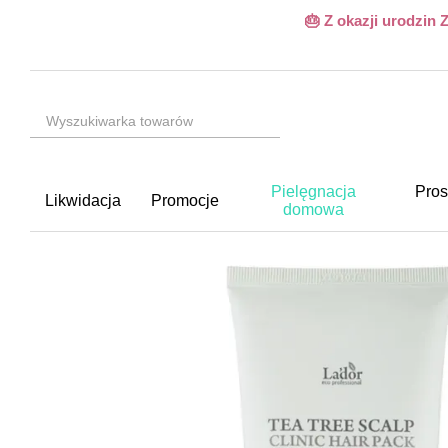
Przejdź do głównej treści
🎂 Z okazji urodzin
Pielęgnacja
Pros
Likwidacja
Promocje
domowa