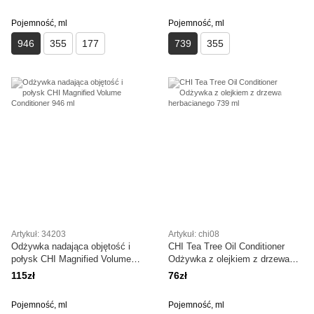
Pojemność, ml
Pojemność, ml
946
355
177
739
355
Artykuł: 34203
Artykuł: chi08
Odżywka nadająca objętość i
CHI Tea Tree Oil Conditioner
połysk CHI Magnified Volume
Odżywka z olejkiem z drzewa
Conditioner 946 ml
herbacianego 739 ml
115zł
76zł
Pojemność, ml
Pojemność, ml