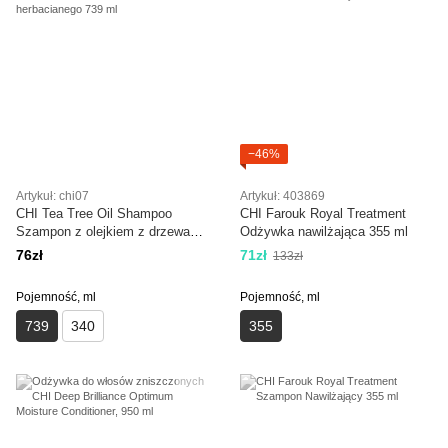
−46%
Artykuł: chi07
Artykuł: 403869
CHI Tea Tree Oil Shampoo
CHI Farouk Royal Treatment
Szampon z olejkiem z drzewa
Odżywka nawilżająca 355 ml
herbacianego 739 ml
76zł
71zł
133zł
Pojemność, ml
Pojemność, ml
739
340
355