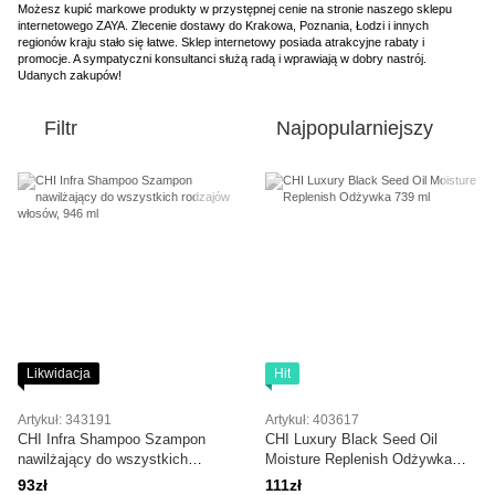
Możesz kupić markowe produkty w przystępnej cenie na stronie naszego sklepu
internetowego ZAYA. Zlecenie dostawy do Krakowa, Poznania, Łodzi i innych
regionów kraju stało się łatwe. Sklep internetowy posiada atrakcyjne rabaty i
promocje. A sympatyczni konsultanci służą radą i wprawiają w dobry nastrój.
Udanych zakupów!
Filtr
Najpopularniejszy
Likwidacja
Hit
Artykuł: 343191
Artykuł: 403617
CHI Infra Shampoo Szampon
CHI Luxury Black Seed Oil
nawilżający do wszystkich
Moisture Replenish Odżywka
rodzajów włosów, 946 ml
739 ml
93zł
111zł