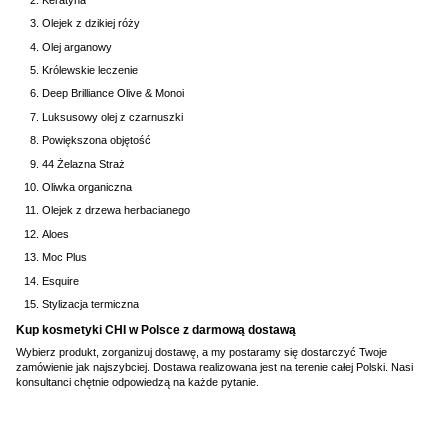
Olejek z dzikiej róży
Olej arganowy
Królewskie leczenie
Deep Brilliance Olive & Monoi
Luksusowy olej z czarnuszki
Powiększona objętość
44 Żelazna Straż
Oliwka organiczna
Olejek z drzewa herbacianego
Aloes
Moc Plus
Esquire
Stylizacja termiczna
Kup kosmetyki CHI w Polsce z darmową dostawą
Wybierz produkt, zorganizuj dostawę, a my postaramy się dostarczyć Twoje
zamówienie jak najszybciej. Dostawa realizowana jest na terenie całej Polski. Nasi
konsultanci chętnie odpowiedzą na każde pytanie.