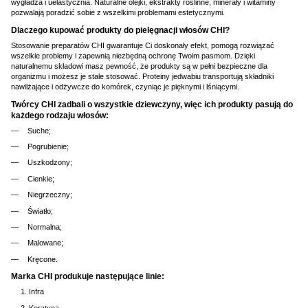
wygładza i uelastycznia. Naturalne olejki, ekstrakty roślinne, minerały i witaminy
pozwalają poradzić sobie z wszelkimi problemami estetycznymi.
Dlaczego kupować produkty do pielęgnacji włosów CHI?
Stosowanie preparatów CHI gwarantuje Ci doskonały efekt, pomogą rozwiązać
wszelkie problemy i zapewnią niezbędną ochronę Twoim pasmom. Dzięki
naturalnemu składowi masz pewność, że produkty są w pełni bezpieczne dla
organizmu i możesz je stale stosować. Proteiny jedwabiu transportują składniki
nawilżające i odżywcze do komórek, czyniąc je pięknymi i lśniącymi.
Twórcy CHI zadbali o wszystkie dziewczyny, więc ich produkty pasują do
każdego rodzaju włosów:
Suche;
Pogrubienie;
Uszkodzony;
Cienkie;
Niegrzeczny;
Światło;
Normalna;
Malowane;
Kręcone.
Marka CHI produkuje następujące linie:
Infra
Keratyna