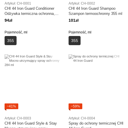
Artykuł: CH-0001
Artykuł: CH-0002
CHI 44 Iron Guard Conditioner
CHI 44 Iron Guard Shampoo
Odżywka termiczna ochronna,
Szampon termoochronny 355 ml
355 ml
94zł
101zł
Pojemność, ml
Pojemność, ml
355
355
−41%
−59%
Artykuł: CH-0003
Artykuł: СH-0004
CHI 44 Iron Guard Style & Stay
Spray do ochrony termicznej CHI