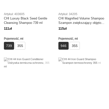
Artykuł: 403605
Artykuł: 34205
CHI Luxury Black Seed Gentle
CHI Magnified Volume Shampoo
Cleansing Shampoo 739 ml
Szampon zwiększający objętość
946 ml
111zł
115zł
Pojemność, ml
Pojemność, ml
739
355
946
355