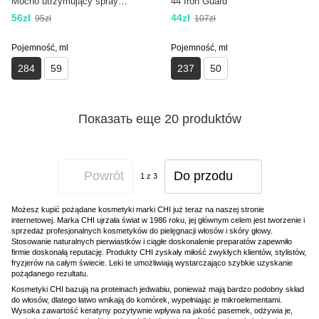
Mocno utrzymujący spray
44 Iron Guard
ochronny 284 ml
56zł
44zł
95zł
107zł
Pojemność, ml
Pojemność, ml
284
59
237
50
Показать еще 20 produktów
Powrót
Do przodu
1
z 3
Możesz kupić pożądane kosmetyki marki CHI już teraz na naszej stronie
internetowej. Marka CHI ujrzała świat w 1986 roku, jej głównym celem jest tworzenie i
sprzedaż profesjonalnych kosmetyków do pielęgnacji włosów i skóry głowy.
Stosowanie naturalnych pierwiastków i ciągłe doskonalenie preparatów zapewniło
firmie doskonałą reputację. Produkty CHI zyskały miłość zwykłych klientów, stylistów,
fryzjerów na całym świecie. Leki te umożliwiają wystarczająco szybkie uzyskanie
pożądanego rezultatu.
Kosmetyki CHI bazują na proteinach jedwabiu, ponieważ mają bardzo podobny skład
do włosów, dlatego łatwo wnikają do komórek, wypełniając je mikroelementami.
Wysoka zawartość keratyny pozytywnie wpływa na jakość pasemek, odżywia je,