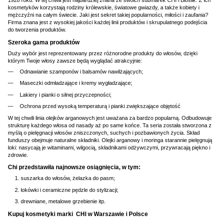
1928 roku. W tej chwili jest najbardziej znana ze swoich submarek CHI i Biosilk. Z ich
kosmetyków korzystają rodziny królewskie, światowe gwiazdy, a także kobiety i
mężczyźni na całym świecie. Jaki jest sekret takiej popularności, miłości i zaufania?
Firma znana jest z wysokiej jakości każdej linii produktów i skrupulatnego podejścia
do tworzenia produktów.
Szeroka gama produktów
Duży wybór jest reprezentowany przez różnorodne produkty do włosów, dzięki
którym Twoje włosy zawsze będą wyglądać atrakcyjnie:
Odnawianie szamponów i balsamów nawilżających;
Maseczki odmładzające i kremy wygładzające;
Lakiery i pianki o silnej przyczepności;
Ochrona przed wysoką temperaturą i pianki zwiększające objętość
W tej chwili linia olejków arganowych jest uważana za bardzo popularną. Odbudowuje
strukturę każdego włosa od nasady aż po same końce. Ta seria została stworzona z
myślą o pielęgnacji włosów zniszczonych, suchych i pozbawionych życia. Skład
funduszy obejmuje naturalne składniki. Olejki arganowy i moringa starannie pielęgnują
loki: nasycają je witaminami, wilgocią, składnikami odżywczymi, przywracają piękno i
zdrowie.
Chi przedstawiła najnowsze osiągnięcia, w tym:
suszarka do włosów, żelazka do pasm;
lokówki i ceramiczne pędzle do stylizacji;
drewniane, metalowe grzebienie itp.
Kupuj kosmetyki marki CHI w Warszawie i Polsce