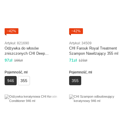
−42%
−42%
Artykuł: 821690
Artykuł: 34509
Odżywka do włosów
CHI Farouk Royal Treatment
zniszczonych CHI Deep
Szampon Nawilżający 355 ml
Brilliance Optimum Moisture
97zł
71zł
166zł
123zł
Conditioner, 950 ml
Pojemność, ml
Pojemność, ml
946
355
355