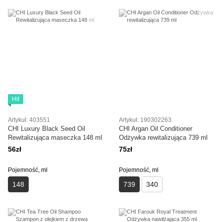
Hit
Artykuł: 403551
Artykuł: 190302263
CHI Luxury Black Seed Oil
CHI Argan Oil Conditioner
Rewitalizująca maseczka 148 ml
Odżywka rewitalizująca 739 ml
56zł
75zł
Pojemność, ml
Pojemność, ml
148
739
340