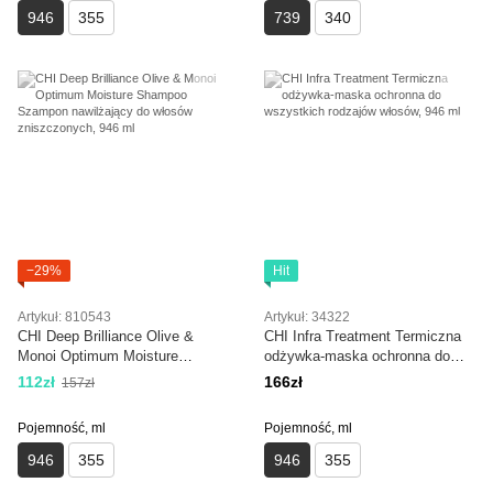
946
355
739
340
−29%
Hit
Artykuł: 810543
Artykuł: 34322
CHI Deep Brilliance Olive &
CHI Infra Treatment Termiczna
Monoi Optimum Moisture
odżywka-maska ochronna do
Shampoo Szampon nawilżający
wszystkich rodzajów włosów,
112zł
166zł
157zł
do włosów zniszczonych, 946 ml
946 ml
Pojemność, ml
Pojemność, ml
946
355
946
355