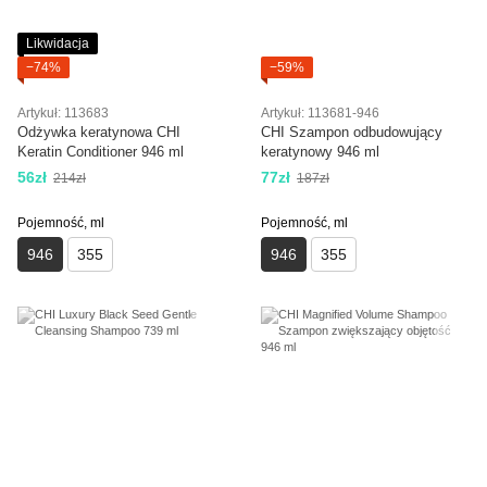
Likwidacja
−74%
−59%
Artykuł: 113683
Artykuł: 113681-946
Odżywka keratynowa CHI
CHI Szampon odbudowujący
Keratin Conditioner 946 ml
keratynowy 946 ml
56zł
77zł
214zł
187zł
Pojemność, ml
Pojemność, ml
946
355
946
355