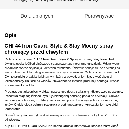
Do ulubionych
Porównywać
Opis
CHI 44 Iron Guard Style & Stay Mocny spray
chroniący przed chwytem
Ochrona termiczna CHI 44 Iron Guard Style & Spray ochronny Stay Firm Hold to
świetna opcja, jeśli od dłuższego czasu szukasz mocnego utrwalenia. Właściwości
produktu: twarda stylizacja i ochrona termiczna. Świetnie nadaje się do stylizacji na
sucho, tworząc loki o długotrwałym i mocnym utrwaleniu. Ochrona termiczna marki
CHI to produkt o działaniu binarnym, który z powodzeniem łączy właściwości
termoochrony i lakieru do włosów. Nowoczesna metoda produkcji pomaga utrwalić
trudne, niesforne loki.
Preparat posiada unikalny skład, gwarantuje dobrą stylizację i długotrwałe utrwalenie.
Pasemka stają się lśniące, zyskują niezbędną ochronę podczas stylizacji. Jedwab
wspomaga odbudowę struktury włosów i nie pozwala na wysychanie i łamanie się
loków. Olejek jojoba ochroni pasemka przed niebezpiecznym działaniem wysokich
temperatur.
Sposób użycia:
rozpyl produkt równą warstwą, zachowując odległość 25 – 30 cm
od włosów.
Kup CHI 44 Iron Guard Style & Na naszej stronie internetowej możesz zatrzymać