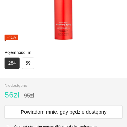
−41%
Pojemność, ml
284
59
Niedostępne
56zł
95zł
Powiadom mnie, gdy będzie dostępny
Zaloguj się
, aby wyświetlić rabat skumulowany
%