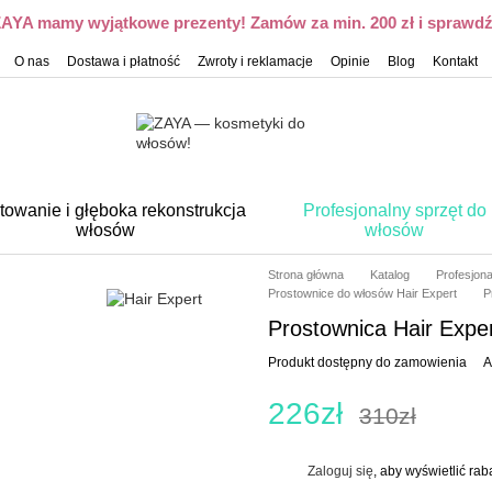
 ZAYA mamy wyjątkowe prezenty! Zamów za min. 200 zł i sprawdź,
O nas
Dostawa i płatność
Zwroty i reklamacje
Opinie
Blog
Kontakt
towanie i głęboka rekonstrukcja
Profesjonalny sprzęt do
włosów
włosów
Strona główna
Katalog
Profesjon
Prostownice do włosów Hair Expert
P
Prostownica Hair Expe
Produkt dostępny do zamowienia
A
226zł
310zł
Zaloguj się
, aby wyświetlić ra
%