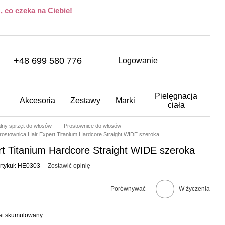
 co czeka na Ciebie!
+48 699 580 776
Logowanie
Pielęgnacja
Akcesoria
Zestawy
Marki
ciała
alny sprzęt do włosów
Prostownice do włosów
rostownica Hair Expert Titanium Hardcore Straight WIDE szeroka
rt Titanium Hardcore Straight WIDE szeroka
rtykuł: HE0303
Zostawić opinię
Porównywać
W życzenia
bat skumulowany