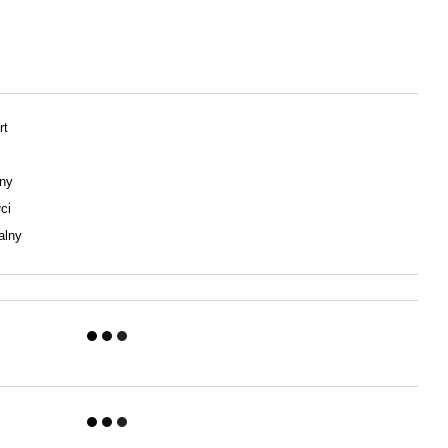
rt
lny
ci
alny