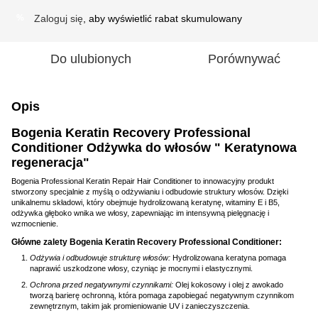
Zaloguj się
, aby wyświetlić rabat skumulowany
%
Do ulubionych
Porównywać
Opis
Bogenia Keratin Recovery Professional
Conditioner Odżywka do włosów " Keratynowa
regeneracja"
Bogenia Professional Keratin Repair Hair Conditioner to innowacyjny produkt
stworzony specjalnie z myślą o odżywianiu i odbudowie struktury włosów. Dzięki
unikalnemu składowi, który obejmuje hydrolizowaną keratynę, witaminy E i B5,
odżywka głęboko wnika we włosy, zapewniając im intensywną pielęgnację i
wzmocnienie.
Główne zalety Bogenia Keratin Recovery Professional Conditioner:
Odżywia i odbudowuje strukturę włosów:
Hydrolizowana keratyna pomaga
naprawić uszkodzone włosy, czyniąc je mocnymi i elastycznymi.
Ochrona przed negatywnymi czynnikami:
Olej kokosowy i olej z awokado
tworzą barierę ochronną, która pomaga zapobiegać negatywnym czynnikom
zewnętrznym, takim jak promieniowanie UV i zanieczyszczenia.