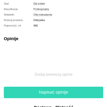
Stać
Dla kobiet
Klasyfikacja
Profesjonalny
Składniki
Olej makadamia
Rodzaj produktu
Odżywka
Pojemność, ml
400
Opinije
Dodaj pierwszą opinie
Napisać opinije