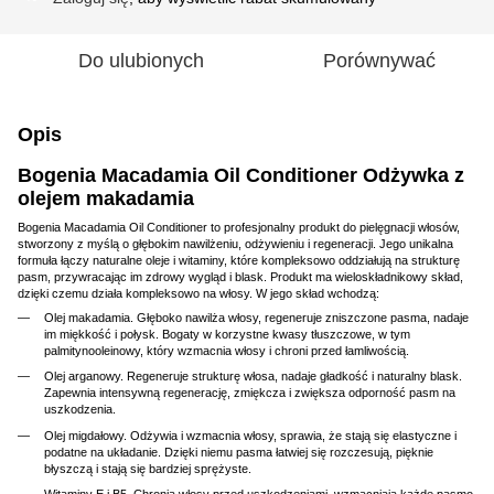
Do ulubionych
Porównywać
Opis
Bogenia Macadamia Oil Conditioner Odżywka z
olejem makadamia
Bogenia Macadamia Oil Conditioner to profesjonalny produkt do pielęgnacji włosów,
stworzony z myślą o głębokim nawilżeniu, odżywieniu i regeneracji. Jego unikalna
formuła łączy naturalne oleje i witaminy, które kompleksowo oddziałują na strukturę
pasm, przywracając im zdrowy wygląd i blask. Produkt ma wieloskładnikowy skład,
dzięki czemu działa kompleksowo na włosy. W jego skład wchodzą:
Olej makadamia. Głęboko nawilża włosy, regeneruje zniszczone pasma, nadaje
im miękkość i połysk. Bogaty w korzystne kwasy tłuszczowe, w tym
palmitynooleinowy, który wzmacnia włosy i chroni przed łamliwością.
Olej arganowy. Regeneruje strukturę włosa, nadaje gładkość i naturalny blask.
Zapewnia intensywną regenerację, zmiękcza i zwiększa odporność pasm na
uszkodzenia.
Olej migdałowy. Odżywia i wzmacnia włosy, sprawia, że stają się elastyczne i
podatne na układanie. Dzięki niemu pasma łatwiej się rozczesują, pięknie
błyszczą i stają się bardziej sprężyste.