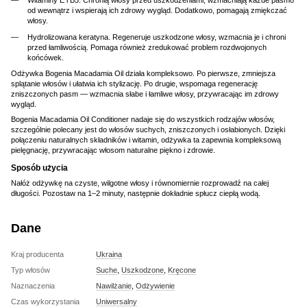
Witaminy E i B5. Chronią włosy przed uszkodzeniami, wzmacniają każde pasmo
od wewnątrz i wspierają ich zdrowy wygląd. Dodatkowo, pomagają zmiękczać
włosy.
Hydrolizowana keratyna. Regeneruje uszkodzone włosy, wzmacnia je i chroni
przed łamliwością. Pomaga również zredukować problem rozdwojonych
końcówek.
Odżywka Bogenia Macadamia Oil działa kompleksowo. Po pierwsze, zmniejsza
splątanie włosów i ułatwia ich stylizację. Po drugie, wspomaga regenerację
zniszczonych pasm — wzmacnia słabe i łamliwe włosy, przywracając im zdrowy
wygląd.
Bogenia Macadamia Oil Conditioner nadaje się do wszystkich rodzajów włosów,
szczególnie polecany jest do włosów suchych, zniszczonych i osłabionych. Dzięki
połączeniu naturalnych składników i witamin, odżywka ta zapewnia kompleksową
pielęgnację, przywracając włosom naturalne piękno i zdrowie.
Sposób użycia
Nałóż odżywkę na czyste, wilgotne włosy i równomiernie rozprowadź na całej
długości. Pozostaw na 1–2 minuty, następnie dokładnie spłucz ciepłą wodą.
Dane
Kraj producenta
Ukraina
Typ włosów
Suche
,
Uszkodzone
,
Kręcone
Naznaczenia
Nawilżanie
,
Odżywienie
Czas wykorzystania
Uniwersalny