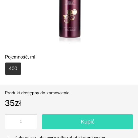
Pojemność, ml
400
Produkt dostępny do zamowienia
35zł
Kupić
Zaloguj się
, aby wyświetlić rabat skumulowany
%