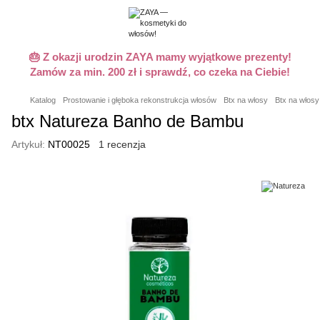
🎂 Z okazji urodzin ZAYA mamy wyjątkowe prezenty!
Zamów za min. 200 zł i sprawdź, co czeka na Ciebie!
Katalog
Prostowanie i głęboka rekonstrukcja włosów
Btx na włosy
Btx na włosy
btx Natureza Banho de Bambu
Artykuł:
NT00025
1 recenzja