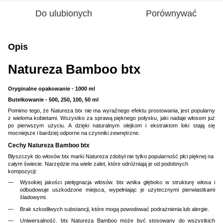
Do ulubionych
Porównywać
Opis
Natureza Bamboo btx
Oryginalne opakowanie - 1000 ml
Butelkowanie - 500, 250, 100, 50 ml
Pomimo tego, że Natureza btx nie ma wyraźnego efektu prostowania, jest popularny
z wieloma kobietami. Wszystko za sprawą pięknego połysku, jaki nadaje włosom już
po pierwszym użyciu. A dzięki naturalnym olejkom i ekstraktom loki stają się
mocniejsze i bardziej odporne na czynniki zewnętrzne.
Cechy Natureza Bamboo btx
Błyszczyk do włosów btx marki Natureza zdobył nie tylko popularność płci pięknej na
całym świecie. Narzędzie ma wiele zalet, które odróżniają je od podobnych
kompozycji:
Wysokiej jakości pielęgnacja włosów. btx wnika głęboko w strukturę włosa i
odbudowuje uszkodzone miejsca, wypełniając je użytecznymi pierwiastkami
śladowymi.
Brak szkodliwych substancji, które mogą powodować podrażnienia lub alergie.
Uniwersalność. btx Natureza Bamboo może być stosowany do wszystkich