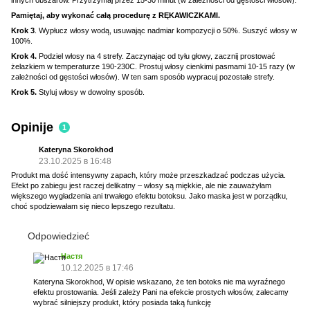
Pamiętaj, aby wykonać całą procedurę z RĘKAWICZKAMI.
Krok 3
. Wypłucz włosy wodą, usuwając nadmiar kompozycji o 50%. Suszyć włosy w
100%.
Krok 4.
Podziel włosy na 4 strefy. Zaczynając od tyłu głowy, zacznij prostować
żelazkiem w temperaturze 190-230C. Prostuj włosy cienkimi pasmami 10-15 razy (w
zależności od gęstości włosów). W ten sam sposób wypracuj pozostałe strefy.
Krok 5.
Styluj włosy w dowolny sposób.
Opinije
1
Kateryna Skorokhod
23.10.2025 в 16:48
Produkt ma dość intensywny zapach, który może przeszkadzać podczas użycia.
Efekt po zabiegu jest raczej delikatny – włosy są miękkie, ale nie zauważyłam
większego wygładzenia ani trwałego efektu botoksu. Jako maska jest w porządku,
choć spodziewałam się nieco lepszego rezultatu.
Odpowiedzieć
Настя
10.12.2025 в 17:46
Kateryna Skorokhod, W opisie wskazano, że ten botoks nie ma wyraźnego
efektu prostowania. Jeśli zależy Pani na efekcie prostych włosów, zalecamy
wybrać silniejszy produkt, który posiada taką funkcję