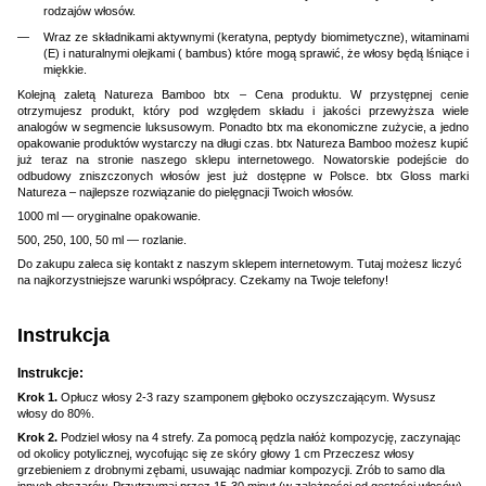
rodzajów włosów.
Wraz ze składnikami aktywnymi (keratyna, peptydy biomimetyczne), witaminami
(E) i naturalnymi olejkami ( bambus) które mogą sprawić, że włosy będą lśniące i
miękkie.
Kolejną zaletą Natureza Bamboo btx – Cena produktu. W przystępnej cenie
otrzymujesz produkt, który pod względem składu i jakości przewyższa wiele
analogów w segmencie luksusowym. Ponadto btx ma ekonomiczne zużycie, a jedno
opakowanie produktów wystarczy na długi czas. btx Natureza Bamboo możesz kupić
już teraz na stronie naszego sklepu internetowego. Nowatorskie podejście do
odbudowy zniszczonych włosów jest już dostępne w Polsce. btx Gloss marki
Natureza – najlepsze rozwiązanie do pielęgnacji Twoich włosów.
1000 ml — oryginalne opakowanie.
500, 250, 100, 50 ml — rozlanie.
Do zakupu zaleca się kontakt z naszym sklepem internetowym. Tutaj możesz liczyć
na najkorzystniejsze warunki współpracy. Czekamy na Twoje telefony!
Instrukcja
Instrukcje:
Krok 1.
Opłucz włosy 2-3 razy szamponem głęboko oczyszczającym. Wysusz
włosy do 80%.
Krok 2.
Podziel włosy na 4 strefy. Za pomocą pędzla nałóż kompozycję, zaczynając
od okolicy potylicznej, wycofując się ze skóry głowy 1 cm Przeczesz włosy
grzebieniem z drobnymi zębami, usuwając nadmiar kompozycji. Zrób to samo dla
innych obszarów. Przytrzymaj przez 15-30 minut (w zależności od gęstości włosów).