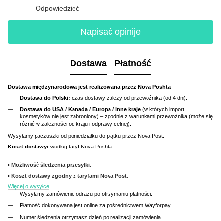
Odpowiedzieć
Napisać opinije
Dostawa
Płatność
Dostawa międzynarodowa jest realizowana przez Nova Poshta
Dostawa do Polski:
czas dostawy zależy od przewoźnika (od 4 dni).
Dostawa do USA / Kanada / Europa / inne kraje
(w których import
kosmetyków nie jest zabroniony) – zgodnie z warunkami przewoźnika (może się
różnić w zależności od kraju i odprawy celnej).
Wysyłamy paczuszki od poniedziałku do piątku przez Nova Post.
Koszt dostawy:
według taryf Nova Poshta.
•
Możliwość śledzenia przesyłki.
•
Koszt dostawy zgodny z taryfami Nova Post.
Więcej o wysyłce
Wysyłamy zamówienie odrazu po otrzymaniu płatności.
Płatność dokonywana jest online za pośrednictwem Wayforpay.
Numer śledzenia otrzymasz dzień po realizacji zamówienia.