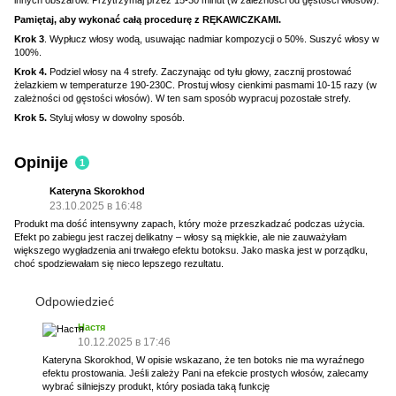
Pamiętaj, aby wykonać całą procedurę z RĘKAWICZKAMI.
Krok 3
. Wypłucz włosy wodą, usuwając nadmiar kompozycji o 50%. Suszyć włosy w
100%.
Krok 4.
Podziel włosy na 4 strefy. Zaczynając od tyłu głowy, zacznij prostować
żelazkiem w temperaturze 190-230C. Prostuj włosy cienkimi pasmami 10-15 razy (w
zależności od gęstości włosów). W ten sam sposób wypracuj pozostałe strefy.
Krok 5.
Styluj włosy w dowolny sposób.
Opinije
1
Kateryna Skorokhod
23.10.2025 в 16:48
Produkt ma dość intensywny zapach, który może przeszkadzać podczas użycia.
Efekt po zabiegu jest raczej delikatny – włosy są miękkie, ale nie zauważyłam
większego wygładzenia ani trwałego efektu botoksu. Jako maska jest w porządku,
choć spodziewałam się nieco lepszego rezultatu.
Odpowiedzieć
Настя
10.12.2025 в 17:46
Kateryna Skorokhod, W opisie wskazano, że ten botoks nie ma wyraźnego
efektu prostowania. Jeśli zależy Pani na efekcie prostych włosów, zalecamy
wybrać silniejszy produkt, który posiada taką funkcję