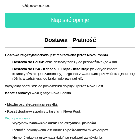
Odpowiedzieć
Napisać opinije
Dostawa
Płatność
Dostawa międzynarodowa jest realizowana przez Nova Poshta
Dostawa do Polski:
czas dostawy zależy od przewoźnika (od 4 dni).
Dostawa do USA / Kanada / Europa / inne kraje
(w których import
kosmetyków nie jest zabroniony) – zgodnie z warunkami przewoźnika (może się
różnić w zależności od kraju i odprawy celnej).
Wysyłamy paczuszki od poniedziałku do piątku przez Nova Post.
Koszt dostawy:
według taryf Nova Poshta.
•
Możliwość śledzenia przesyłki.
•
Koszt dostawy zgodny z taryfami Nova Post.
Więcej o wysyłce
Wysyłamy zamówienie odrazu po otrzymaniu płatności.
Płatność dokonywana jest online za pośrednictwem Wayforpay.
Numer śledzenia otrzymasz dzień po realizacji zamówienia.