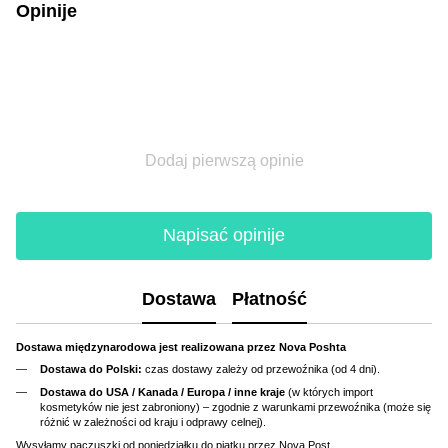
Opinije
Dodaj pierwszą opinie
Napisać opinije
Dostawa
Płatność
Dostawa międzynarodowa jest realizowana przez Nova Poshta
Dostawa do Polski:
czas dostawy zależy od przewoźnika (od 4 dni).
Dostawa do USA / Kanada / Europa / inne kraje
(w których import
kosmetyków nie jest zabroniony) – zgodnie z warunkami przewoźnika (może się
różnić w zależności od kraju i odprawy celnej).
Wysyłamy paczuszki od poniedziałku do piątku przez Nova Post.