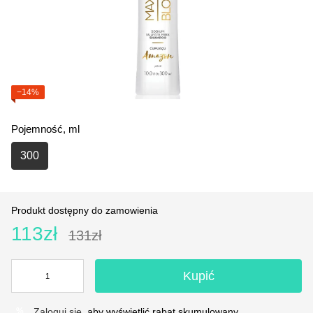
−14%
Pojemność, ml
300
Produkt dostępny do zamowienia
113zł
131zł
Kupić
Zaloguj się
, aby wyświetlić rabat skumulowany
%