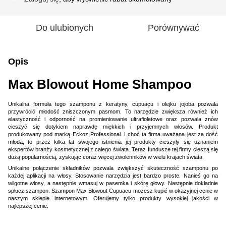
Do ulubionych
Porównywać
Opis
Max Blowout Home Shampoo
Unikalna formuła tego szamponu z keratyny, cupuaçu i olejku jojoba pozwala
przywrócić młodość zniszczonym pasmom. To narzędzie zwiększa również ich
elastyczność i odporność na promieniowanie ultrafioletowe oraz pozwala znów
cieszyć się dotykiem naprawdę miękkich i przyjemnych włosów. Produkt
produkowany pod marką Eckoz Professional. I choć ta firma uważana jest za dość
młodą, to przez kilka lat swojego istnienia jej produkty cieszyły się uznaniem
ekspertów branży kosmetycznej z całego świata. Teraz fundusze tej firmy cieszą się
dużą popularnością, zyskując coraz więcej zwolenników w wielu krajach świata.
Unikalne połączenie składników pozwala zwiększyć skuteczność szamponu po
każdej aplikacji na włosy. Stosowanie narzędzia jest bardzo proste. Nanieś go na
wilgotne włosy, a następnie wmasuj w pasemka i skórę głowy. Następnie dokładnie
spłucz szampon. Szampon Max Blowout Cupuacu możesz kupić w okazyjnej cenie w
naszym sklepie internetowym. Oferujemy tylko produkty wysokiej jakości w
najlepszej cenie.