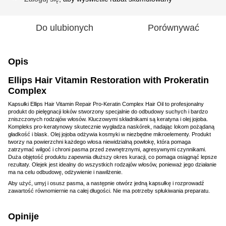
Do ulubionych
Porównywać
Opis
Ellips Hair Vitamin Restoration with Prokeratin
Complex
Kapsułki Ellips Hair Vitamin Repair Pro-Keratin Complex Hair Oil to profesjonalny
produkt do pielęgnacji loków stworzony specjalnie do odbudowy suchych i bardzo
zniszczonych rodzajów włosów. Kluczowymi składnikami są keratyna i olej jojoba.
Kompleks pro-keratynowy skutecznie wygładza naskórek, nadając lokom pożądaną
gładkość i blask. Olej jojoba odżywia kosmyki w niezbędne mikroelementy. Produkt
tworzy na powierzchni każdego włosa niewidzialną powłokę, która pomaga
zatrzymać wilgoć i chroni pasma przed zewnętrznymi, agresywnymi czynnikami.
Duża objętość produktu zapewnia dłuższy okres kuracji, co pomaga osiągnąć lepsze
rezultaty. Olejek jest idealny do wszystkich rodzajów włosów, ponieważ jego działanie
ma na celu odbudowę, odżywienie i nawilżenie.
Aby użyć, umyj i osusz pasma, a następnie otwórz jedną kapsułkę i rozprowadź
zawartość równomiernie na całej długości. Nie ma potrzeby spłukiwania preparatu.
Opinije