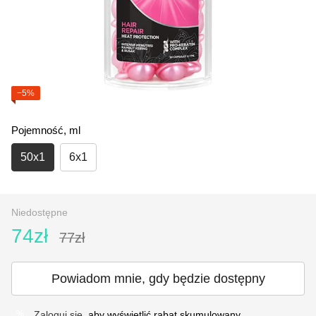
−5%
Pojemność, ml
50х1
6х1
Niedostępne
74zł
77zł
Powiadom mnie, gdy będzie dostępny
Zaloguj się
, aby wyświetlić rabat skumulowany
%