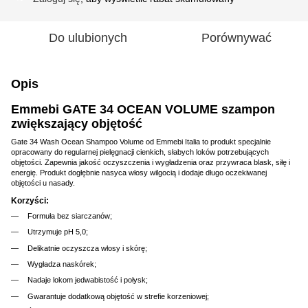
Do ulubionych
Porównywać
Opis
Emmebi GATE 34 OCEAN VOLUME szampon
zwiększający objętość
Gate 34 Wash Ocean Shampoo Volume od Emmebi Italia to produkt specjalnie
opracowany do regularnej pielęgnacji cienkich, słabych loków potrzebujących
objętości. Zapewnia jakość oczyszczenia i wygładzenia oraz przywraca blask, siłę i
energię. Produkt dogłębnie nasyca włosy wilgocią i dodaje długo oczekiwanej
objętości u nasady.
Korzyści:
Formuła bez siarczanów;
Utrzymuje pH 5,0;
Delikatnie oczyszcza włosy i skórę;
Wygładza naskórek;
Nadaje lokom jedwabistość i połysk;
Gwarantuje dodatkową objętość w strefie korzeniowej;