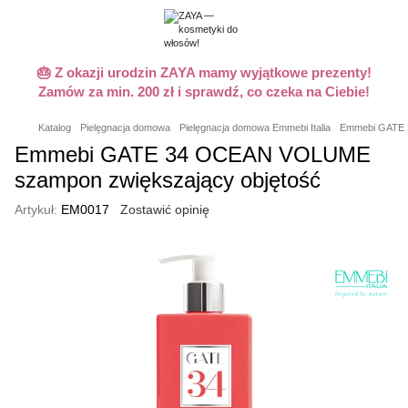
🎂 Z okazji urodzin ZAYA mamy wyjątkowe prezenty!
Zamów za min. 200 zł i sprawdź, co czeka na Ciebie!
Katalog
Pielęgnacja domowa
Pielęgnacja domowa Emmebi Italia
Emmebi GATE 
Emmebi GATE 34 OCEAN VOLUME
szampon zwiększający objętość
Artykuł:
EM0017
Zostawić opinię