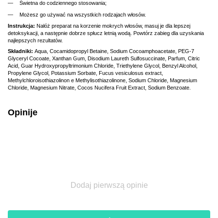
Świetna do codziennego stosowania;
Możesz go używać na wszystkich rodzajach włosów.
Instrukcja:
Nałóż preparat na korzenie mokrych włosów, masuj je dla lepszej
detoksykacji, a następnie dobrze spłucz letnią wodą. Powtórz zabieg dla uzyskania
najlepszych rezultatów.
Składniki:
Aqua, Cocamidopropyl Betaine, Sodium Cocoamphoacetate, PEG-7
Glyceryl Cocoate, Xanthan Gum, Disodium Laureth Sulfosuccinate, Parfum, Citric
Acid, Guar Hydroxypropyltrimonium Chloride, Triethylene Glycol, Benzyl Alcohol,
Propylene Glycol, Potassium Sorbate, Fucus vesiculosus extract,
Methylchloroisothiazolinon e Methylisothiazolinone, Sodium Chloride, Magnesium
Chloride, Magnesium Nitrate, Cocos Nucifera Fruit Extract, Sodium Benzoate.
Opinije
Dodaj pierwszą opinie