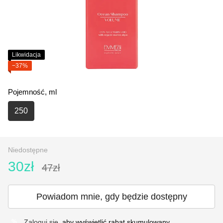
Likwidacja
−37%
Pojemność, ml
250
Niedostępne
30zł
47zł
Powiadom mnie, gdy będzie dostępny
Zaloguj się
, aby wyświetlić rabat skumulowany
%