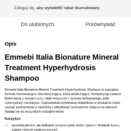
Zaloguj się
, aby wyświetlić rabat skumulowany
%
Do ulubionych
Porównywać
Opis
Emmebi Italia Bionature Mineral
Treatment Hyperhydrosis
Shampoo
Emmebi Italia Bionature Mineral Treatment Hyperhydrosis Shampoo to specjalna
formuła równoważąca i dezodoryzująca, która działa kojąco. Kompozycja zawiera
fitokeratynę z konopi i ryżu, olejki eteryczne z drzewa herbacianego, jodły
syberyjskiej i rozmarynu. Odpowiednia kombinacja składników w produkcie może
usunąć podrażnienia z naskórka i odbudować uszkodzone miejsca na włosach.
Nadaje się do wszystkich rodzajów loków.
Korzyści:
wysokiej jakości, ale delikatne oczyszczanie skóry i pasm z drobinek kurzu,
sebum i innych zanieczyszczeń;