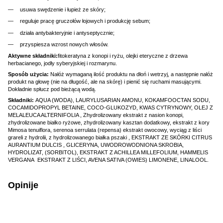
usuwa swędzenie i łupież ze skóry;
reguluje pracę gruczołów łojowych i produkcję sebum;
działa antybakteryjnie i antyseptycznie;
przyspiesza wzrost nowych włosów.
Aktywne składniki:
fitokeratyna z konopi i ryżu, olejki eteryczne z drzewa
herbacianego, jodły syberyjskiej i rozmarynu.
Sposób użycia:
Nałóż wymaganą ilość produktu na dłoń i wetrzyj, a następnie nałóż
produkt na głowę (nie na długość, ale na skórę) i pienić się ruchami masującymi.
Dokładnie spłucz pod bieżącą wodą.
Składniki:
AQUA (WODA), LAURYLUSARIAN AMONU, KOKAMFOOCTAN SODU,
COCAMIDOPROPYL BETAINE, COCO-GLUKOZYD, KWAS CYTRYNOWY, OLEJ Z
MELALEUCA ALTERNIFOLIA , Zhydrolizowany ekstrakt z nasion konopi,
zhydrolizowane białko ryżowe, zhydrolizowany kasztan dodatkowy, ekstrakt z kory
Mimosa tenuiflora, serenoa serrulata (repensa) ekstrakt owocowy, wyciąg z liści
grareli z hydrolii, z hydrolizowanego białka pszaki , EKSTRAKT ZE SKÓRKI CITRUS
AURANTIUM DULCIS , GLICERYNA, UWODROWODNIONA SKROBIA,
HYDROLIZAT, (SORBITOL), EKSTRAKT Z ACHILLEA MILLEFOLIUM, HAMMELIS
VERGANA EKSTRAKT Z LIŚCI, AVENA SATIVA (OWIES) LIMONENE, LINALOOL.
Opinije