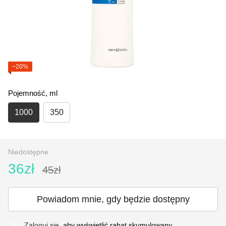
−20%
Pojemność, ml
1000
350
Niedostępne
36zł
45zł
Powiadom mnie, gdy będzie dostępny
Zaloguj się
, aby wyświetlić rabat skumulowany
%