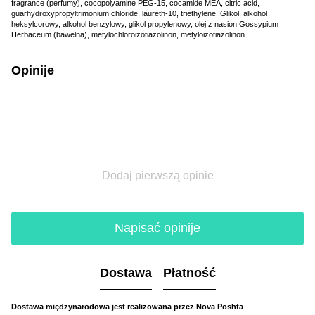
fragrance (perfumy), cocopolyamine PEG-15, cocamide MEA, citric acid,
guarhydroxypropyltrimonium chloride, laureth-10, triethylene. Glikol, alkohol
heksylcorowy, alkohol benzylowy, glikol propylenowy, olej z nasion Gossypium
Herbaceum (bawełna), metylochloroizotiazolinon, metyloizotiazolinon.
Opinije
Dodaj pierwszą opinie
Napisać opinije
Dostawa
Płatność
Dostawa międzynarodowa jest realizowana przez Nova Poshta