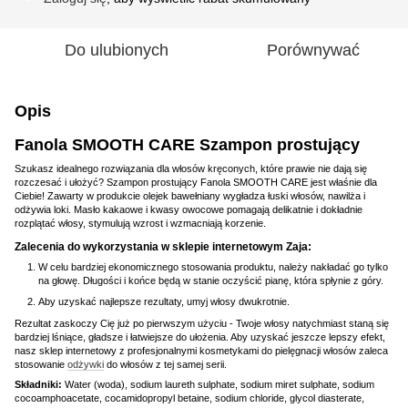
Do ulubionych
Porównywać
Opis
Fanola SMOOTH CARE Szampon prostujący
Szukasz idealnego rozwiązania dla włosów kręconych, które prawie nie dają się
rozczesać i ułożyć? Szampon prostujący Fanola SMOOTH CARE jest właśnie dla
Ciebie! Zawarty w produkcie olejek bawełniany wygładza łuski włosów, nawilża i
odżywia loki. Masło kakaowe i kwasy owocowe pomagają delikatnie i dokładnie
rozplątać włosy, stymulują wzrost i wzmacniają korzenie.
Zalecenia do wykorzystania w sklepie internetowym Zaja:
W celu bardziej ekonomicznego stosowania produktu, należy nakładać go tylko
na głowę. Długości i końce będą w stanie oczyścić pianę, która spłynie z góry.
Aby uzyskać najlepsze rezultaty, umyj włosy dwukrotnie.
Rezultat zaskoczy Cię już po pierwszym użyciu - Twoje włosy natychmiast staną się
bardziej lśniące, gładsze i łatwiejsze do ułożenia. Aby uzyskać jeszcze lepszy efekt,
nasz sklep internetowy z profesjonalnymi kosmetykami do pielęgnacji włosów zaleca
stosowanie
odżywki
do włosów z tej samej serii.
Składniki:
Water (woda), sodium laureth sulphate, sodium miret sulphate, sodium
cocoamphoacetate, cocamidopropyl betaine, sodium chloride, glycol diasterate,