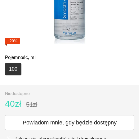
−20%
Pojemność, ml
100
Niedostępne
40zł
51zł
Powiadom mnie, gdy będzie dostępny
Zaloguj się
, aby wyświetlić rabat skumulowany
%