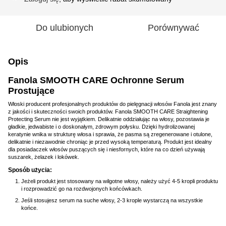
Do ulubionych
Porównywać
Opis
Fanola SMOOTH CARE Ochronne Serum
Prostujące
Włoski producent profesjonalnych produktów do pielęgnacji włosów Fanola jest znany
z jakości i skuteczności swoich produktów. Fanola SMOOTH CARE Straightening
Protecting Serum nie jest wyjątkiem. Delikatnie oddziałując na włosy, pozostawia je
gładkie, jedwabiste i o doskonałym, zdrowym połysku. Dzięki hydrolizowanej
keratynie wnika w strukturę włosa i sprawia, że pasma są zregenerowane i otulone,
delikatnie i niezawodnie chroniąc je przed wysoką temperaturą. Produkt jest idealny
dla posiadaczek włosów puszących się i niesfornych, które na co dzień używają
suszarek, żelazek i lokówek.
Sposób użycia:
Jeżeli produkt jest stosowany na wilgotne włosy, należy użyć 4-5 kropli produktu
i rozprowadzić go na rozdwojonych końcówkach.
Jeśli stosujesz serum na suche włosy, 2-3 krople wystarczą na wszystkie
końce.