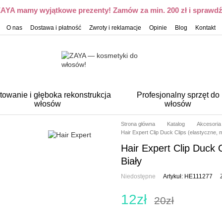
 ZAYA mamy wyjątkowe prezenty! Zamów za min. 200 zł i sprawdź,
O nas
Dostawa i płatność
Zwroty i reklamacje
Opinie
Blog
Kontakt
towanie i głęboka rekonstrukcja
Profesjonalny sprzęt do
włosów
włosów
Strona główna
Katalog
Akcesoria
Hair Expert Clip Duck Clips (elastyczne, m
Hair Expert Clip Duck C
Biały
Niedostępne
Artykuł: HE111277
12zł
20zł