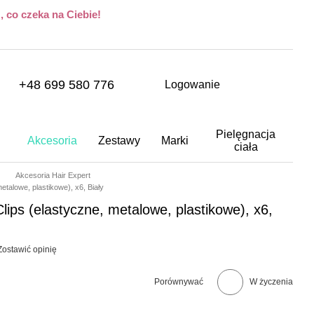
 co czeka na Ciebie!
+48 699 580 776
Logowanie
Pielęgnacja
Akcesoria
Zestawy
Marki
ciała
Akcesoria Hair Expert
etalowe, plastikowe), x6, Biały
lips (elastyczne, metalowe, plastikowe), x6,
Zostawić opinię
Porównywać
W życzenia