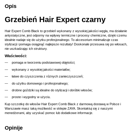
Opis
Grzebień Hair Expert czarny
Hair Expert Comb Black to grzebień wykonany z wysokiej jakości węgla, ma działanie
antystatyczne, jest odporny na wpływy termiczne i procesy chemiczne, dzięki czemu
idealnie nadaje się do użytku profesjonalnego. To akcesorium minimalizuje czas
stylizacji i pomaga osiągnąć najlepsze rezultaty! Doskonale przesuwa się po włosach,
nie uszkadzając ich struktury.
Właściwości:
pomaga w tworzeniu podstawowej objętości;
wykonany z wysokiej jakości materiałów;
łatwe do czyszczenia z różnych zanieczyszczeń;
do użytku domowego i profesjonalnego;
drobne goździki są idealne do stylizacji i obróbki włosów;
proste i wygodny w użyciu.
Kup szczotkę do włosów Hair Expert Comb Black z darmową dostawą w Polsce i
Warszawie masz taką możliwość w sklepie ZAYA. Skontaktuj się z naszymi
menedżerami, aby uzyskać pomoc lub dodatkowe informacje.
Opinije