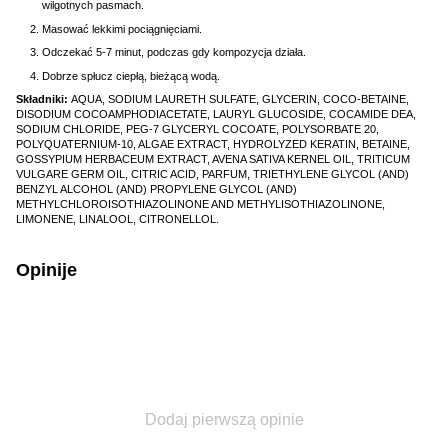
wilgotnych pasmach.
Masować lekkimi pociągnięciami.
Odczekać 5-7 minut, podczas gdy kompozycja działa.
Dobrze spłucz ciepłą, bieżącą wodą.
Składniki:
AQUA, SODIUM LAURETH SULFATE, GLYCERIN, COCO-BETAINE,
DISODIUM COCOAMPHODIACETATE, LAURYL GLUCOSIDE, COCAMIDE DEA,
SODIUM CHLORIDE, PEG-7 GLYCERYL COCOATE, POLYSORBATE 20,
POLYQUATERNIUM-10, ALGAE EXTRACT, HYDROLYZED KERATIN, BETAINE,
GOSSYPIUM HERBACEUM EXTRACT, AVENA SATIVA KERNEL OIL, TRITICUM
VULGARE GERM OIL, CITRIC ACID, PARFUM, TRIETHYLENE GLYCOL (AND)
BENZYL ALCOHOL (AND) PROPYLENE GLYCOL (AND)
METHYLCHLOROISOTHIAZOLINONE AND METHYLISOTHIAZOLINONE,
LIMONENE, LINALOOL, CITRONELLOL.
Opinije
Dodaj pierwszą opinie