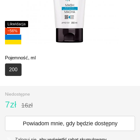
Likwidacja
−56%
Pojemność, ml
200
Niedostępne
7zł
16zł
Powiadom mnie, gdy będzie dostępny
Zaloguj się
, aby wyświetlić rabat skumulowany
%