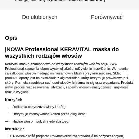
Do ulubionych
Porównywać
Opis
jNOWA Professional KERAVITAL maska ​​do
wszystkich rodzajów włosów
KeraVital maska szamponowa do wszystkich rodzajów włosów od jNOWA
Professional zapewnia lokom wysokiej jakości odżywienie i nawilżenie. Wzmacnia
całą długość włosów, nadając im niesamowity blask i przywracając siłę. Skład
produktu oparty jest na ekstrakcie z alg morskich, który utrzymuje prawidłowe pH
skóry. Formuła zapobiega suchości włosów, ich łamaniu się oraz wypadaniu. Produkt
ułatwi proces rozczesywania i stylizacji, zapewni włosom elastyczność i miękkość
oraz je wygładzi.
Korzyści:
Delikatnie oczyszcza włosy i skórę;
Utrzymuje intensywność koloru przez długi czas;
Nadaje włosom połysk i jedwabistość.
Instrukcja:
Niewielką ilość preparatu równomiernie rozprowadzić na oczyszczonych,