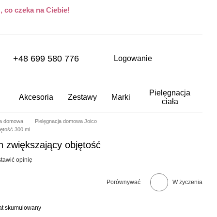
 co czeka na Ciebie!
+48 699 580 776
Logowanie
Pielęgnacja
Akcesoria
Zestawy
Marki
ciała
ja domowa
Pielęgnacja domowa Joico
ętość 300 ml
 zwiększający objętość
tawić opinię
Porównywać
W życzenia
bat skumulowany