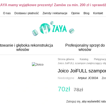
 ZAYA mamy wyjątkowe prezenty! Zamów za min. 200 zł i sprawdź,
O nas
Dostawa i płatność
Zwroty i reklamacje
Opinie
Blog
Kontakt
towanie i głęboka rekonstrukcja
Profesjonalny sprzęt do
włosów
włosów
Strona główna
Katalog
Pielęgnac
Joico JoiFULL szampon zwiększający obj
Joico JoiFULL szampon
Niedostępne
Artykuł: JC0034
Zos
70zł
78zł
Zaloguj się
, aby wyświetlić ra
%