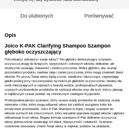
Do ulubionych
Porównywać
Opis
Joico K-PAK Clarifying Shampoo Szampon
głęboko oczyszczający
Potrzebujesz odświeżyć swoje włosy? Ten głęboko detoksykujący szampon
oczyszcza drogę do lśniących, sprężystych i zdrowych włosów, delikatnie, ale
skutecznie usuwając matowość i zanieczyszczenia. Wnika głęboko, aby usunąć
pozostałości produktu, nadmiar oleju i zanieczyszczenia, które mogą zmatowić blask
włosów. Po użyciu Twoje włosy będą czyste, nawilżone i błyszczące, zapewniając
gładki poślizg przy rozczesywaniu na mokro po głębokim oczyszczeniu. Idealny dla
osób mieszkających w rejonach o twardej wodzie, profesjonalnych pływaków,
częstych użytkowników produktów do stylizacji włosów oraz dla tych, którzy planują
w najbliższym czasie poddać się chemicznym zabiegom fryzjerskim.
Profesjonalnej jakości szampon, który usuwa osady produktów do stylizacji, osady
mineralne i chlor, które mogą odbarwić włosy lub zakłócić pożądany kolor lub
keratynowe prostowanie. Joico K-Pak Shampoo to bujny i bogaty szampon do
włosów suchych lub zniszczonych, który wizualnie poprawia wygląd włosów i głęboko
odbudowuje trzon włosa. Bogata formuła szamponu K-Pak delikatnie oczyszcza
włosy, jednocześnie wspierając ich blask, elastyczność i witalność. Szampon
codziennie stosowany zmieni Twoje włosy w miękkie, podatne na układanie,