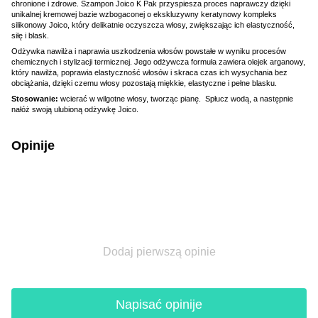
chronione i zdrowe. Szampon Joico K Pak przyspiesza proces naprawczy dzięki
unikalnej kremowej bazie wzbogaconej o ekskluzywny keratynowy kompleks
silikonowy Joico, który delikatnie oczyszcza włosy, zwiększając ich elastyczność,
siłę i blask.
Odżywka nawilża i naprawia uszkodzenia włosów powstałe w wyniku procesów
chemicznych i stylizacji termicznej. Jego odżywcza formuła zawiera olejek arganowy,
który nawilża, poprawia elastyczność włosów i skraca czas ich wysychania bez
obciążania, dzięki czemu włosy pozostają miękkie, elastyczne i pełne blasku.
Stosowanie:
wcierać w wilgotne włosy, tworząc pianę. Spłucz wodą, a następnie
nałóż swoją ulubioną odżywkę Joico.
Opinije
Dodaj pierwszą opinie
Napisać opinije