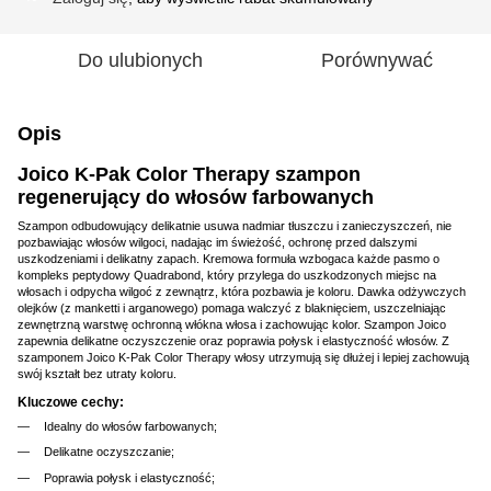
Do ulubionych
Porównywać
Opis
Joico K-Pak Color Therapy szampon
regenerujący do włosów farbowanych
Szampon odbudowujący delikatnie usuwa nadmiar tłuszczu i zanieczyszczeń, nie
pozbawiając włosów wilgoci, nadając im świeżość, ochronę przed dalszymi
uszkodzeniami i delikatny zapach. Kremowa formuła wzbogaca każde pasmo o
kompleks peptydowy Quadrabond, który przylega do uszkodzonych miejsc na
włosach i odpycha wilgoć z zewnątrz, która pozbawia je koloru. Dawka odżywczych
olejków (z manketti i arganowego) pomaga walczyć z blaknięciem, uszczelniając
zewnętrzną warstwę ochronną włókna włosa i zachowując kolor. Szampon Joico
zapewnia delikatne oczyszczenie oraz poprawia połysk i elastyczność włosów. Z
szamponem Joico K-Pak Color Therapy włosy utrzymują się dłużej i lepiej zachowują
swój kształt bez utraty koloru.
Kluczowe cechy:
Idealny do włosów farbowanych;
Delikatne oczyszczanie;
Poprawia połysk i elastyczność;