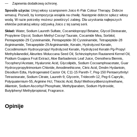
Zapewnia dodatkową ochronę.
Sposób użycia:
Umyj włosy szamponem Joico K-Pak Colour Therapy. Dobrze
wmasuj. Pozwól, by kompozycja wsiąkła na chwilę. Następnie dobrze spłucz włosy
wodą. W razie potrzeby możesz powtórzyć zabieg. Dla uzyskania najlepszych
efektów potraktuj włosy odżywką Joico z tej samej serii.
Skład:
Water, Sodium Laureth Sulfate, Cocamidopropyl Betaine, Glycol Distearate,
Propylene Glycol, Sodium Methyl Cocoyl Taurate, Cocamide Mea, Sorbitol,
Pentapeptide-29 Cysteinamide, Pentapeptide-30 Cysteinamide, Tetrapeptide-28
Argininamide, Tetrapeptide-29 Argininamide, Keratin, Hydrolyzed Keratin,
Cocodimonium Hydroxypropyl Hydrolyzed Keratin, Hydrolyzed Keratin Pg-Propyl
Methylsilanediol, Aleurites Moluccana Seed Oil, Schinziophyton Rautanenii Kernel Oil,
Psidium Guajava Fruit Extract, Aloe Barbadensis Leaf Juice, Oenothera Biennis,
Tocopheryl Acetate, Hyaluronic Acid, Glycolipids, Sodium Cocoamphoacetate, Guar
Hydroxypropyltrimonium Chloride, Amodimethicone, Citric Acid, Dmdm Hydantoin,
Disodium Edta, Hydrogenated Castor Oil, C11-15 Pareth-7, Peg-150 Pentaerythrityl
Tetrastearate, Sodium Citrate, Laureth-9, Glycerin, Trideceth-12, Peg-6 Caprylic,
Polyquaternium-55, Arginine Hcl, Thioctic Acid, Butyl Methoxydibenzoylmethane,
Allantoin, Sodium Ascorbyl Phosphate, Methylparaben, Sodium Hydroxide,
Butylphenyl Methylpropional, Fragrance.
Opinije