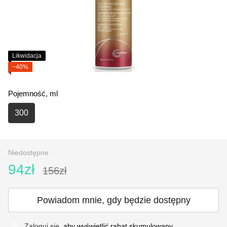
Likwidacja
−40%
Pojemność, ml
300
Niedostępne
94zł
156zł
Powiadom mnie, gdy będzie dostępny
Zaloguj się
, aby wyświetlić rabat skumulowany
%