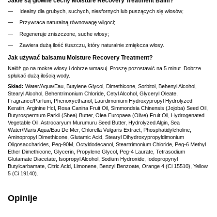
Jakie są główne cechy Moisture Recovery Treatment Balm?
Idealny dla grubych, suchych, niesfornych lub puszących się włosów;
Przywraca naturalną równowagę wilgoci;
Regeneruje zniszczone, suche włosy;
Zawiera dużą ilość tłuszczu, który naturalnie zmiękcza włosy.
Jak używać balsamu Moisture Recovery Treatment?
Nałóż go na mokre włosy i dobrze wmasuj. Proszę pozostawić na 5 minut. Dobrze
spłukać dużą ilością wody.
Skład:
Water/Aqua/Eau, Butylene Glycol, Dimethicone, Sorbitol, Behenyl Alcohol,
Stearyl Alcohol, Behentrimonium Chloride, Cetyl Alcohol, Glyceryl Oleate,
Fragrance/Parfum, Phenoxyethanol, Laurdimonium Hydroxypropyl Hydrolyzed
Keratin, Arginine Hcl, Rosa Canina Fruit Oil, Simmondsia Chinensis (Jojoba) Seed Oil,
Butyrospermum Parkii (Shea) Butter, Olea Europaea (Olive) Fruit Oil, Hydrogenated
Vegetable Oil, Astrocaryum Murumuru Seed Butter, Hydrolyzed Algin, Sea
Water/Maris Aqua/Eau De Mer, Chlorella Vulgaris Extract, Phosphatidylcholine,
Aminopropyl Dimethicone, Glutamic Acid, Stearyl Dihydroxypropyldimonium
Oligosaccharides, Peg-90M, Octyldodecanol, Steartrimonium Chloride, Peg-6 Methyl
Ether Dimethicone, Glycerin, Propylene Glycol, Peg-4 Laurate, Tetrasodium
Glutamate Diacetate, Isopropyl Alcohol, Sodium Hydroxide, Iodopropynyl
Butylcarbamate, Citric Acid, Limonene, Benzyl Benzoate, Orange 4 (Ci 15510), Yellow
5 (Ci 19140).
Opinije