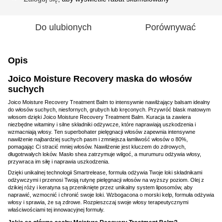
Do ulubionych
Porównywać
Opis
Joico Moisture Recovery maska do włosów
suchych
Joico Moisture Recovery Treatment Balm to intensywnie nawilżający balsam idealny
do włosów suchych, niesfornych, grubych lub kręconych. Przywróć blask matowym
włosom dzięki Joico Moisture Recovery Treatment Balm. Kuracja ta zawiera
niezbędne witaminy i silne składniki odżywcze, które naprawiają uszkodzenia i
wzmacniają włosy. Ten superbohater pielęgnacji włosów zapewnia intensywne
nawilżenie najbardziej suchych pasm i zmniejsza łamliwość włosów o 80%,
pomagając Ci stracić mniej włosów. Nawilżenie jest kluczem do zdrowych,
długotrwałych loków. Masło shea zatrzymuje wilgoć, a murumuru odżywia włosy,
przywraca im siłę i naprawia uszkodzenia.
Dzięki unikalnej technologii Smartrelease, formuła odżywia Twoje loki składnikami
odżywczymi i przenosi Twoją rutynę pielęgnacji włosów na wyższy poziom. Olej z
dzikiej róży i keratyna są przeniknięte przez unikalny system liposomów, aby
naprawić, wzmocnić i chronić swoje loki. Wzbogacona o morski kelp, formuła odżywia
włosy i sprawia, że są zdrowe. Rozpieszczaj swoje włosy terapeutycznymi
właściwościami tej innowacyjnej formuły.