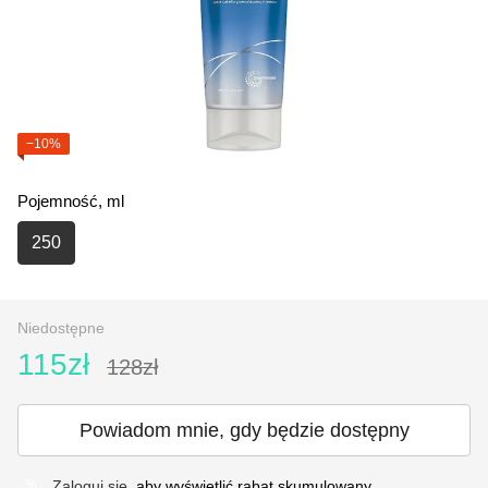
−10%
Pojemność, ml
250
Niedostępne
115zł
128zł
Powiadom mnie, gdy będzie dostępny
Zaloguj się
, aby wyświetlić rabat skumulowany
%