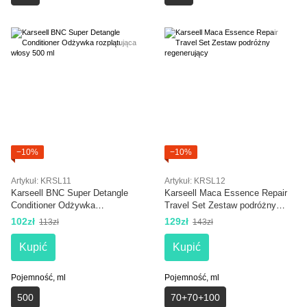
−10%
−10%
Artykuł: KRSL11
Artykuł: KRSL12
Karseell BNC Super Detangle
Karseell Maca Essence Repair
Conditioner Odżywka
Travel Set Zestaw podróżny
rozplątująca włosy 500 ml
regenerujący
102zł
129zł
113zł
143zł
Kupić
Kupić
Pojemność, ml
Pojemność, ml
500
70+70+100