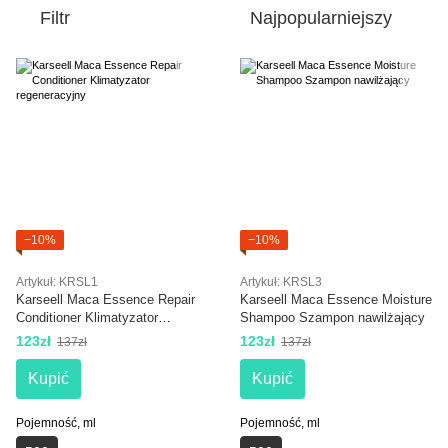
Filtr
Najpopularniejszy
−10%
−10%
Artykuł: KRSL1
Artykuł: KRSL3
Karseell Maca Essence Repair
Karseell Maca Essence Moisture
Conditioner Klimatyzator
Shampoo Szampon nawilżający
regeneracyjny
123zł
123zł
137zł
137zł
Kupić
Kupić
Pojemność, ml
Pojemność, ml