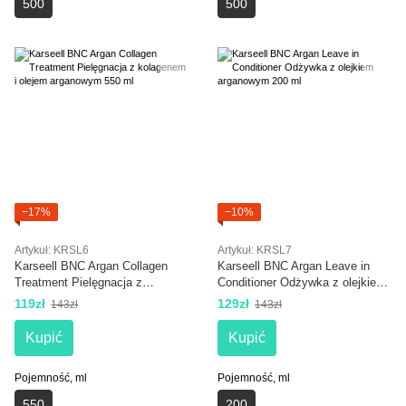
500
500
−17%
−10%
Artykuł: KRSL6
Artykuł: KRSL7
Karseell BNC Argan Collagen
Karseell BNC Argan Leave in
Treatment Pielęgnacja z
Conditioner Odżywka z olejkiem
kolagenem i olejem arganowym
arganowym 200 ml
119zł
129zł
143zł
143zł
550 ml
Kupić
Kupić
Pojemność, ml
Pojemność, ml
550
200