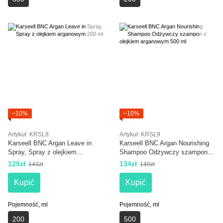
−10%
−10%
Artykuł: KRSL8
Artykuł: KRSL9
Karseell BNC Argan Leave in
Karseell BNC Argan Nourishing
Spray, Spray z olejkiem
Shampoo Odżywczy szampon z
arganowym 200 ml
olejkiem arganowym 500 ml
129zł
134zł
143zł
149zł
Kupić
Kupić
Pojemność, ml
Pojemność, ml
200
500