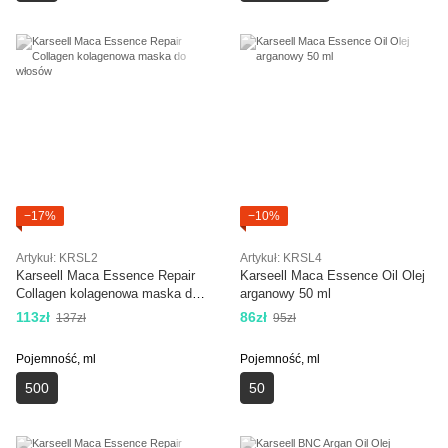
−17%
−10%
Artykuł: KRSL2
Artykuł: KRSL4
Karseell Maca Essence Repair
Karseell Maca Essence Oil Olej
Collagen kolagenowa maska do
arganowy 50 ml
włosów
113zł
86zł
137zł
95zł
Pojemność, ml
Pojemność, ml
500
50