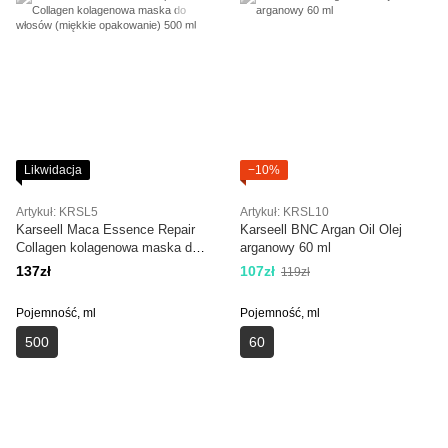
Likwidacja
−10%
Artykuł: KRSL5
Artykuł: KRSL10
Karseell Maca Essence Repair
Karseell BNC Argan Oil Olej
Collagen kolagenowa maska do
arganowy 60 ml
włosów (miękkie opakowanie)
137zł
107zł
119zł
500 ml
Pojemność, ml
Pojemność, ml
500
60