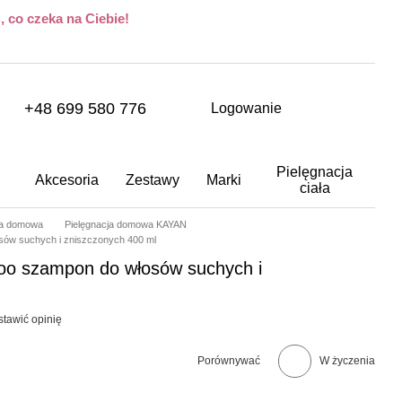
 co czeka na Ciebie!
+48 699 580 776
Logowanie
Pielęgnacja
Akcesoria
Zestawy
Marki
ciała
ja domowa
Pielęgnacja domowa KAYAN
sów suchych i zniszczonych 400 ml
oo szampon do włosów suchych i
stawić opinię
Porównywać
W życzenia