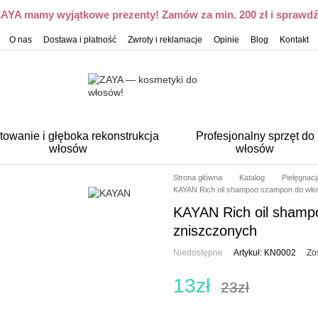
 ZAYA mamy wyjątkowe prezenty! Zamów za min. 200 zł i sprawdź,
O nas
Dostawa i płatność
Zwroty i reklamacje
Opinie
Blog
Kontakt
towanie i głęboka rekonstrukcja
Profesjonalny sprzęt do
włosów
włosów
Strona główna
Katalog
Pielęgnac
KAYAN Rich oil shampoo szampon do wło
KAYAN Rich oil shamp
zniszczonych
Niedostępne
Artykuł: KN0002
Zo
13zł
23zł