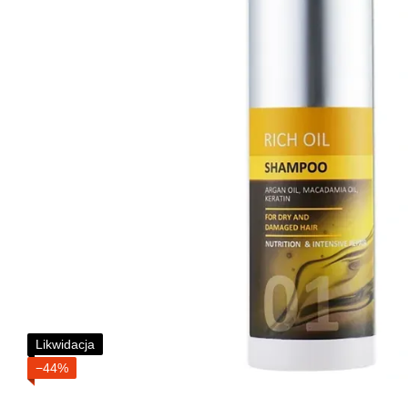
Likwidacja
−44%