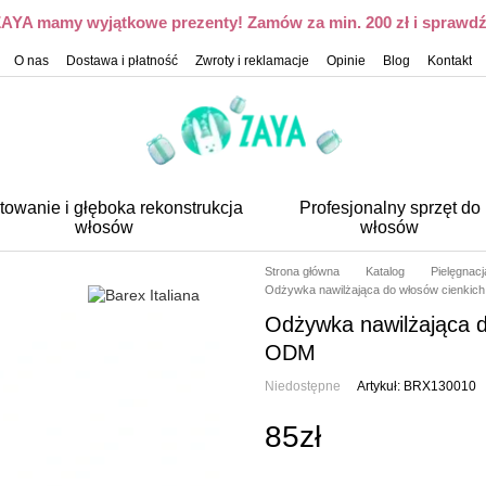
 ZAYA mamy wyjątkowe prezenty! Zamów za min. 200 zł i sprawdź,
O nas
Dostawa i płatność
Zwroty i reklamacje
Opinie
Blog
Kontakt
towanie i głęboka rekonstrukcja
Profesjonalny sprzęt do
włosów
włosów
Strona główna
Katalog
Pielęgnac
Odżywka nawilżająca do włosów cienkic
Odżywka nawilżająca d
ODM
Niedostępne
Artykuł: BRX130010
85zł