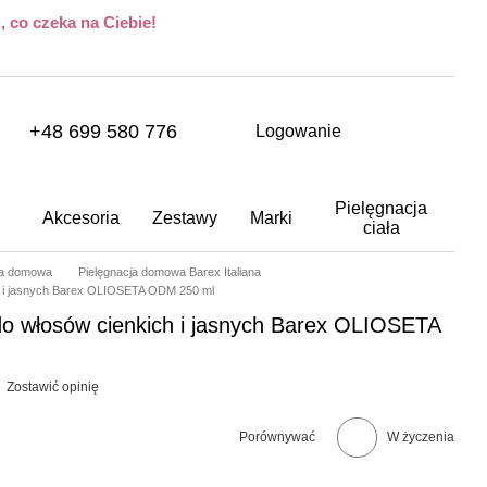
 co czeka na Ciebie!
+48 699 580 776
Logowanie
Pielęgnacja
Akcesoria
Zestawy
Marki
ciała
ja domowa
Pielęgnacja domowa Barex Italiana
h i jasnych Barex OLIOSETA ODM 250 ml
o włosów cienkich i jasnych Barex OLIOSETA
Zostawić opinię
Porównywać
W życzenia