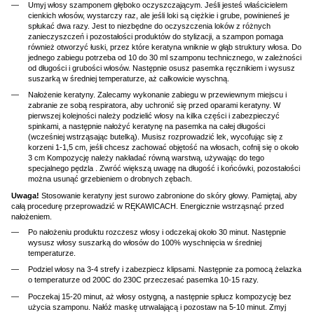
Umyj włosy szamponem głęboko oczyszczającym. Jeśli jesteś właścicielem
cienkich włosów, wystarczy raz, ale jeśli loki są ciężkie i grube, powinieneś je
spłukać dwa razy. Jest to niezbędne do oczyszczenia loków z różnych
zanieczyszczeń i pozostałości produktów do stylizacji, a szampon pomaga
również otworzyć łuski, przez które keratyna wniknie w głąb struktury włosa. Do
jednego zabiegu potrzeba od 10 do 30 ml szamponu technicznego, w zależności
od długości i grubości włosów. Następnie osusz pasemka ręcznikiem i wysusz
suszarką w średniej temperaturze, aż całkowicie wyschną.
Nałożenie keratyny. Zalecamy wykonanie zabiegu w przewiewnym miejscu i
zabranie ze sobą respiratora, aby uchronić się przed oparami keratyny. W
pierwszej kolejności należy podzielić włosy na kilka części i zabezpieczyć
spinkami, a następnie nałożyć keratynę na pasemka na całej długości
(wcześniej wstrząsając butelką). Musisz rozprowadzić lek, wycofując się z
korzeni 1-1,5 cm, jeśli chcesz zachować objętość na włosach, cofnij się o około
3 cm Kompozycję należy nakładać równą warstwą, używając do tego
specjalnego pędzla . Zwróć większą uwagę na długość i końcówki, pozostałości
można usunąć grzebieniem o drobnych zębach.
Uwaga!
Stosowanie keratyny jest surowo zabronione do skóry głowy. Pamiętaj, aby
całą procedurę przeprowadzić w RĘKAWICACH. Energicznie wstrząsnąć przed
nałożeniem.
Po nałożeniu produktu rozczesz włosy i odczekaj około 30 minut. Następnie
wysusz włosy suszarką do włosów do 100% wyschnięcia w średniej
temperaturze.
Podziel włosy na 3-4 strefy i zabezpiecz klipsami. Następnie za pomocą żelazka
o temperaturze od 200C do 230C przeczesać pasemka 10-15 razy.
Poczekaj 15-20 minut, aż włosy ostygną, a następnie spłucz kompozycję bez
użycia szamponu. Nałóż maskę utrwalającą i pozostaw na 5-10 minut. Zmyj