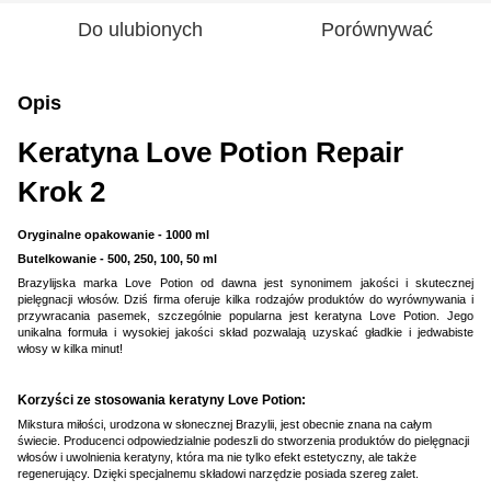
Do ulubionych
Porównywać
Opis
Keratyna Love Potion Repair
Krok 2
Oryginalne opakowanie - 1000 ml
Butelkowanie - 500, 250, 100, 50 ml
Brazylijska marka Love Potion od dawna jest synonimem jakości i skutecznej
pielęgnacji włosów. Dziś firma oferuje kilka rodzajów produktów do wyrównywania i
przywracania pasemek, szczególnie popularna jest keratyna Love Potion. Jego
unikalna formuła i wysokiej jakości skład pozwalają uzyskać gładkie i jedwabiste
włosy w kilka minut!
Korzyści ze stosowania keratyny Love Potion:
Mikstura miłości, urodzona w słonecznej Brazylii, jest obecnie znana na całym
świecie. Producenci odpowiedzialnie podeszli do stworzenia produktów do pielęgnacji
włosów i uwolnienia keratyny, która ma nie tylko efekt estetyczny, ale także
regenerujący. Dzięki specjalnemu składowi narzędzie posiada szereg zalet.