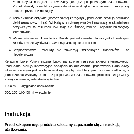
Efekt użycia narzędzia zauważalny jest już po pierwszym zastosowaniu.
Ponadto keratyna nadal przywiera do włosów, dzięki czemu możesz cieszyć się
efektem przez 4-5 miesięcy.
Jako składniki aktywne (oprócz samej keratyny) , producenci stosują naturalne
olejki (arganowy, mirra). Wnikają w strukturę włosów i nasycają je składnikami
odżywczymi. W rezultacie loki stają się lśniące, mocne i odporne na wpływy
zewnętrzne.
Wszechstronność. Love Potion Keratin jest odpowiedni dla wszystkich rodzajów
włosów i może wyrównać nawet najbardziej niesforne loki.
Bezpieczeństwo. Produkty nie zawierają szkodliwych składników i są
hipoalergiczne.
Keratynę Love Potion można kupić na stronie naszego sklepu internetowego.
Producenci oferują innowacyjne podejście do odżywiania, prostowania i odbudowy
włosów. Keratyna jest w stanie wniknąć w głąb struktury pasma i mieć delikatny, a
jednocześnie wylewny efekt. Już po pierwszym zastosowaniu produktu Twoje włosy
staną się lśniące, jedwabiste i gładkie.
1000 ml — oryginalne opakowanie.
500, 250, 100, 50 ml — rozlanie.
Instrukcja
Przed zakupem tego produktu zalecamy zapoznanie się z instrukcją
użytkowania.