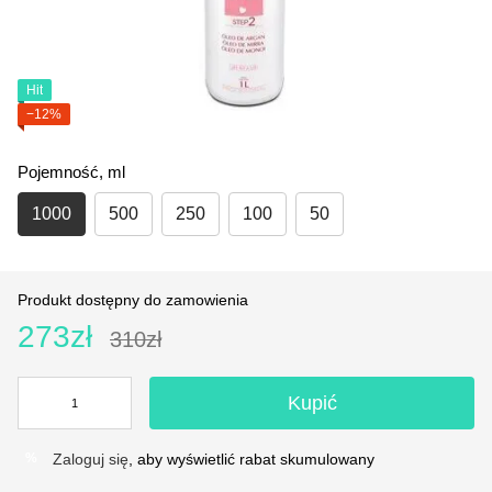
Hit
−12%
Pojemność, ml
1000
500
250
100
50
Produkt dostępny do zamowienia
273zł
310zł
Kupić
Zaloguj się
, aby wyświetlić rabat skumulowany
%