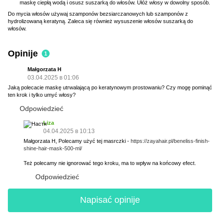
maskę ciepłą wodą i osusz suszarką do włosów. Ułóż włosy w dowolny sposób.
Do mycia włosów używaj szamponów bezsiarczanowych lub szamponów z
hydrolizowaną keratyną. Zaleca się również wysuszenie włosów suszarką do
włosów.
Opinije
1
Małgorzata H
03.04.2025 в 01:06
Jaką polecacie maskę utrwalającą po keratynowym prostowaniu? Czy mogę pominąć
ten krok i tylko umyć włosy?
Odpowiedzieć
Liza
04.04.2025 в 10:13
Małgorzata H, Polecamy użyć tej masrczki -
https://zayahair.pl/beneliss-finish-
shine-hair-mask-500-ml/
Też polecamy nie ignorować tego kroku, ma to wpływ na końcowy efect.
Odpowiedzieć
Napisać opinije