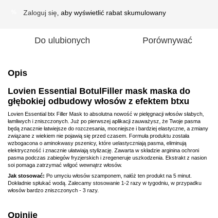
Zaloguj się
, aby wyświetlić rabat skumulowany
%
Do ulubionych
Porównywać
Opis
Lovien Essential BotulFiller mask maska do
głębokiej odbudowy włosów z efektem btxu
Lovien Essential btx Filler Mask to absolutna nowość w pielęgnacji włosów słabych,
łamliwych i zniszczonych. Już po pierwszej aplikacji zauważysz, że Twoje pasma
będą znacznie łatwiejsze do rozczesania, mocniejsze i bardziej elastyczne, a zmiany
związane z wiekiem nie pojawią się przed czasem. Formuła produktu została
wzbogacona o aminokwasy pszenicy, które uelastyczniają pasma, eliminują
elektryczność i znacznie ułatwiają stylizację. Zawarta w składzie arginina ochroni
pasma podczas zabiegów fryzjerskich i zregeneruje uszkodzenia. Ekstrakt z nasion
soi pomaga zatrzymać wilgoć wewnątrz włosów.
Jak stosować:
Po umyciu włosów szamponem, nałóż ten produkt na 5 minut.
Dokładnie spłukać wodą. Zalecamy stosowanie 1-2 razy w tygodniu, w przypadku
włosów bardzo zniszczonych - 3 razy.
Opinije