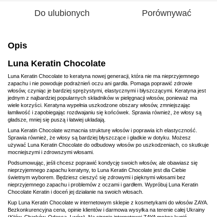
Do ulubionych
Porównywać
Opis
Luna Keratin Chocolate
Luna Keratin Chocolate to keratyna nowej generacji, która nie ma nieprzyjemnego
zapachu i nie powoduje podrażnień oczu ani gardła. Pomaga poprawić zdrowie
włosów, czyniąc je bardziej sprężystymi, elastycznymi i błyszczącymi. Keratyna jest
jednym z najbardziej popularnych składników w pielęgnacji włosów, ponieważ ma
wiele korzyści. Keratyna wypełnia uszkodzone obszary włosów, zmniejszając
łamliwość i zapobiegając rozdwajaniu się końcówek. Sprawia również, że włosy są
gładsze, mniej się puszą i łatwiej układają.
Luna Keratin Chocolate wzmacnia strukturę włosów i poprawia ich elastyczność.
Sprawia również, że włosy są bardziej błyszczące i gładkie w dotyku. Możesz
używać Luna Keratin Chocolate do odbudowy włosów po uszkodzeniach, co skutkuje
mocniejszymi i zdrowszymi włosami.
Podsumowując, jeśli chcesz poprawić kondycję swoich włosów, ale obawiasz się
nieprzyjemnego zapachu keratyny, to Luna Keratin Chocolate jest dla Ciebie
świetnym wyborem. Będziesz cieszyć się zdrowymi i pięknymi włosami bez
nieprzyjemnego zapachu i problemów z oczami i gardłem. Wypróbuj Luna Keratin
Chocolate Keratin i doceń jej działanie na swoich włosach.
Kup Luna Keratin Chocolate w internetowym sklepie z kosmetykami do włosów ZAYA.
Bezkonkurencyjna cena, opinie klientów i darmowa wysyłka na terenie całej Ukrainy
(Kijów, Charków, Odessa, Lwów). Na stronie internetowej ZAYA można kupić