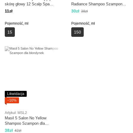
skórę głowy 12 Scalp Spa
Radiance Shampoo Szampon
Cleansing Lotion 15 ml
ochronny z probiotykami
11zł
30zł
38zł
Pojemność, ml
Pojemność, ml
15
150
Likwidacja
−10%
Artykuł: MSL2
Masil 5 Salon No Yellow
Shampoo Szampon dla
blondynek
38zł
42zł