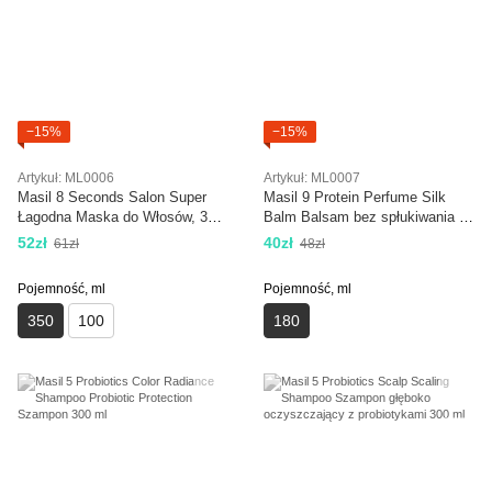
−15%
−15%
Artykuł: ML0006
Artykuł: ML0007
Masil 8 Seconds Salon Super
Masil 9 Protein Perfume Silk
Łagodna Maska do Włosów, 350
Balm Balsam bez spłukiwania do
ml
włosów zniszczonych z
52zł
40zł
61zł
48zł
proteinami 180 ml
Pojemność, ml
Pojemność, ml
350
100
180