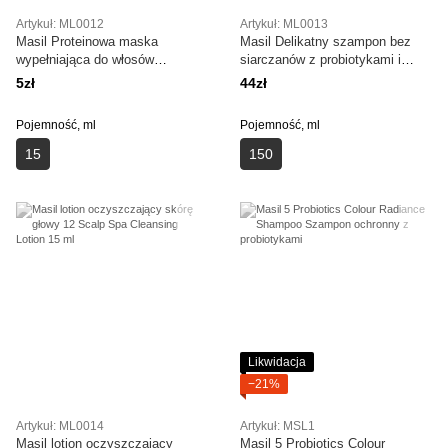
Artykuł: ML0012
Artykuł: ML0013
Masil Proteinowa maska
Masil Delikatny szampon bez
wypełniająca do włosów
siarczanów z probiotykami i
zniszczonych 8 Seconds Salon
octem jabłkowym 5 Probiotics
5zł
44zł
Hair Repair Ampoule 15 ml
Apple Vinegar Shampoo 150 ml
Pojemność, ml
Pojemność, ml
15
150
Likwidacja
−21%
Artykuł: ML0014
Artykuł: MSL1
Masil lotion oczyszczający
Masil 5 Probiotics Colour