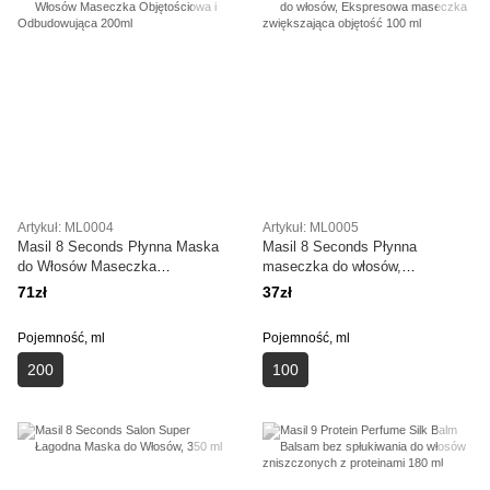
Artykuł: ML0004
Artykuł: ML0005
Masil 8 Seconds Płynna Maska
Masil 8 Seconds Płynna
do Włosów Maseczka
maseczka do włosów,
Objętościowa i Odbudowująca
Ekspresowa maseczka
71zł
37zł
200ml
zwiększająca objętość 100 ml
Pojemność, ml
Pojemność, ml
200
100