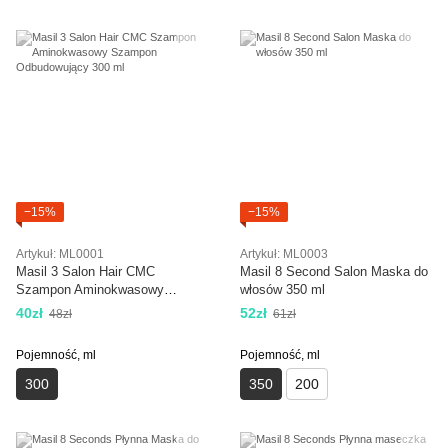
−15%
−15%
Artykuł: ML0001
Artykuł: ML0003
Masil 3 Salon Hair CMC
Masil 8 Second Salon Maska do
Szampon Aminokwasowy
włosów 350 ml
Szampon Odbudowujący 300 ml
40zł
52zł
48zł
61zł
Pojemność, ml
Pojemność, ml
300
350
200