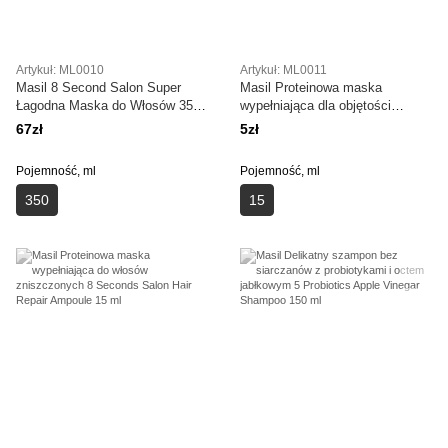
Artykuł: ML0010
Artykuł: ML0011
Masil 8 Second Salon Super
Masil Proteinowa maska
Łagodna Maska do Włosów 350
wypełniająca dla objętości
ml
włosów 8 Seconds Salon Hair
67zł
5zł
Volume Ampoule 15 ml
Pojemność, ml
Pojemność, ml
350
15