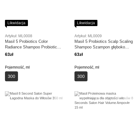
Likwidacja
Likwidacja
Artykuł: ML0008
Artykuł: ML0009
Masil 5 Probiotics Color
Masil 5 Probiotics Scalp Scaling
Radiance Shampoo Probiotic
Shampoo Szampon głęboko
Protection Szampon 300 ml
oczyszczający z probiotykami
63zł
63zł
300 ml
Pojemność, ml
Pojemność, ml
300
300