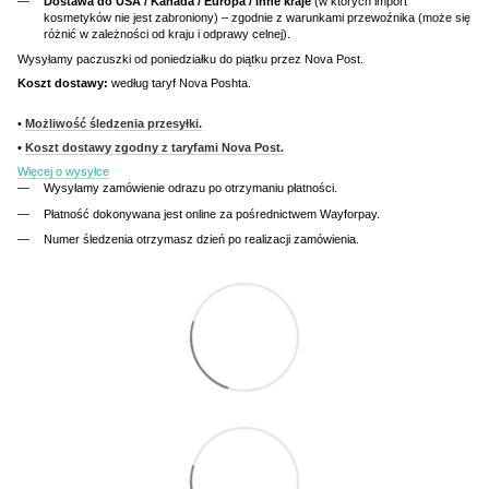
Dostawa do USA / Kanada / Europa / inne kraje
(w których import
kosmetyków nie jest zabroniony) – zgodnie z warunkami przewoźnika (może się
różnić w zależności od kraju i odprawy celnej).
Wysyłamy paczuszki od poniedziałku do piątku przez Nova Post.
Koszt dostawy:
według taryf Nova Poshta.
•
Możliwość śledzenia przesyłki.
•
Koszt dostawy zgodny z taryfami Nova Post.
Więcej o wysyłce
Wysyłamy zamówienie odrazu po otrzymaniu płatności.
Płatność dokonywana jest online za pośrednictwem Wayforpay.
Numer śledzenia otrzymasz dzień po realizacji zamówienia.