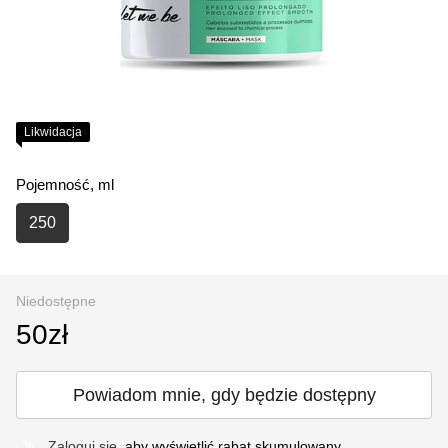
Likwidacja
Pojemność, ml
250
Niedostępne
50zł
Powiadom mnie, gdy będzie dostępny
Zaloguj się
, aby wyświetlić rabat skumulowany
%