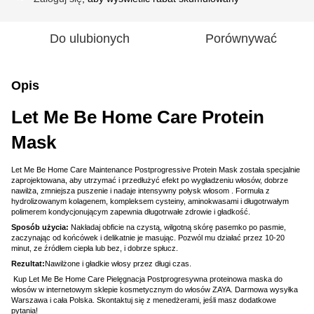
Do ulubionych
Porównywać
Opis
Let Me Be Home Care Protein
Mask
Let Me Be Home Care Maintenance Postprogressive Protein Mask została specjalnie
zaprojektowana, aby utrzymać i przedłużyć efekt po wygładzeniu włosów, dobrze
nawilża, zmniejsza puszenie i nadaje intensywny połysk włosom . Formuła z
hydrolizowanym kolagenem, kompleksem cysteiny, aminokwasami i długotrwałym
polimerem kondycjonującym zapewnia długotrwałe zdrowie i gładkość.
Sposób użycia:
Nakładaj obficie na czystą, wilgotną skórę pasemko po pasmie,
zaczynając od końcówek i delikatnie je masując. Pozwól mu działać przez 10-20
minut, ze źródłem ciepła lub bez, i dobrze spłucz.
Rezultat:
Nawilżone i gładkie włosy przez długi czas.
Kup Let Me Be Home Care Pielęgnacja Postprogresywna proteinowa maska do
włosów w internetowym sklepie kosmetycznym do włosów ZAYA. Darmowa wysyłka
Warszawa i cała Polska. Skontaktuj się z menedżerami, jeśli masz dodatkowe
pytania!