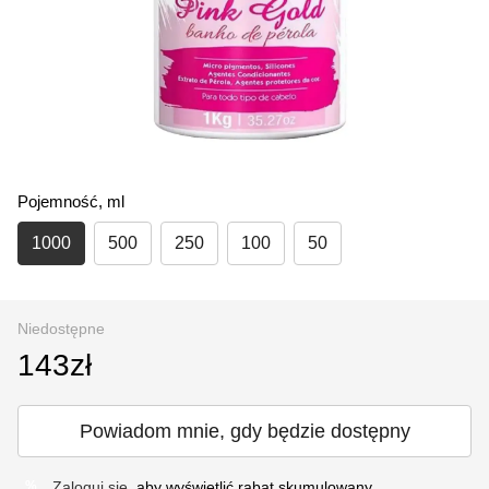
Pojemność, ml
1000
500
250
100
50
Niedostępne
143zł
Powiadom mnie, gdy będzie dostępny
Zaloguj się
, aby wyświetlić rabat skumulowany
%