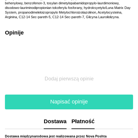
behenylowy, benzofenon-3, tosylan dimetylopabamidopropylo-laurdimoniowy,
disodowo-lauriminodipropionian tokoferylu fosforany, hydroksyetylo/Luna Matrix Day
System, propanodimeleloizopropylo Metylochloroizotiazolinon, Acetylocysteina,
Arginina, C12-14 Sec-pareth-5, C12-14 Sec-pareth-7, Glicyna Lauroilolizyna.
Opinije
Dodaj pierwszą opinie
Napisać opinije
Dostawa
Płatność
Dostawa międzynarodowa jest realizowana przez Nova Poshta