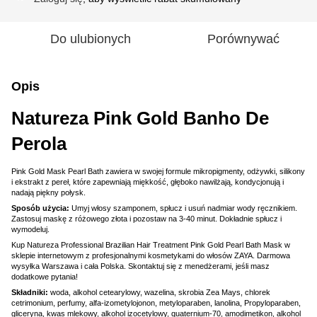
Do ulubionych
Porównywać
Opis
Natureza Pink Gold Banho De
Perola
Pink Gold Mask Pearl Bath zawiera w swojej formule mikropigmenty, odżywki, silikony
i ekstrakt z pereł, które zapewniają miękkość, głęboko nawilżają, kondycjonują i
nadają piękny połysk.
Sposób użycia:
Umyj włosy szamponem, spłucz i usuń nadmiar wody ręcznikiem.
Zastosuj maskę z różowego złota i pozostaw na 3-40 minut. Dokładnie spłucz i
wymodeluj.
Kup Natureza Professional Brazilian Hair Treatment Pink Gold Pearl Bath Mask w
sklepie internetowym z profesjonalnymi kosmetykami do włosów ZAYA. Darmowa
wysyłka Warszawa i cała Polska. Skontaktuj się z menedżerami, jeśli masz
dodatkowe pytania!
Składniki:
woda, alkohol cetearylowy, wazelina, skrobia Zea Mays, chlorek
cetrimonium, perfumy, alfa-izometylojonon, metyloparaben, lanolina, Propyloparaben,
gliceryna, kwas mlekowy, alkohol izocetylowy, quaternium-70, amodimetikon, alkohol