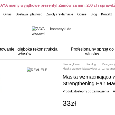
 ZAYA mamy wyjątkowe prezenty! Zamów za min. 200 zł i sprawdź,
O nas
Dostawa i płatność
Zwroty i reklamacje
Opinie
Blog
Kontakt
towanie i głęboka rekonstrukcja
Profesjonalny sprzęt do
włosów
włosów
Strona główna
Katalog
Pielęgnac
Maska wzmacniająca włosy z rozmaryne
Maska wzmacniająca 
Strengthening Hair Ma
Produkt dostępny do zamowienia
A
33zł