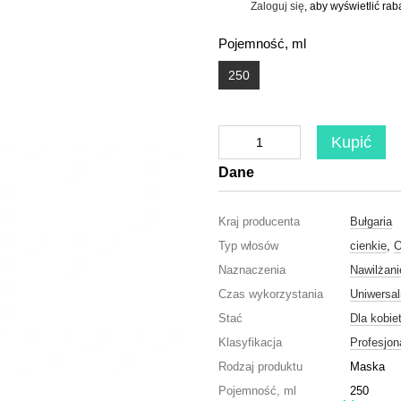
Zaloguj się
, aby wyświetlić ra
%
Pojemność, ml
250
Kupić
Dane
Kraj producenta
Bułgaria
Typ włosów
cienkie
,
O
Naznaczenia
Nawilżani
Czas wykorzystania
Uniwersa
Stać
Dla kobie
Klasyfikacja
Profesjon
Rodzaj produktu
Maska
Pojemność, ml
250