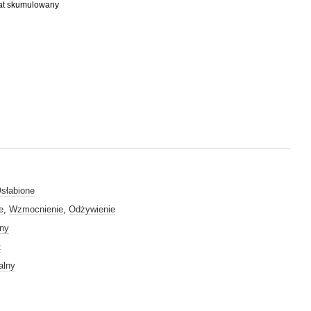
bat skumulowany
słabione
e
,
Wzmocnienie
,
Odżywienie
lny
t
alny