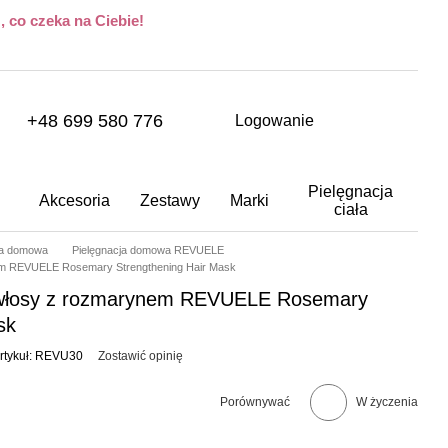
 co czeka na Ciebie!
+48 699 580 776
Logowanie
Pielęgnacja
Akcesoria
Zestawy
Marki
ciała
ja domowa
Pielęgnacja domowa REVUELE
m REVUELE Rosemary Strengthening Hair Mask
włosy z rozmarynem REVUELE Rosemary
sk
rtykuł: REVU30
Zostawić opinię
Porównywać
W życzenia